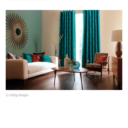
Kert és terasz
HÍRLEVÉL
© Getty Images