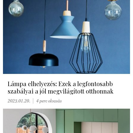
Lámpa elhelyezés: Ezek a legfontosabb
szabályai a jól megvilágított otthonnak
2023.01.20.
4 perc olvasás