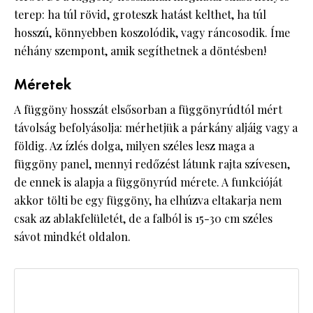
terep: ha túl rövid, groteszk hatást kelthet, ha túl
hosszú, könnyebben koszolódik, vagy ráncosodik. Íme
néhány szempont, amik segíthetnek a döntésben!
Méretek
A függöny hosszát elsősorban a függönyrúdtól mért
távolság befolyásolja: mérhetjük a párkány aljáig vagy a
földig. Az ízlés dolga, milyen széles lesz maga a
függöny panel, mennyi redőzést látunk rajta szívesen,
de ennek is alapja a függönyrúd mérete. A funkcióját
akkor tölti be egy függöny, ha elhúzva eltakarja nem
csak az ablakfelületét, de a falból is 15-30 cm széles
sávot mindkét oldalon.