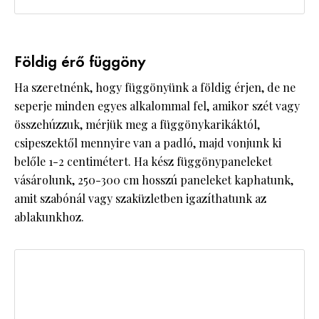
Földig érő függöny
Ha szeretnénk, hogy függönyünk a földig érjen, de ne
seperje minden egyes alkalommal fel, amikor szét vagy
összehúzzuk, mérjük meg a függönykarikáktól,
csipeszektől mennyire van a padló, majd vonjunk ki
belőle 1-2 centimétert. Ha kész függönypaneleket
vásárolunk, 250-300 cm hosszú paneleket kaphatunk,
amit szabónál vagy szaküzletben igazíthatunk az
ablakunkhoz.