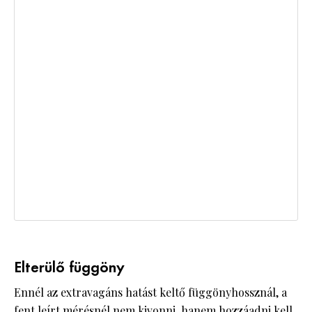
Elterülő függöny
Ennél az extravagáns hatást keltő függönyhossznál, a
fent leírt mérésnél nem kivonni, hanem hozzáadni kell