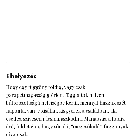
Elhelyezés
Hogy egy függöny földig, vagy csak
parapetmagasságig érjen, függ attól, milyen
bútorozottságú helyiségbe kerül, mennyit húzzuk szét
naponta, van-e kisállat, kisgyerek a családban, aki
esetleg szívesen rácsimpaszkodna. Manapság a földig
érő, földet épp, hogy súroló, “megcsókoló” függönyök
divatosak.