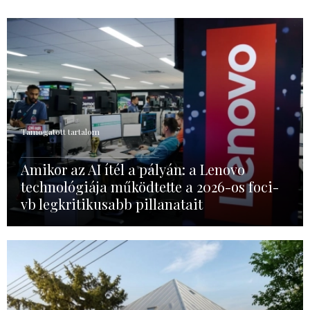
Támogatott tartalom
Amikor az AI ítél a pályán: a Lenovo
technológiája működtette a 2026-os foci-
vb legkritikusabb pillanatait