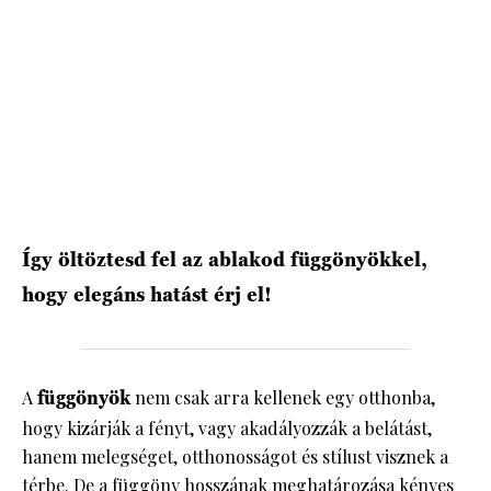
Így öltöztesd fel az ablakod függönyökkel,
hogy elegáns hatást érj el!
A
függönyök
nem csak arra kellenek egy otthonba,
hogy kizárják a fényt, vagy akadályozzák a belátást,
hanem melegséget, otthonosságot és stílust visznek a
térbe. De a függöny hosszának meghatározása kényes