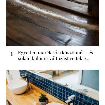
1
Egyetlen marék só a küszöbnél – és
sokan különös változást vettek é...