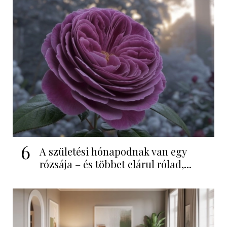
6
A születési hónapodnak van egy
rózsája – és többet elárul rólad,...