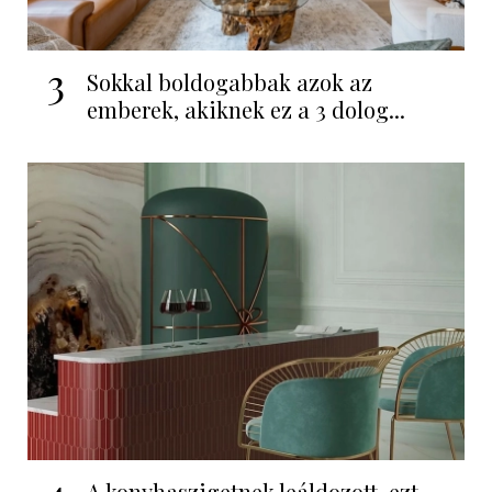
3
Sokkal boldogabbak azok az
emberek, akiknek ez a 3 dolog...
A konyhaszigetnek leáldozott, ezt