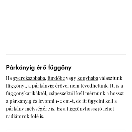
Párkányig érő függöny
Ha
gyerekszobába
,
fürdőbe
vagy
konyhába
választunk
függönyt, a párkányig érővel nem tévedhetünk. Itt is a
függönykarikáktól, csipeszektől kell mérnünk a hosszt
a párkányig és levonni 1-2 cm-t, de itt ügyelni kell a
párkány mélységére is. Ez a függönyhossz jó lehet
radiátorok fölé is.