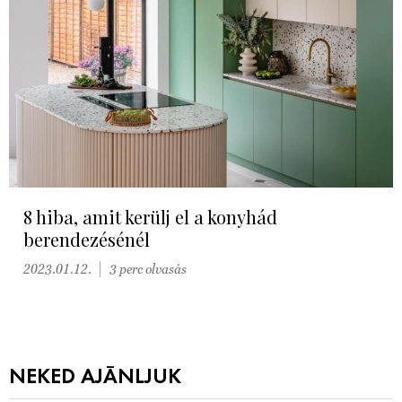
8 hiba, amit kerülj el a konyhád
berendezésénél
2023.01.12.
3 perc olvasás
NEKED AJÁNLJUK