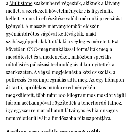
a
Multistone
szakemberei végezték, akiknek a látvány
mellett a szerkezeti követelményekre is figyelniük
kellett. A mosdó elkészítése valódi mérnöki precizitást
igényelt. A masszív márványtömböt először
gyémántdrótos vágóval kettévágták, majd
szabászgéppel alakították ki a végleges méreteit. Ezt
követően CNC-megmunkálással formálták meg a
mosdótestet és a medencéket, miközben speciális
nútolási és pálcázási technológiával könnyítettek a
szerkezeten. A végső megjelenést a kézi csiszolás, a
polírozás és az impregnálás adta meg. Az egy hónapon
át tartó, aprólékos munka eredményeként
megszületett, több mint 100 kilogrammos mosdót végül
három acélkampóval rögzítették a teherhordó falhoz,
így egyszerre maradhatott látványos és biztonságos –
nem véletlenül vált a fürdőszoba fókuszpontjává.