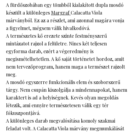
A fürdőszobában egy tömbből kialakított dupla mosdó
készült a különleges
Margraf
Calacatta Viola
márványból. Ez az a részlet, ami azonnal magára vonja
a figyelmet, mégsem válik hivalkodóvá.
A természetes kő erezete szinte festményszerű
mintázatot rajzol a felületre. Nincs két teljesen
egyforma darab, ezért a végeredmény is
megismételhetetlen. A kő saját történetet hordoz, amit
nem tervezőprogram, hanem maga a természet rajzolt
meg.
A mosdó egyszerre funkcionális elem és szoborszerű
tárgy. Nem csupán kiszolgálja a mindennapokat, hanem
karaktert is ad a helyiségnek. Kevés olyan megoldás
létezik, ami ennyire természetesen válik egy tér
fókuszpontjává.
A különleges darab megvalósítása komoly szakmai
feladat volt. A Calacatta Viola márvány megmunkálását