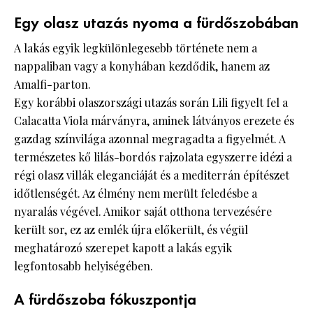
Egy olasz utazás nyoma a fürdőszobában
A lakás egyik legkülönlegesebb története nem a
nappaliban vagy a konyhában kezdődik, hanem az
Amalfi-parton.
Egy korábbi olaszországi utazás során Lili figyelt fel a
Calacatta Viola márványra, aminek látványos erezete és
gazdag színvilága azonnal megragadta a figyelmét. A
természetes kő lilás-bordós rajzolata egyszerre idézi a
régi olasz villák eleganciáját és a mediterrán építészet
időtlenségét. Az élmény nem merült feledésbe a
nyaralás végével. Amikor saját otthona tervezésére
került sor, ez az emlék újra előkerült, és végül
meghatározó szerepet kapott a lakás egyik
legfontosabb helyiségében.
A fürdőszoba fókuszpontja