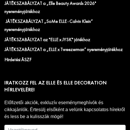
JÁTÉKSZABÁLYZAT a „Elle Beauty Awards 2026"
nyereményjátékhoz
JÁTÉKSZABÁLYZAT „SoMe ELLE - Calvin Klein”
nyereményjátékhoz
JÁTÉKSZABÁLYZAT az "ELLE x JYSK" játékhoz
JÁTÉKSZABÁLYZAT a „ELLE x Tweezerman” nyereményjátékhoz
Hirdetési ÁSZF
IRATKOZZ FEL AZ ELLE ÉS ELLE DECORATION
HÍRLEVELÉRE!
Előfizetői akciók, exkluzív eseménymeghívók és
cikkajánlók. Értesülj elsőként a velünk kapcsolatos hírekről
és less be a kulisszák mögé!