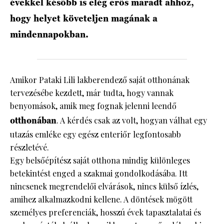
évekkel később is elég erős maradt ahhoz,
hogy helyet követeljen magának a
mindennapokban.
Amikor Pataki Lili lakberendező saját otthonának
tervezésébe kezdett, már tudta, hogy vannak
benyomások, amik meg fognak jelenni leendő
otthonában
. A kérdés csak az volt, hogyan válhat egy
utazás emléke egy egész enteriőr legfontosabb
részletévé.
Egy belsőépítész saját otthona mindig különleges
betekintést enged a szakmai gondolkodásába. Itt
nincsenek megrendelői elvárások, nincs külső ízlés,
amihez alkalmazkodni kellene. A döntések mögött
személyes preferenciák, hosszú évek tapasztalatai és