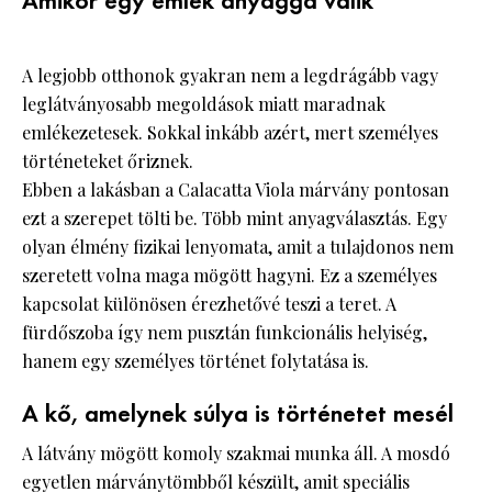
Amikor egy emlék anyaggá válik
A legjobb otthonok gyakran nem a legdrágább vagy
leglátványosabb megoldások miatt maradnak
emlékezetesek. Sokkal inkább azért, mert személyes
történeteket őriznek.
Ebben a lakásban a Calacatta Viola márvány pontosan
ezt a szerepet tölti be. Több mint anyagválasztás. Egy
olyan élmény fizikai lenyomata, amit a tulajdonos nem
szeretett volna maga mögött hagyni. Ez a személyes
kapcsolat különösen érezhetővé teszi a teret. A
fürdőszoba így nem pusztán funkcionális helyiség,
hanem egy személyes történet folytatása is.
A kő, amelynek súlya is történetet mesél
A látvány mögött komoly szakmai munka áll. A mosdó
egyetlen márványtömbből készült, amit speciális