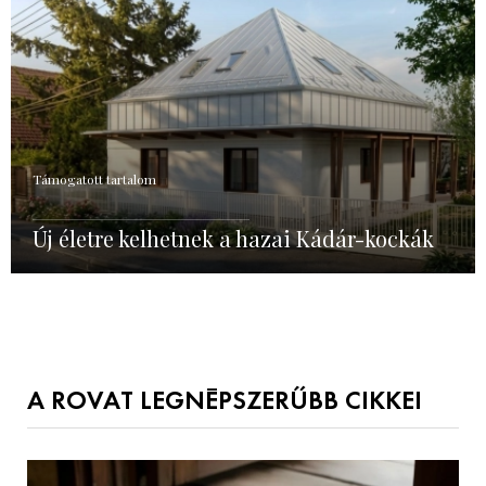
Támogatott tartalom
Új életre kelhetnek a hazai Kádár-kockák
A ROVAT LEGNÉPSZERŰBB CIKKEI