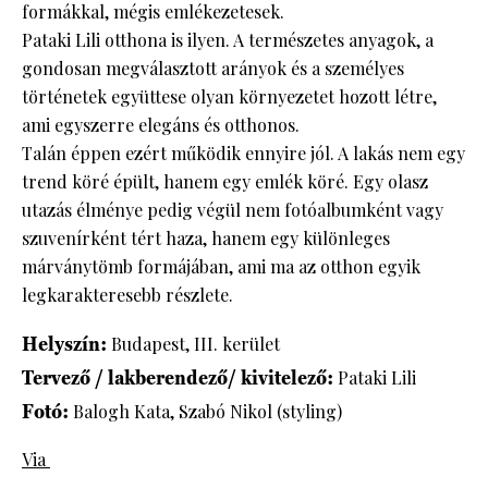
formákkal, mégis emlékezetesek.
Pataki Lili otthona is ilyen. A természetes anyagok, a
gondosan megválasztott arányok és a személyes
történetek együttese olyan környezetet hozott létre,
ami egyszerre elegáns és otthonos.
Talán éppen ezért működik ennyire jól. A lakás nem egy
trend köré épült, hanem egy emlék köré. Egy olasz
utazás élménye pedig végül nem fotóalbumként vagy
szuvenírként tért haza, hanem egy különleges
márványtömb formájában, ami ma az otthon egyik
legkarakteresebb részlete.
Helyszín:
Budapest, III. kerület
Tervező / lakberendező/ kivitelező:
Pataki Lili
Fotó:
Balogh Kata, Szabó Nikol (styling)
Via