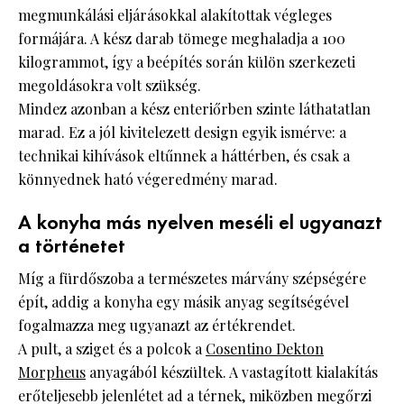
megmunkálási eljárásokkal alakítottak végleges
formájára. A kész darab tömege meghaladja a 100
kilogrammot, így a beépítés során külön szerkezeti
megoldásokra volt szükség.
Mindez azonban a kész enteriőrben szinte láthatatlan
marad. Ez a jól kivitelezett design egyik ismérve: a
technikai kihívások eltűnnek a háttérben, és csak a
könnyednek ható végeredmény marad.
A konyha más nyelven meséli el ugyanazt
a történetet
Míg a fürdőszoba a természetes márvány szépségére
épít, addig a konyha egy másik anyag segítségével
fogalmazza meg ugyanazt az értékrendet.
A pult, a sziget és a polcok a
Cosentino Dekton
Morpheus
anyagából készültek. A vastagított kialakítás
erőteljesebb jelenlétet ad a térnek, miközben megőrzi