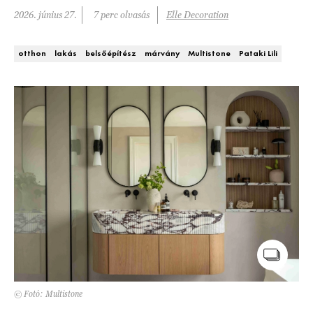
Kert és terasz
2026. június 27.
7 perc olvasás
Elle Decoration
HÍRLEVÉL
otthon
lakás
belsőépítész
márvány
Multistone
Pataki Lili
© Fotó: Multistone