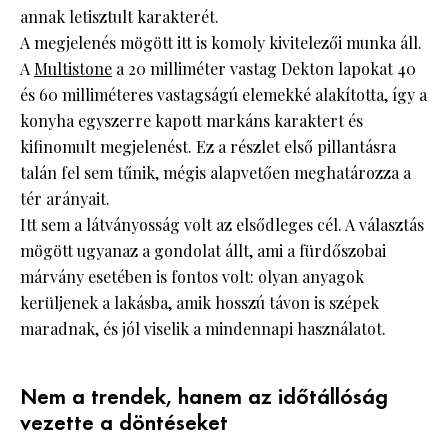
annak letisztult karakterét.
A megjelenés mögött itt is komoly kivitelezői munka áll.
A
Multistone
a 20 milliméter vastag Dekton lapokat 40
és 60 milliméteres vastagságú elemekké alakította, így a
konyha egyszerre kapott markáns karaktert és
kifinomult megjelenést. Ez a részlet első pillantásra
talán fel sem tűnik, mégis alapvetően meghatározza a
tér arányait.
Itt sem a látványosság volt az elsődleges cél. A választás
mögött ugyanaz a gondolat állt, ami a fürdőszobai
márvány esetében is fontos volt: olyan anyagok
kerüljenek a lakásba, amik hosszú távon is szépek
maradnak, és jól viselik a mindennapi használatot.
Nem a trendek, hanem az időtállóság
vezette a döntéseket