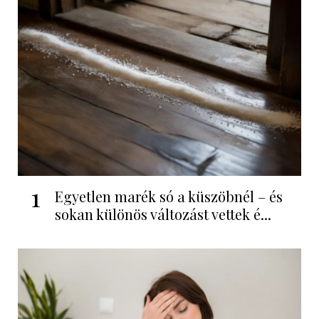
1
Egyetlen marék só a küszöbnél – és
sokan különös változást vettek é...