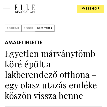
WEBSHOP
ELLE.HU
FŐOLDAL
DECOR
SZÉP TEREK
HÍREK
AMALFI IHLETTE
TRENDEK
Egyetlen márványtömb
SZOBÁK
köré épült a
Konyha
ÖTLETEK
lakberendező otthona –
Fürdőszoba
SZÉP TEREK
egy olasz utazás emléke
Nappali
Szállodák és vendégházak
WEBSHOP
köszön vissza benne
Hálószoba
Lakások