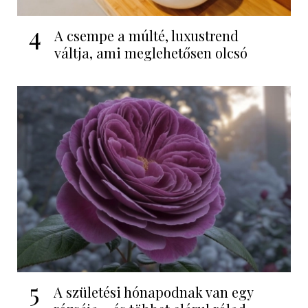
4
A csempe a múlté, luxustrend
váltja, ami meglehetősen olcsó
5
A születési hónapodnak van egy