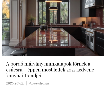
A bordó márvány munkalapok törnek a
csúcsra – éppen most lettek 2025 kedvenc
konyhai trendjei
2025.10.02.
4 perc olvasás