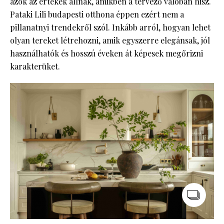
azok az értékek állnak, amikben a tervező valóban hisz.
Pataki Lili budapesti otthona éppen ezért nem a
pillanatnyi trendekről szól. Inkább arról, hogyan lehet
olyan tereket létrehozni, amik egyszerre elegánsak, jól
használhatók és hosszú éveken át képesek megőrizni
karakterüket.