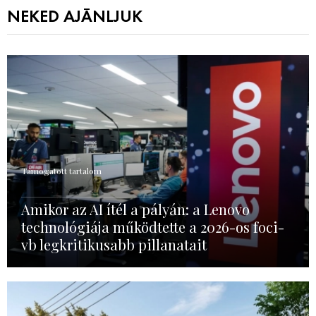
NEKED AJÁNLJUK
Támogatott tartalom
Amikor az AI ítél a pályán: a Lenovo
technológiája működtette a 2026-os foci-
vb legkritikusabb pillanatait