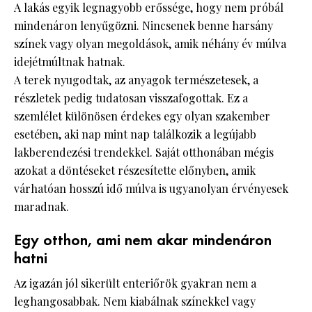
A lakás egyik legnagyobb erőssége, hogy nem próbál
mindenáron lenyűgözni. Nincsenek benne harsány
színek vagy olyan megoldások, amik néhány év múlva
idejétmúltnak hatnak.
A terek nyugodtak, az anyagok természetesek, a
részletek pedig tudatosan visszafogottak. Ez a
szemlélet különösen érdekes egy olyan szakember
esetében, aki nap mint nap találkozik a legújabb
lakberendezési trendekkel. Saját otthonában mégis
azokat a döntéseket részesítette előnyben, amik
várhatóan hosszú idő múlva is ugyanolyan érvényesek
maradnak.
Egy otthon, ami nem akar mindenáron
hatni
Az igazán jól sikerült enteriőrök gyakran nem a
leghangosabbak. Nem kiabálnak színekkel vagy