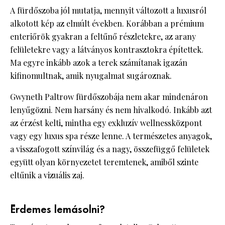
A fürdőszoba jól mutatja, mennyit változott a luxusról
alkotott kép az elmúlt években. Korábban a prémium
enteriőrök gyakran a feltűnő részletekre, az arany
felületekre vagy a látványos kontrasztokra építettek.
Ma egyre inkább azok a terek számítanak igazán
kifinomultnak, amik nyugalmat sugároznak.
Gwyneth Paltrow fürdőszobája nem akar mindenáron
lenyűgözni. Nem harsány és nem hivalkodó. Inkább azt
az érzést kelti, mintha egy exkluzív wellnessközpont
vagy egy luxus spa része lenne. A természetes anyagok,
a visszafogott színvilág és a nagy, összefüggő felületek
együtt olyan környezetet teremtenek, amiből szinte
eltűnik a vizuális zaj.
Érdemes lemásolni?