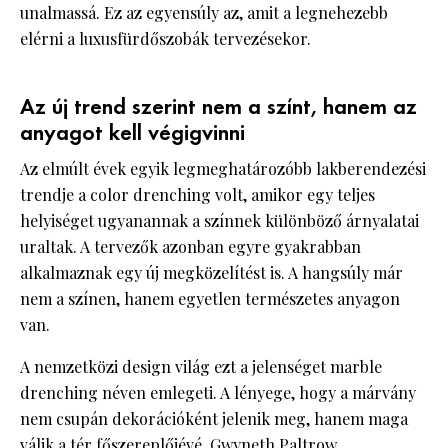
unalmassá. Ez az egyensúly az, amit a legnehezebb
elérni a luxusfürdőszobák tervezésekor.
Az új trend szerint nem a színt, hanem az
anyagot kell végigvinni
Az elmúlt évek egyik legmeghatározóbb lakberendezési
trendje a color drenching volt, amikor egy teljes
helyiséget ugyanannak a színnek különböző árnyalatai
uraltak. A tervezők azonban egyre gyakrabban
alkalmaznak egy új megközelítést is. A hangsúly már
nem a színen, hanem egyetlen természetes anyagon
van.
A nemzetközi design világ ezt a jelenséget marble
drenching néven emlegeti. A lényege, hogy a márvány
nem csupán dekorációként jelenik meg, hanem maga
válik a tér főszereplőjévé. Gwyneth Paltrow