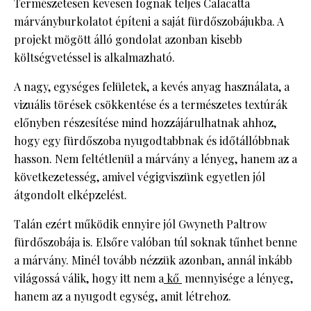
Természetesen kevesen fognak teljes Calacatta
márványburkolatot építeni a saját fürdőszobájukba. A
projekt mögött álló gondolat azonban kisebb
költségvetéssel is alkalmazható.
A nagy, egységes felületek, a kevés anyag használata, a
vizuális törések csökkentése és a természetes textúrák
előnyben részesítése mind hozzájárulhatnak ahhoz,
hogy egy fürdőszoba nyugodtabbnak és időtállóbbnak
hasson. Nem feltétlenül a márvány a lényeg, hanem az a
következetesség, amivel végigviszünk egyetlen jól
átgondolt elképzelést.
Talán ezért működik ennyire jól Gwyneth Paltrow
fürdőszobája is. Elsőre valóban túl soknak tűnhet benne
a márvány. Minél tovább nézzük azonban, annál inkább
világossá válik, hogy itt nem a
kő
mennyisége a lényeg,
hanem az a nyugodt egység, amit létrehoz.