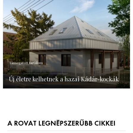
Támogatott tartalom
Új életre kelhetnek a hazai Kádár-kockák
A ROVAT LEGNÉPSZERŰBB CIKKEI