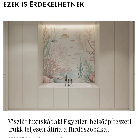
EZEK IS ÉRDEKELHETNEK
Viszlát luxuskádak! Egyetlen belsőépítészeti
trükk teljesen átírja a fürdőszobákat