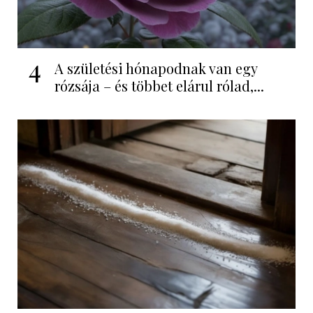
4
A születési hónapodnak van egy
rózsája – és többet elárul rólad,...