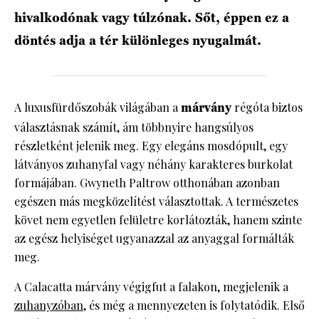
hivalkodónak vagy túlzónak. Sőt, éppen ez a
döntés adja a tér különleges nyugalmát.
A luxusfürdőszobák világában a
márvány
régóta biztos
választásnak számít, ám többnyire hangsúlyos
részletként jelenik meg. Egy elegáns mosdópult, egy
látványos zuhanyfal vagy néhány karakteres burkolat
formájában. Gwyneth Paltrow otthonában azonban
egészen más megközelítést választottak. A természetes
követ nem egyetlen felületre korlátozták, hanem szinte
az egész helyiséget ugyanazzal az anyaggal formálták
meg.
A Calacatta márvány végigfut a falakon, megjelenik a
zuhanyzóban
, és még a mennyezeten is folytatódik. Első