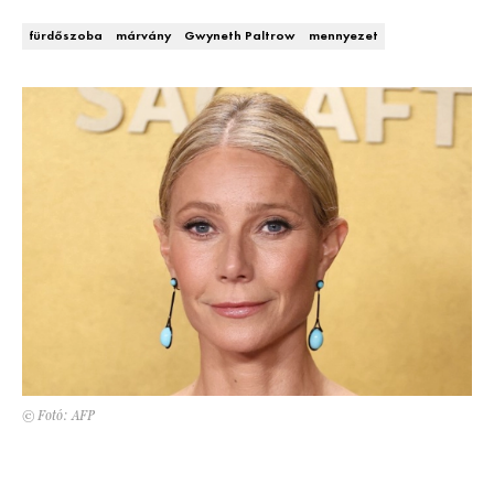
Kert és terasz
HÍRLEVÉL
fürdőszoba
márvány
Gwyneth Paltrow
mennyezet
© Fotó: AFP