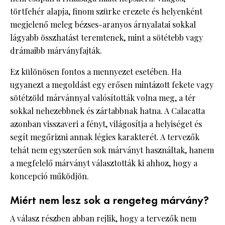
törtfehér alapja, finom szürke erezete és helyenként
megjelenő meleg bézses-aranyos árnyalatai sokkal
lágyabb összhatást teremtenek, mint a sötétebb vagy
drámaibb márványfajták.
Ez különösen fontos a mennyezet esetében. Ha
ugyanezt a megoldást egy erősen mintázott fekete vagy
sötétzöld márvánnyal valósították volna meg, a tér
sokkal nehezebbnek és zártabbnak hatna. A Calacatta
azonban visszaveri a fényt, világosítja a helyiséget és
segít megőrizni annak légies karakterét. A tervezők
tehát nem egyszerűen sok márványt használtak, hanem
a megfelelő márványt választották ki ahhoz, hogy a
koncepció működjön.
Miért nem lesz sok a rengeteg márvány?
A válasz részben abban rejlik, hogy a tervezők nem