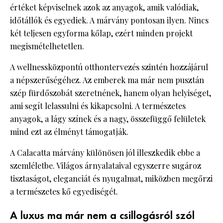
értéket képviselnek azok az anyagok, amik valódiak,
időtállók és egyediek. A márvány pontosan ilyen. Nincs
két teljesen egyforma kőlap, ezért minden projekt
megismételhetetlen.
A wellnessközpontú otthontervezés szintén hozzájárul
a népszerűségéhez. Az emberek ma már nem pusztán
szép fürdőszobát szeretnének, hanem olyan helyiséget,
ami segít lelassulni és kikapcsolni. A természetes
anyagok, a lágy színek és a nagy, összefüggő felületek
mind ezt az élményt támogatják.
A Calacatta márvány különösen jól illeszkedik ebbe a
szemléletbe. Világos árnyalataival egyszerre sugároz
tisztaságot, eleganciát és nyugalmat, miközben megőrzi
a természetes kő egyediségét.
A luxus ma már nem a csillogásról szól