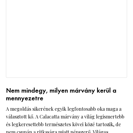
Nem mindegy, milyen márvány kerül a
mennyezetre
A megoldás sikerének egyik legfontosabb oka maga a
választott kő. A Calacatta márvány a világ legismertebb
és legkeresettebb természetes kövei közé tartozik, de
nem csupán a ritkasága miatt népszerű. Világos,