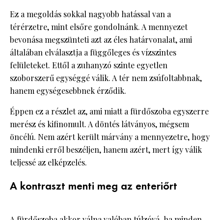
Ez a megoldás sokkal nagyobb hatással van a
térérzetre, mint elsőre gondolnánk. A mennyezet
bevonása megszünteti azt az éles határvonalat, ami
általában elválasztja a függőleges és vízszintes
felületeket. Ettől a zuhanyzó szinte egyetlen
szoborszerű egységgé válik. A tér nem zsúfoltabbnak,
hanem egységesebbnek érződik.
Éppen ez a részlet az, ami miatt a fürdőszoba egyszerre
merész és kifinomult. A döntés látványos, mégsem
öncélú. Nem azért került márvány a mennyezetre, hogy
mindenki erről beszéljen, hanem azért, mert így válik
teljessé az elképzelés.
A kontraszt menti meg az enteriőrt
A fürdőszoba akkor válna valóban túlzóvá, ha minden