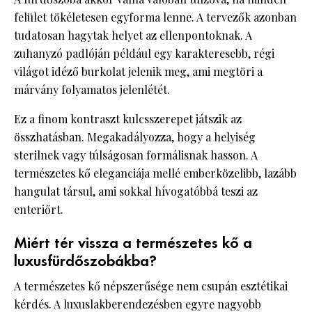
felület tökéletesen egyforma lenne. A tervezők azonban
tudatosan hagytak helyet az ellenpontoknak. A
zuhanyzó padlóján például egy karakteresebb, régi
világot idéző burkolat jelenik meg, ami megtöri a
márvány folyamatos jelenlétét.
Ez a finom kontraszt kulcsszerepet játszik az
összhatásban. Megakadályozza, hogy a helyiség
sterilnek vagy túlságosan formálisnak hasson. A
természetes kő eleganciája mellé emberközelibb, lazább
hangulat társul, ami sokkal hívogatóbbá teszi az
enteriőrt.
Miért tér vissza a természetes kő a
luxusfürdőszobákba?
A természetes kő népszerűsége nem csupán esztétikai
kérdés. A luxuslakberendezésben egyre nagyobb