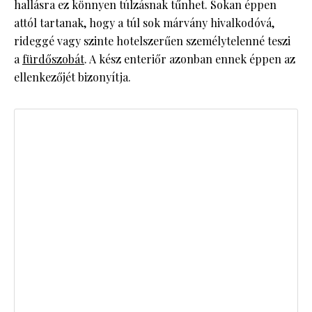
hallásra ez könnyen túlzásnak tűnhet. Sokan éppen
attól tartanak, hogy a túl sok márvány hivalkodóvá,
rideggé vagy szinte hotelszerűen személytelenné teszi
a
fürdőszobát
. A kész enteriőr azonban ennek éppen az
ellenkezőjét bizonyítja.