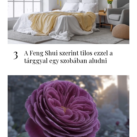
3
A Feng Shui szerint tilos ezzel a
tárggyal egy szobában aludni