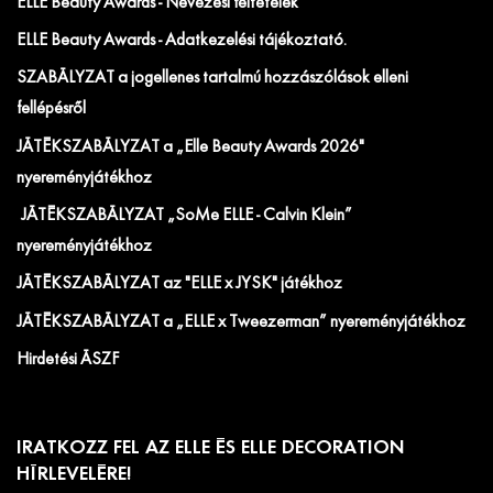
ELLE Beauty Awards - Nevezési feltételek
ELLE Beauty Awards - Adatkezelési tájékoztató.
SZABÁLYZAT a jogellenes tartalmú hozzászólások elleni
fellépésről
JÁTÉKSZABÁLYZAT a „Elle Beauty Awards 2026"
nyereményjátékhoz
JÁTÉKSZABÁLYZAT „SoMe ELLE - Calvin Klein”
nyereményjátékhoz
JÁTÉKSZABÁLYZAT az "ELLE x JYSK" játékhoz
JÁTÉKSZABÁLYZAT a „ELLE x Tweezerman” nyereményjátékhoz
Hirdetési ÁSZF
IRATKOZZ FEL AZ ELLE ÉS ELLE DECORATION
HÍRLEVELÉRE!