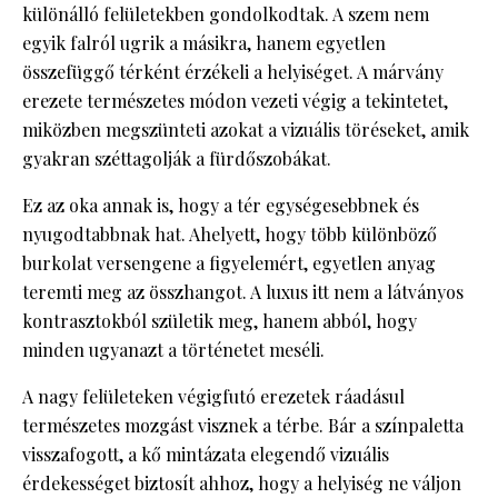
különálló felületekben gondolkodtak. A szem nem
egyik falról ugrik a másikra, hanem egyetlen
összefüggő térként érzékeli a helyiséget. A márvány
erezete természetes módon vezeti végig a tekintetet,
miközben megszünteti azokat a vizuális töréseket, amik
gyakran széttagolják a fürdőszobákat.
Ez az oka annak is, hogy a tér egységesebbnek és
nyugodtabbnak hat. Ahelyett, hogy több különböző
burkolat versengene a figyelemért, egyetlen anyag
teremti meg az összhangot. A luxus itt nem a látványos
kontrasztokból születik meg, hanem abból, hogy
minden ugyanazt a történetet meséli.
A nagy felületeken végigfutó erezetek ráadásul
természetes mozgást visznek a térbe. Bár a színpaletta
visszafogott, a kő mintázata elegendő vizuális
érdekességet biztosít ahhoz, hogy a helyiség ne váljon