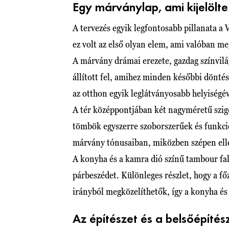
Egy márványlap, ami kijelölte
A tervezés egyik legfontosabb pillanata a V
ez volt az első olyan elem, ami valóban me
A márvány drámai erezete, gazdag színvilá
állított fel, amihez minden későbbi döntés
az otthon egyik leglátványosabb helyiségé
A tér középpontjában két nagyméretű szige
tömbök egyszerre szoborszerűek és funkci
márvány tónusaiban, miközben szépen elle
A konyha és a kamra dió színű tambour fal
párbeszédet. Különleges részlet, hogy a f
irányból megközelíthetők, így a konyha és
Az építészet és a belsőépítés