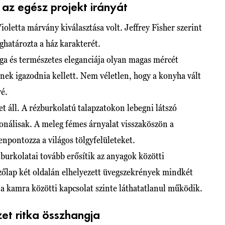
 az egész projekt irányát
ioletta márvány kiválasztása volt. Jeffrey Fisher szerint
ghatározta a ház karakterét.
ga és természetes eleganciája olyan magas mércét
nek igazodnia kellett. Nem véletlen, hogy a konyha vált
vé.
t áll. A rézburkolatú talapzatokon lebegni látszó
onálisak. A meleg fémes árnyalat visszaköszön a
npontozza a világos tölgyfelületeket.
burkolatai tovább erősítik az anyagok közötti
őzőlap két oldalán elhelyezett üvegszekrények mindkét
 a kamra közötti kapcsolat szinte láthatatlanul működik.
zet ritka összhangja