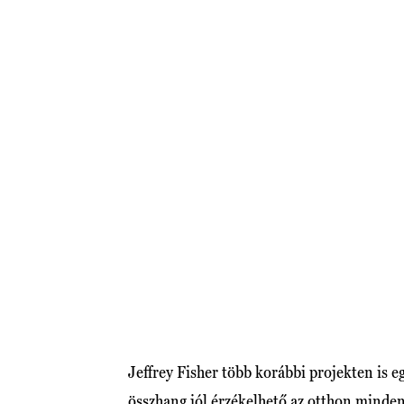
Jeffrey Fisher több korábbi projekten is eg
összhang jól érzékelhető az otthon minden 