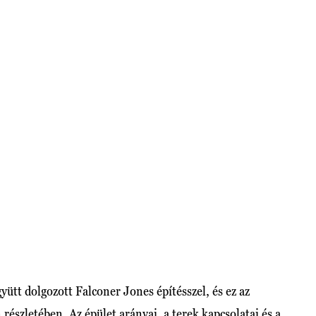
yütt dolgozott Falconer Jones építésszel, és ez az
részletében. Az épület arányai, a terek kapcsolatai és a