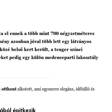
ta el ennek a több mint 700 négyzetméteres
ény azonban jóval több lett egy látványos
özé belső kert került, a tenger színei
eket pedig egy külön medenceparti lakosztály
i
otthont
alkotott, ami egyszerre elegáns, időtálló és
ából építkezik