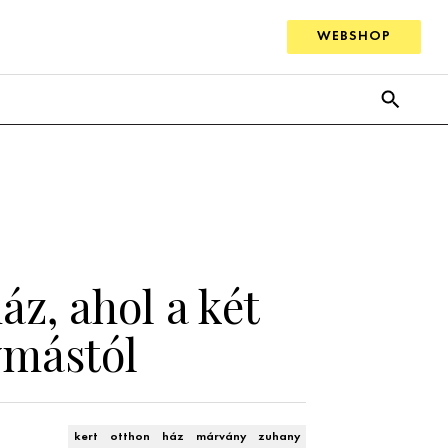
WEBSHOP
áz, ahol a két
ymástól
kert
otthon
ház
márvány
zuhany