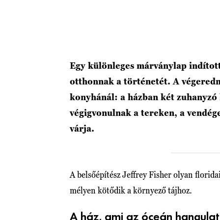
Egy különleges márványlap indítot
otthonnak a történetét. A végeredm
konyhánál: a házban két zuhanyzó k
végigvonulnak a tereken, a vendég
várja.
A belsőépítész Jeffrey Fisher olyan florida
mélyen kötődik a környező tájhoz.
A ház, ami az óceán hangulat