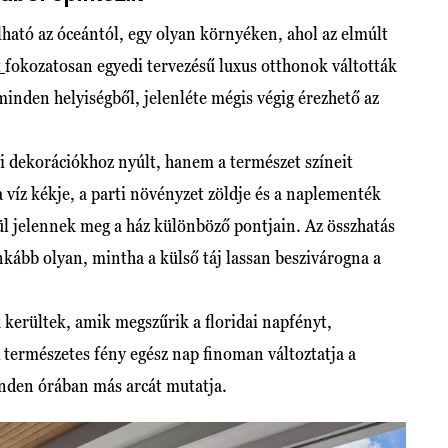
lható az óceántól, egy olyan környéken, ahol az elmúlt
t
fokozatosan egyedi tervezésű luxus otthonok váltották
minden helyiségből, jelenléte mégis végig érezhető az
ti dekorációkhoz nyúlt, hanem a természet színeit
 víz kékje, a parti növényzet zöldje és a naplementék
nül jelennek meg a ház különböző pontjain. Az összhatás
nkább olyan, mintha a külső táj lassan beszivárogna a
kerültek, amik megszűrik a floridai napfényt,
 természetes fény egész nap finoman változtatja a
minden órában más arcát mutatja.