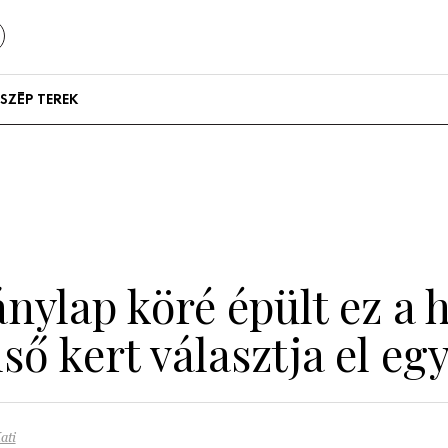
SZÉP TEREK
Szállodák és
vendégházak
Lakások
ylap köré épült ez a h
ső kert választja el eg
ati