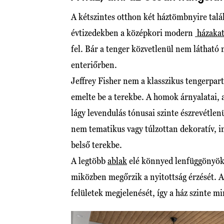
A kétszintes otthon két háztömbnyire talá
évtizedekben a középkori modern
házaka
fel. Bár a tenger közvetlenül nem látható 
enteriőrben.
Jeffrey Fisher nem a klasszikus tengerpar
emelte be a terekbe. A homok árnyalatai, a
lágy levendulás tónusai szinte észrevétle
nem tematikus vagy túlzottan dekoratív, i
belső terekbe.
A legtöbb
ablak
elé könnyed lenfüggönyök 
miközben megőrzik a nyitottság érzését. A
felületek megjelenését, így a ház szinte 