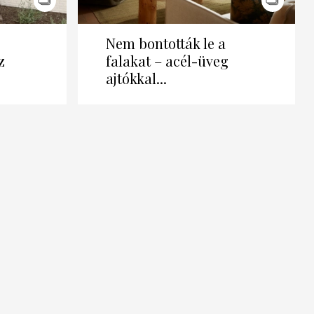
Nem bontották le a
z
falakat – acél-üveg
ajtókkal...