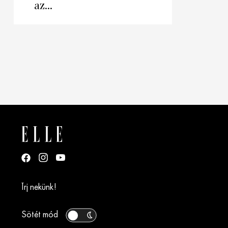
az...
Írj nekünk!
Sötét mód