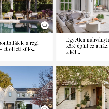
Egyetlen márványl
ontották le a régi
köré épült ez a ház,
– ettől lett külö...
a két...