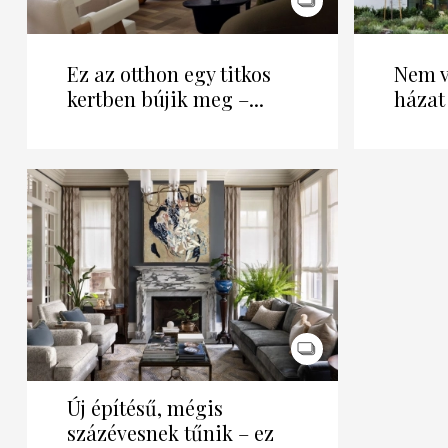
Ez az otthon egy titkos
Nem v
kertben bújik meg –...
házat 
Új építésű, mégis
százévesnek tűnik – ez