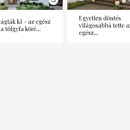
Egyetlen döntés
ágták ki – az egész
világosabbá tette a
a tölgyfa köré...
egész...