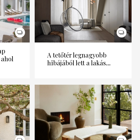
ap
A tetőtér legnagyobb
 ahol
hibájából lett a lakás...