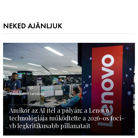
NEKED AJÁNLJUK
Támogatott tartalom
Amikor az AI ítél a pályán: a Lenovo
technológiája működtette a 2026-os foci-
vb legkritikusabb pillanatait