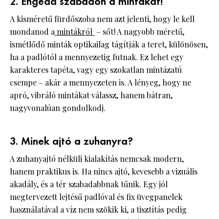
2. Engedd szabadon a mintákat!
A kisméretű fürdőszoba nem azt jelenti, hogy le kell
mondanod a
mintákról
– sőt! A nagyobb méretű,
ismétlődő minták optikailag tágítják a teret, különösen,
ha a padlótól a mennyezetig futnak. Ez lehet egy
karakteres tapéta, vagy egy szokatlan mintázatú
csempe – akár a mennyezeten is. A lényeg, hogy ne
apró, vibráló mintákat válassz, hanem bátran,
nagyvonalúan gondolkodj.
3. Minek ajtó a zuhanyra?
A zuhanyajtó nélküli kialakítás nemcsak modern,
hanem praktikus is. Ha nincs ajtó, kevesebb a vizuális
akadály, és a tér szabadabbnak tűnik. Egy jól
megtervezett lejtésű padlóval és fix üvegpanelek
használatával a víz nem szökik ki, a tisztítás pedig