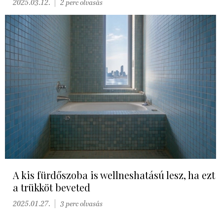
2025.03.12.
2 perc olvasás
A kis fürdőszoba is wellneshatású lesz, ha ezt
a trükköt beveted
2025.01.27.
3 perc olvasás