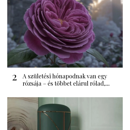
2
A születési hónapodnak van egy
rózsája – és többet elárul rólad,...