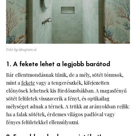
Fotó by ideogram.ai
1. A fekete lehet a legjobb barátod
Bár ellentmondásnak tűnik, de a mély, sötét tónusok,
mint a
fekete
vagy a tengerészkék, kifejezetten
előnyösek lehetnek kis fürdőszobákban. A magasfényű
sötét felületek visszaverik a fényt, és optikailag
mélységet adnak a térnek. A trükk az arányokban rejlik:
ha a falak sötétek, érdemes világos padlóval vagy
fényes felületekkel ellensúlyozni.