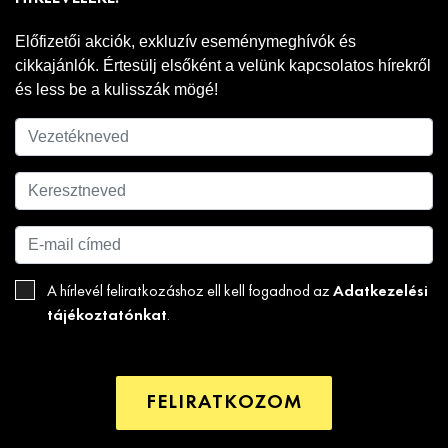
Előfizetői akciók, exkluzív eseménymeghívók és
cikkajánlók. Értesülj elsőként a velünk kapcsolatos hírekről
és less be a kulisszák mögé!
Adatkezelési
A hírlevél feliratkozáshoz ell kell fogadnod az
tájékoztatónkat
.
FELIRATKOZOM