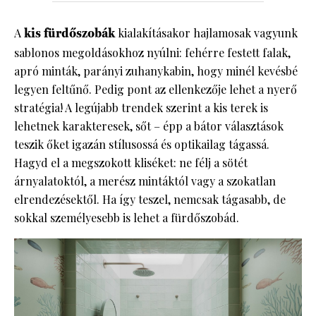
A
kis fürdőszobák
kialakításakor hajlamosak vagyunk
sablonos megoldásokhoz nyúlni: fehérre festett falak,
apró minták, parányi zuhanykabin, hogy minél kevésbé
legyen feltűnő. Pedig pont az ellenkezője lehet a nyerő
stratégia! A legújabb trendek szerint a kis terek is
lehetnek karakteresek, sőt – épp a bátor választások
teszik őket igazán stílusossá és optikailag tágassá.
Hagyd el a megszokott kliséket: ne félj a sötét
árnyalatoktól, a merész mintáktól vagy a szokatlan
elrendezésektől. Ha így teszel, nemcsak tágasabb, de
sokkal személyesebb is lehet a fürdőszobád.