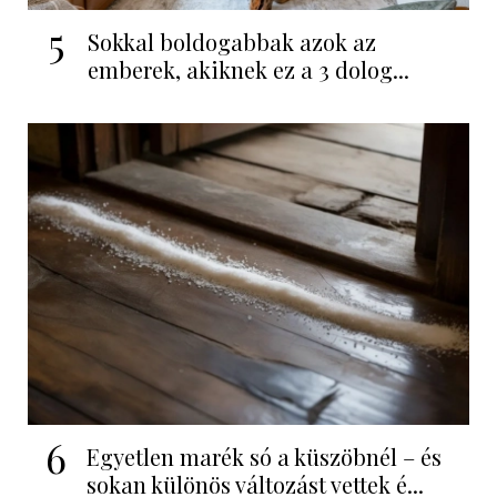
5
Sokkal boldogabbak azok az
emberek, akiknek ez a 3 dolog...
6
Egyetlen marék só a küszöbnél – és
sokan különös változást vettek é...