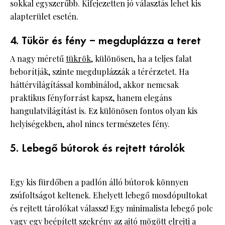
sokkal egyszerűbb. Kifejezetten jó választás lehet kis
alapterület esetén.
4. Tükör és fény – megduplázza a teret
A nagy méretű
tükrök
, különösen, ha a teljes falat
beborítják, szinte megduplázzák a térérzetet. Ha
háttérvilágítással kombinálod, akkor nemcsak
praktikus fényforrást kapsz, hanem elegáns
hangulatvilágítást is. Ez különösen fontos olyan kis
helyiségekben, ahol nincs természetes fény.
5. Lebegő bútorok és rejtett tárolók
Egy kis fürdőben a padlón álló bútorok könnyen
zsúfoltságot keltenek. Ehelyett lebegő mosdópultokat
és rejtett tárolókat válassz! Egy minimalista lebegő polc
vagy egy beépített szekrény az ajtó mögött elrejti a