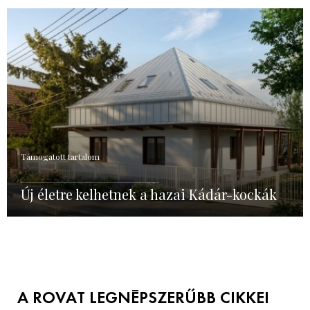
Támogatott tartalom
Új életre kelhetnek a hazai Kádár-kockák
A ROVAT LEGNÉPSZERŰBB CIKKEI