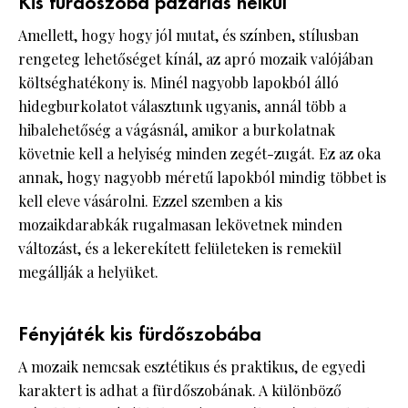
Kis fürdőszoba pazarlás nélkül
Amellett, hogy hogy jól mutat, és színben, stílusban
rengeteg lehetőséget kínál, az apró mozaik valójában
költséghatékony is. Minél nagyobb lapokból álló
hidegburkolatot választunk ugyanis, annál több a
hibalehetőség a vágásnál, amikor a burkolatnak
követnie kell a helyiség minden zegét-zugát. Ez az oka
annak, hogy nagyobb méretű lapokból mindig többet is
kell eleve vásárolni. Ezzel szemben a kis
mozaikdarabkák rugalmasan lekövetnek minden
változást, és a lekerekített felületeken is remekül
megállják a helyüket.
Fényjáték kis fürdőszobába
A mozaik nemcsak esztétikus és praktikus, de egyedi
karaktert is adhat a fürdőszobának. A különböző