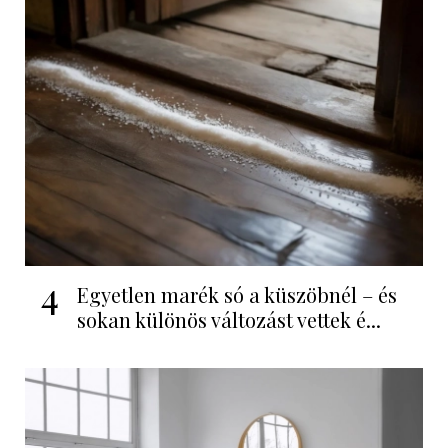
4
Egyetlen marék só a küszöbnél – és
sokan különös változást vettek é...