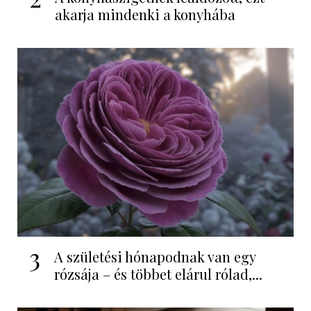
akarja mindenki a konyhába
3
A születési hónapodnak van egy
rózsája – és többet elárul rólad,...