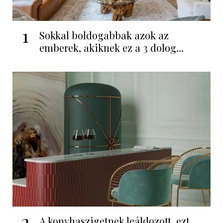
1
Sokkal boldogabbak azok az
emberek, akiknek ez a 3 dolog...
2
A konyhaszigetnek leáldozott, ezt