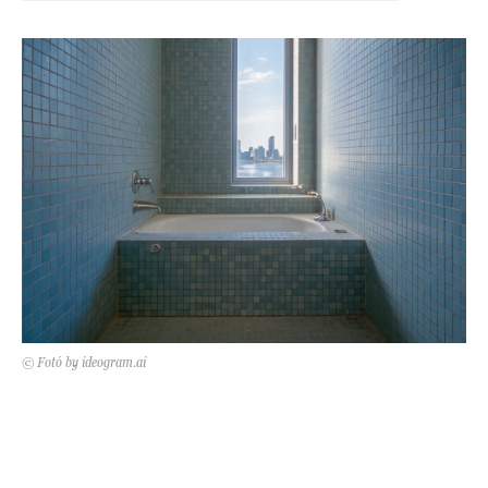
Kert és terasz
HÍRLEVÉL
© Fotó by ideogram.ai