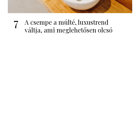
7
A csempe a múlté, luxustrend
váltja, ami meglehetősen olcsó