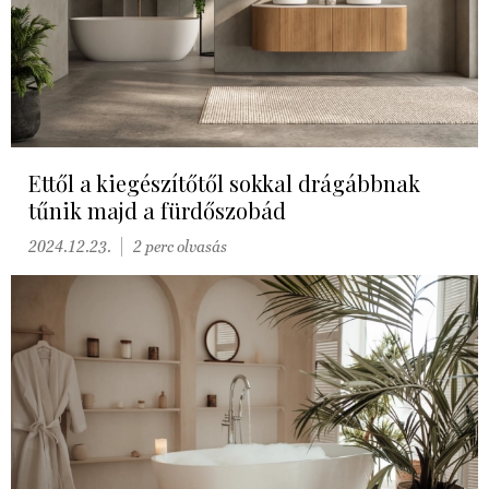
Ettől a kiegészítőtől sokkal drágábbnak
tűnik majd a fürdőszobád
2024.12.23.
2 perc olvasás