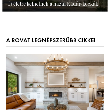
Új életre kelhetnek a hazai Kádár-kockák
A ROVAT LEGNÉPSZERŰBB CIKKEI