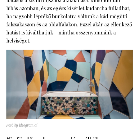
hatásos a kis fürdőszoba átalakulása. Kimondottan
hibás azonban, és az egész kísérlet kudarcba fulladhat,
ha nagyobb léptékű burkolatra váltunk a kád mögötti
falszakaszon és az oldalfalakon. Ezzel akár az ellenkező
hatást is kiválthatjuk – mintha összenyomnánk a
helyiséget.
Fotó by ideogram.ai