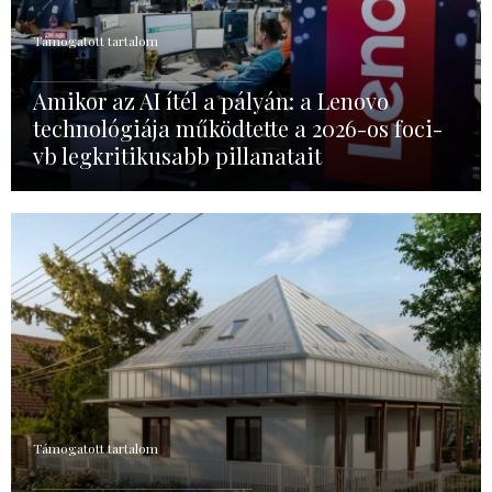
Támogatott tartalom
Amikor az AI ítél a pályán: a Lenovo
technológiája működtette a 2026-os foci-
vb legkritikusabb pillanatait
Támogatott tartalom