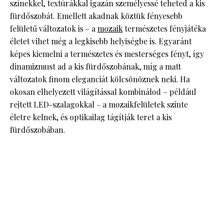
színekkel, textúrákkal igazán személyessé teheted a kis
fürdőszobát. Emellett akadnak köztük fényesebb
felületű változatok is – a
mozaik
természetes fényjátéka
életet vihet még a legkisebb helyiségbe is. Egyaránt
képes kiemelni a természetes és mesterséges fényt, így
dinamizmust ad a kis fürdőszobának, míg a matt
változatok finom eleganciát kölcsönöznek neki. Ha
okosan elhelyezett világítással kombinálod – például
rejtett LED-szalagokkal – a mozaikfelületek szinte
életre kelnek, és optikailag tágítják teret a kis
fürdőszobában.