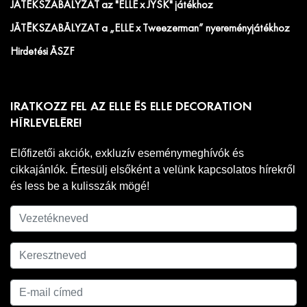
JÁTÉKSZABÁLYZAT az "ELLE x JYSK" játékhoz
JÁTÉKSZABÁLYZAT a „ELLE x Tweezerman” nyereményjátékhoz
Hirdetési ÁSZF
IRATKOZZ FEL AZ ELLE ÉS ELLE DECORATION
HÍRLEVELÉRE!
Előfizetői akciók, exkluzív eseménymeghívók és
cikkajánlók. Értesülj elsőként a velünk kapcsolatos hírekről
és less be a kulisszák mögé!