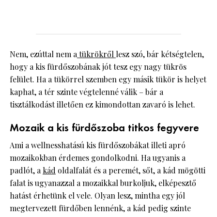
Nem, ezúttal nem a
tükrökről
lesz szó, bár kétségtelen,
hogy a kis fürdőszobának jót tesz egy nagy tükrös
felület. Ha a tükörrel szemben egy másik tükör is helyet
kaphat, a tér szinte végtelenné válik – bár a
tisztálkodást illetően ez kimondottan zavaró is lehet.
Mozaik a kis fürdőszoba titkos fegyvere
Ami a wellnesshatású kis fürdőszobákat illeti apró
mozaikokban érdemes gondolkodni. Ha ugyanis a
padlót, a
kád
oldalfalát és a peremét, sőt, a kád mögötti
falat is ugyanazzal a mozaikkal burkoljuk, elképesztő
hatást érhetünk el vele. Olyan lesz, mintha egy jól
megtervezett fürdőben lennénk, a kád pedig szinte