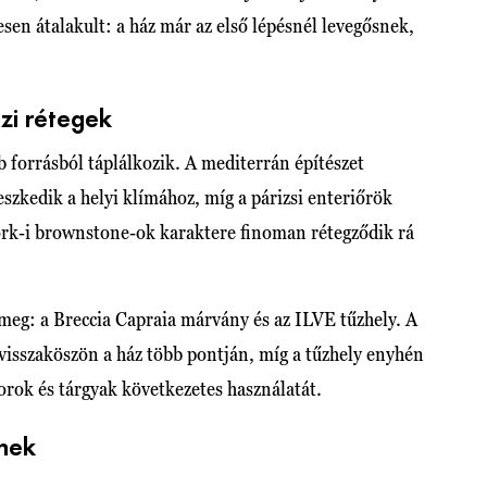
esen átalakult: a ház már az első lépésnél levegősnek,
zi rétegek
 forrásból táplálkozik. A mediterrán építészet
eszkedik a helyi klímához, míg a párizsi enteriőrök
York-i brownstone-ok karaktere finoman rétegződik rá
meg: a Breccia Capraia márvány és az ILVE tűzhely. A
 visszaköszön a ház több pontján, míg a tűzhely enyhén
torok és tárgyak következetes használatát.
tnek