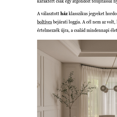
karaktert csak egy átgondolt felújítással n
A választott
ház
klasszikus jegyeket hordo
boltíves
bejárati loggia. A cél nem az vol
értelmezzék újra, a család mindennapi élet