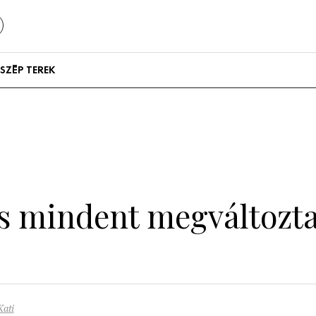
SZÉP TEREK
Szállodák és
vendégházak
Lakások
s mindent megváltoztat
Kati