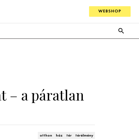
WEBSHOP
 – a páratlan
otthon
ház
tér
térélmény