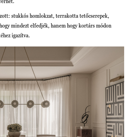
yerhet.
zott: stukkós homlokzat, terrakotta tetőcserepek,
t, hogy mindezt elfedjék, hanem hogy kortárs módon
éhez igazítva.