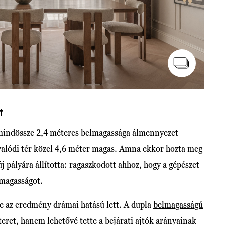
t
ér mindössze 2,4 méteres belmagassága álmennyezet
valódi tér közel 4,6 méter magas. Amna ekkor hozta meg
új pályára állította: ragaszkodott ahhoz, hogy a gépészet
lmagasságot.
de az eredmény drámai hatású lett. A dupla
belmagasságú
teret, hanem lehetővé tette a bejárati ajtók arányainak