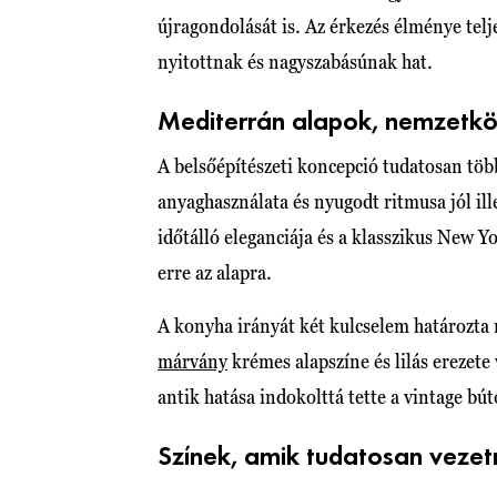
újragondolását is. Az érkezés élménye telj
nyitottnak és nagyszabásúnak hat.
Mediterrán alapok, nemzetkö
A belsőépítészeti koncepció tudatosan több
anyaghasználata és nyugodt ritmusa jól ill
időtálló eleganciája és a klasszikus New 
erre az alapra.
A konyha irányát két kulcselem határozta 
márvány
krémes alapszíne és lilás erezete
antik hatása indokolttá tette a vintage bú
Színek, amik tudatosan veze