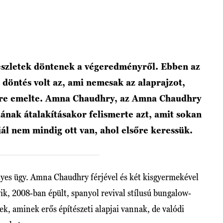
részletek döntenek a végeredményről. Ebben az
döntés volt az, ami nemcsak az alaprajzot,
ntre emelte. Amna Chaudhry, az Amna Chaudhry
ázának átalakításakor felismerte azt, amit sokan
iál nem mindig ott van, ahol elsőre keressük.
yes ügy. Amna Chaudhry férjével és két kisgyermekével
k, 2008-ban épült, spanyol revival stílusú bungalow-
ek, aminek erős építészeti alapjai vannak, de valódi