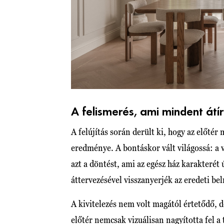
A felismerés, ami mindent átír
A felújítás során derült ki, hogy az előt
eredménye. A bontáskor vált világossá: a 
azt a döntést, ami az egész ház karakterét 
áttervezésével visszanyerjék az eredeti be
A kivitelezés nem volt magától értetődő, 
előtér nemcsak vizuálisan nagyította fel a 