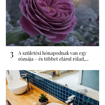
3
A születési hónapodnak van egy
rózsája – és többet elárul rólad,...