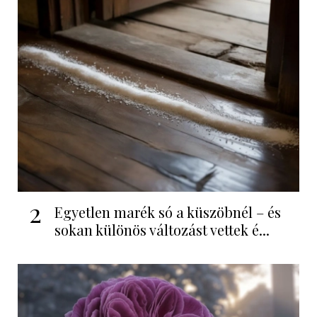
2
Egyetlen marék só a küszöbnél – és
sokan különös változást vettek é...