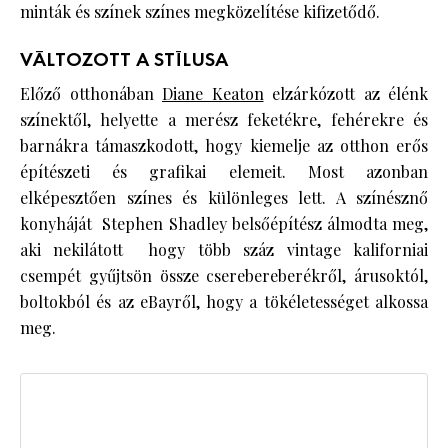
minták és színek színes megközelítése kifizetődő.
VÁLTOZOTT A STÍLUSA
Előző otthonában
Diane Keaton
elzárkózott az élénk
színektől, helyette a merész feketékre, fehérekre és
barnákra támaszkodott, hogy kiemelje az otthon erős
építészeti és grafikai elemeit. Most azonban
elképesztően színes és különleges lett. A színésznő
konyháját Stephen Shadley belsőépítész álmodta meg,
aki nekilátott hogy több száz vintage kaliforniai
csempét gyűjtsön össze cserebereberékről, árusoktól,
boltokból és az eBayről, hogy a tökéletességet alkossa
meg.