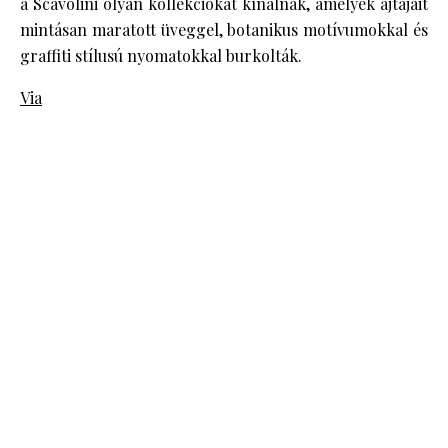
a Scavolini olyan kollekciókat kínálnak, amelyek ajtajait
mintásan maratott üveggel, botanikus motívumokkal és
graffiti stílusú nyomatokkal burkolták.
Via