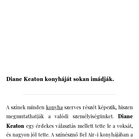
Diane Keaton konyháját sokan imádják.
A színek minden
konyha
szerves részét képezik, hiszen
megmutathatják a valódi személyiségünket.
Diane
Keaton
egy érdekes választás mellett tette le a voksát,
és nagyon jól tette. A színésznő Bel Air-i konyhájában a