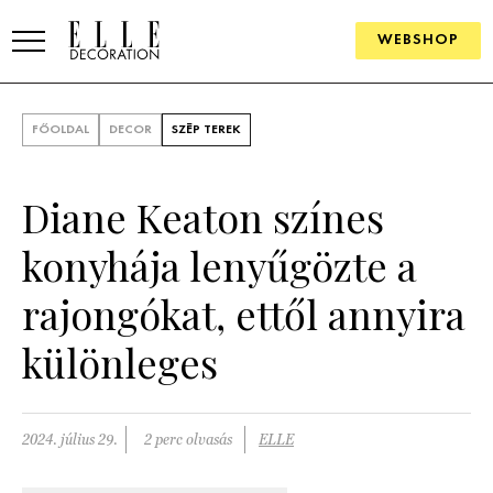
WEBSHOP
ELLE.HU
FŐOLDAL
DECOR
SZÉP TEREK
HÍREK
Diane Keaton színes
TRENDEK
konyhája lenyűgözte a
SZOBÁK
rajongókat, ettől annyira
Konyha
ÖTLETEK
különleges
Fürdőszoba
SZÉP TEREK
Nappali
Szállodák és vendégházak
WEBSHOP
2024. július 29.
2 perc olvasás
ELLE
Hálószoba
Lakások