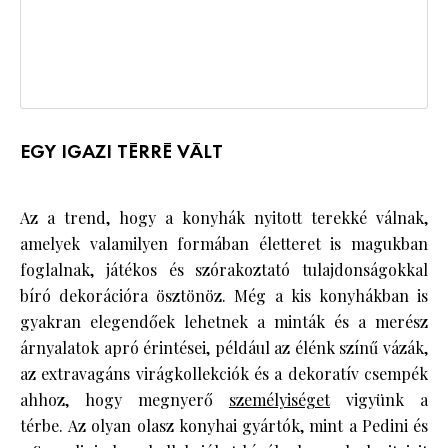
EGY IGAZI TÉRRÉ VÁLT
Az a trend, hogy a konyhák nyitott terekké válnak,
amelyek valamilyen formában életteret is magukban
foglalnak, játékos és szórakoztató tulajdonságokkal
bíró dekorációra ösztönöz. Még a kis konyhákban is
gyakran elegendőek lehetnek a minták és a merész
árnyalatok apró érintései, például az élénk színű vázák,
az extravagáns virágkollekciók és a dekoratív csempék
ahhoz, hogy megnyerő
személyiséget
vigyünk a
térbe. Az olyan olasz konyhai gyártók, mint a Pedini és