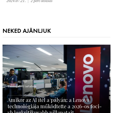
2024.07.21.
2 perc olvasás
NEKED AJÁNLJUK
Támogatott tartalom
Amikor az AI ítél a pályán: a Lenovo
technológiája működtette a 2026-os foci-
vb legkritikusabb pillanatait