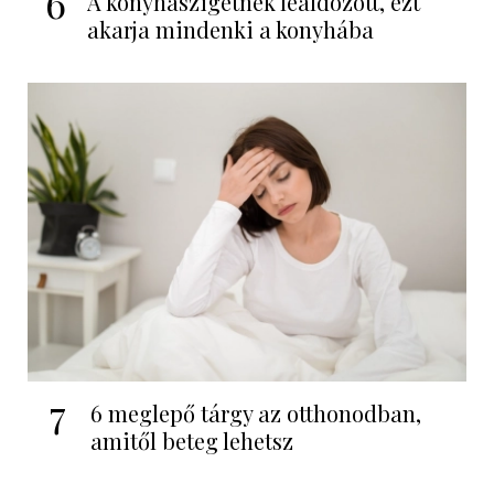
6
A konyhaszigetnek leáldozott, ezt
akarja mindenki a konyhába
7
6 meglepő tárgy az otthonodban,
amitől beteg lehetsz