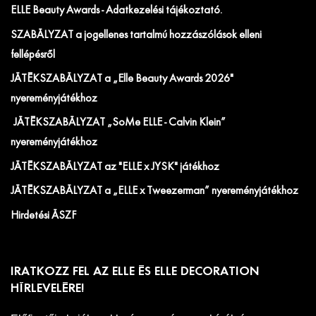
ELLE Beauty Awards - Adatkezelési tájékoztató.
SZABÁLYZAT a jogellenes tartalmú hozzászólások elleni
fellépésről
JÁTÉKSZABÁLYZAT a „Elle Beauty Awards 2026"
nyereményjátékhoz
JÁTÉKSZABÁLYZAT „SoMe ELLE - Calvin Klein”
nyereményjátékhoz
JÁTÉKSZABÁLYZAT az "ELLE x JYSK" játékhoz
JÁTÉKSZABÁLYZAT a „ELLE x Tweezerman” nyereményjátékhoz
Hirdetési ÁSZF
IRATKOZZ FEL AZ ELLE ÉS ELLE DECORATION
HÍRLEVELÉRE!