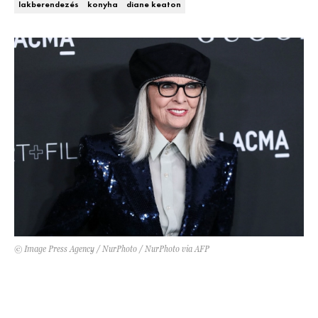
lakberendezés
konyha
diane keaton
Kert és terasz
HÍRLEVÉL
© Image Press Agency / NurPhoto / NurPhoto via AFP