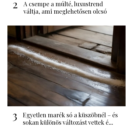
2
A csempe a múlté, luxustrend
váltja, ami meglehetősen olcsó
3
Egyetlen marék só a küszöbnél – és
sokan különös változást vettek é...