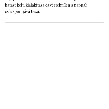
hatást kelt, kialakítása egyértelműen a nappali
csúcspontjává teszi.