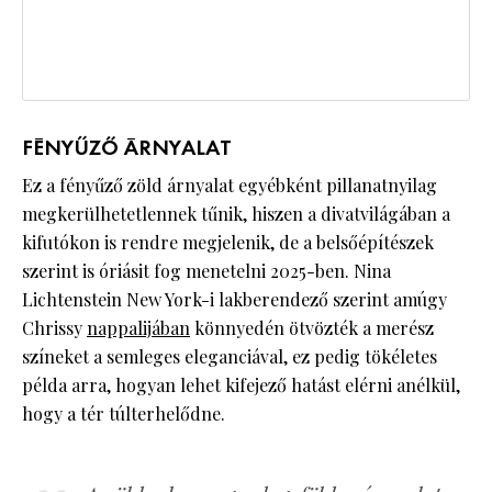
FÉNYŰZŐ ÁRNYALAT
Ez a fényűző zöld árnyalat egyébként pillanatnyilag
megkerülhetetlennek tűnik, hiszen a divatvilágában a
kifutókon is rendre megjelenik, de a belsőépítészek
szerint is óriásit fog menetelni 2025-ben. Nina
Lichtenstein New York-i lakberendező szerint amúgy
Chrissy
nappalijában
könnyedén ötvözték a merész
színeket a semleges eleganciával, ez pedig tökéletes
példa arra, hogyan lehet kifejező hatást elérni anélkül,
hogy a tér túlterhelődne.