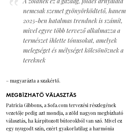
A zöldnek ez a gazdag, földes árnyalata
nemcsak szemet gyönyörködtető, hanem
2025-ben hatalmas trendnek is számít,
mivel egyre több tervező alkalmazza a
természet ihlette tónusokat, amelyek
melegséget és mélységet kölcsönöznek a
tereknek
– magyarázta a szakértő.
MEGBÍZHATÓ VÁLASZTÁS
Patricia Gibbons, a Sofa.com tervezési részlegének
vezetője pedig azt mondja, a zöld nagyon megbízható
választás, ha kárpitozott bútorokból van szó. Mivel ez
egy nyugodt szín, ezért gyakorlatilag a harmónia