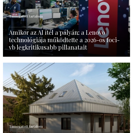
Támogatott tartalom
Amikor az AI ítél a pályán: a Lenovo
technológiája működtette a 2026-os foci-
vb legkritikusabb pillanatait
Támogatott tartalom