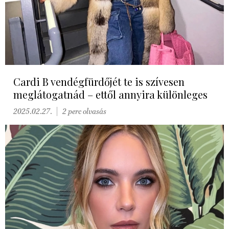
Cardi B vendégfürdőjét te is szívesen
meglátogatnád – ettől annyira különleges
2025.02.27.
2 perc olvasás