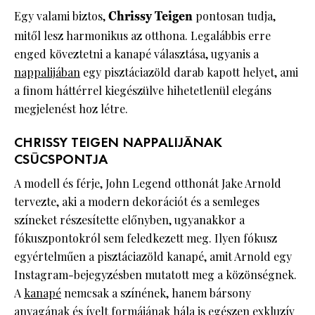
Egy valami biztos,
Chrissy Teigen
pontosan tudja,
mitől lesz harmonikus az otthona. Legalábbis erre
enged köveztetni a kanapé választása, ugyanis a
nappalijában
egy pisztáciazöld darab kapott helyet, ami
a finom háttérrel kiegészülve hihetetlenül elegáns
megjelenést hoz létre.
CHRISSY TEIGEN NAPPALIJÁNAK
CSÚCSPONTJA
A modell és férje, John Legend otthonát Jake Arnold
tervezte, aki a modern dekorációt és a semleges
színeket részesítette előnyben, ugyanakkor a
fókuszpontokról sem feledkezett meg. Ilyen fókusz
egyértelműen a pisztáciazöld kanapé, amit Arnold egy
Instagram-bejegyzésben mutatott meg a közönségnek.
A
kanapé
nemcsak a színének, hanem bársony
anyagának és ívelt formájának hála is egészen exkluzív