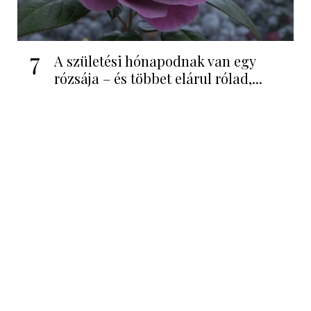
7
A születési hónapodnak van egy
rózsája – és többet elárul rólad,...