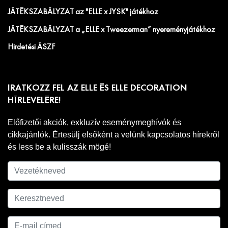
JÁTÉKSZABÁLYZAT az "ELLE x JYSK" játékhoz
JÁTÉKSZABÁLYZAT a „ELLE x Tweezerman” nyereményjátékhoz
Hirdetési ÁSZF
IRATKOZZ FEL AZ ELLE ÉS ELLE DECORATION
HÍRLEVELÉRE!
Előfizetői akciók, exkluzív eseménymeghívók és
cikkajánlók. Értesülj elsőként a velünk kapcsolatos hírekről
és less be a kulisszák mögé!