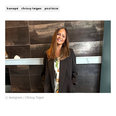
Kert és terasz
HÍRLEVÉL
kanapé
chrissy teigen
pisztácia
© Instagram / Chrissy Teigen