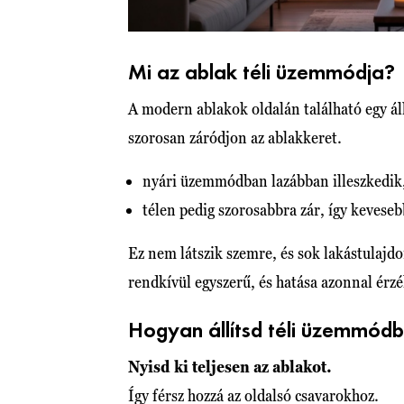
Mi az ablak téli üzemmódja?
A modern ablakok oldalán található egy ál
szorosan záródjon az ablakkeret.
nyári üzemmódban lazábban illeszkedik
télen pedig szorosabbra zár, így keveseb
Ez nem látszik szemre, és sok lakástulajdo
rendkívül egyszerű, és hatása azonnal érzé
Hogyan állítsd téli üzemmód
Nyisd ki teljesen az ablakot.
Így férsz hozzá az oldalsó csavarokhoz.