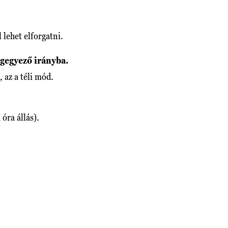
 lehet elforgatni.
egegyező irányba.
, az a téli mód.
 óra állás).