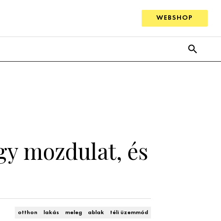
WEBSHOP
gy mozdulat, és
otthon
lakás
meleg
ablak
téli üzemmód