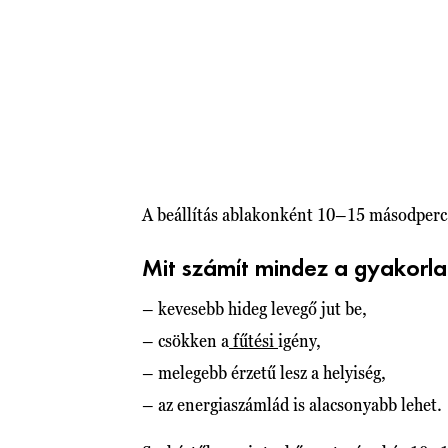
A beállítás ablakonként 10–15 másodperc, 
Mit számít mindez a gyakorl
– kevesebb hideg levegő jut be,
– csökken a
fűtési
igény,
– melegebb érzetű lesz a helyiség,
– az energiaszámlád is alacsonyabb lehet.