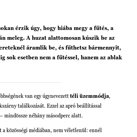
okan érzik úgy, hogy hiába megy a fűtés, a
n meleg. A huzat alattomosan kúszik be az
kereteknél áramlik be, és fűthetsz bármennyit,
ig sok esetben nem a fűtéssel, hanem az ablak
bbségének van egy úgynevezett
téli üzemmódja
,
szárny találkozását. Ezzel az apró beállítással
 – mindössze néhány másodperc alatt.
ett a közösségi médiában, nem véletlenül: ennél