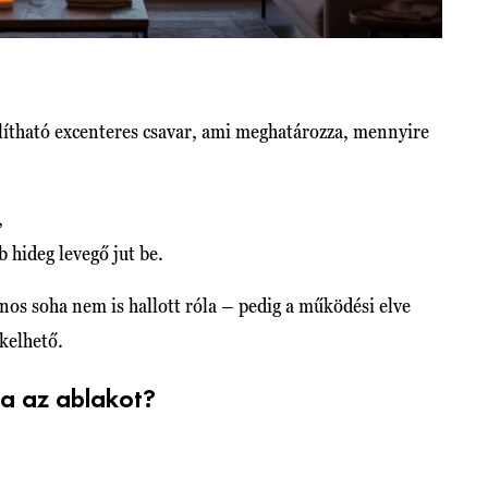
lítható excenteres csavar, ami meghatározza, mennyire
,
b hideg levegő jut be.
nos soha nem is hallott róla – pedig a működési elve
kelhető.
ba az ablakot?