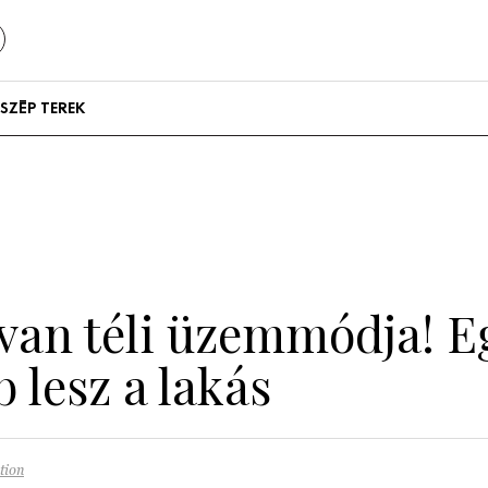
SZÉP TEREK
Szállodák és
vendégházak
Lakások
van téli üzemmódja! E
 lesz a lakás
tion