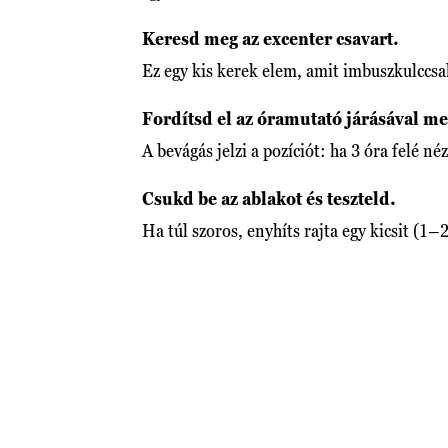
Keresd meg az excenter csavart.
Ez egy kis kerek elem, amit imbuszkulccsal
Fordítsd el az óramutató járásával m
A bevágás jelzi a pozíciót: ha 3 óra felé néz
Csukd be az ablakot és teszteld.
Ha túl szoros, enyhíts rajta egy kicsit (1–2