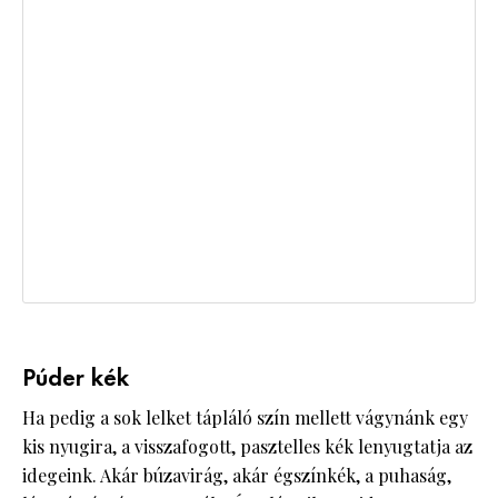
Púder kék
Ha pedig a sok lelket tápláló szín mellett vágynánk egy
kis nyugira, a visszafogott, pasztelles kék lenyugtatja az
idegeink. Akár búzavirág, akár égszínkék, a puhaság,