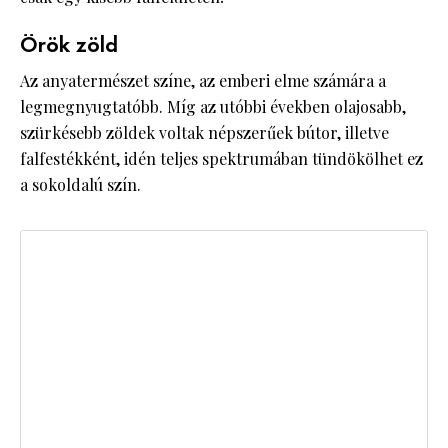
Örök zöld
Az anyatermészet színe, az emberi elme számára a
legmegnyugtatóbb. Míg az utóbbi években olajosabb,
szürkésebb zöldek voltak népszerűek bútor, illetve
falfestékként, idén teljes spektrumában tündökölhet ez
a sokoldalú szín.