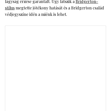
lágyság érzése garantált. Úgy látszik a
Bridgerton-
stílus
megtette jótékony hatását és a Bridgerton család
védjegyszíne idén a miénk is lehet.