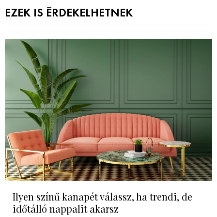
EZEK IS ÉRDEKELHETNEK
Ilyen színű kanapét válassz, ha trendi, de
időtálló nappalit akarsz