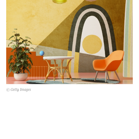
Kert és terasz
HÍRLEVÉL
© Getty Images