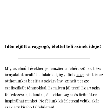
Idén eljött a ragyogó, élettel teli színek ideje!
Míg az elmúlt években jellemzően a fehér, szürke, bézs
árnyalatok uralták a falainkat, úgy tűnik
2023
ránk és az
otthonunkra borítja a szivárvány
színeit
persze
szofisztikált tónusokkal. És milyen jól teszi! Ez a 7
szín
felfedezésre, kalandra, életvidámságra és örömökre
inspirálhat minket. Ne féljünk kísérletezni velük, akár
csak egy kisebb falfelületen!