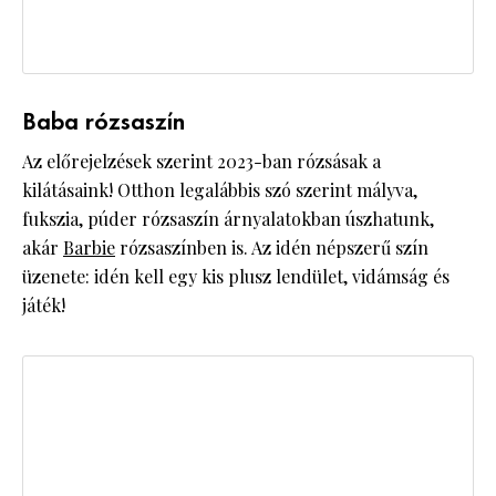
Baba rózsaszín
Az előrejelzések szerint 2023-ban rózsásak a
kilátásaink! Otthon legalábbis szó szerint mályva,
fukszia, púder rózsaszín árnyalatokban úszhatunk,
akár
Barbie
rózsaszínben is. Az idén népszerű szín
üzenete: idén kell egy kis plusz lendület, vidámság és
játék!