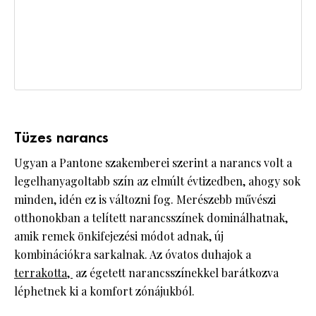
Tüzes narancs
Ugyan a Pantone szakemberei szerint a narancs volt a
legelhanyagoltabb szín az elmúlt évtizedben, ahogy sok
minden, idén ez is változni fog. Merészebb művészi
otthonokban a telített narancsszínek dominálhatnak,
amik remek önkifejezési módot adnak, új
kombinációkra sarkalnak. Az óvatos duhajok a
terrakotta,
az égetett narancsszínekkel barátkozva
léphetnek ki a komfort zónájukból.