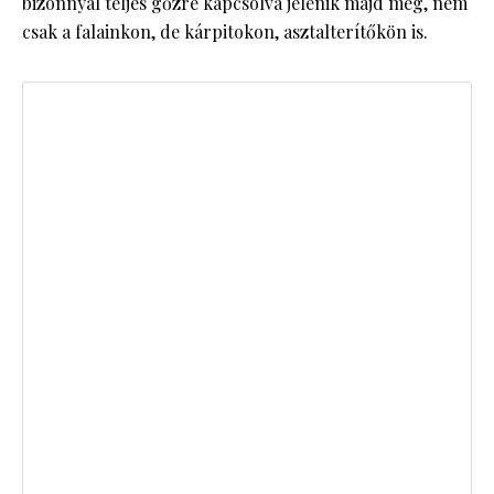
bizonnyal teljes gőzre kapcsolva jelenik majd meg, nem
csak a falainkon, de kárpitokon, asztalterítőkön is.