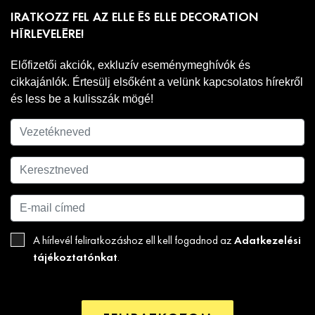
IRATKOZZ FEL AZ ELLE ÉS ELLE DECORATION
HÍRLEVELÉRE!
Előfizetői akciók, exkluzív eseménymeghívók és
cikkajánlók. Értesülj elsőként a velünk kapcsolatos hírekről
és less be a kulisszák mögé!
Adatkezelési
A hírlevél feliratkozáshoz ell kell fogadnod az
tájékoztatónkat
.