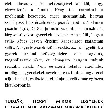
élet kihívásaival és nehézségeivel anélkül, hogy
elveszítenék a fonalat. Nyugodtak maradnak a
problémák közepette, mert megtanulták, hogyan
szabályozzák az érzelmeiket pozitív módon. A klinikai
pszichológus, Dr. Sue Johnson szerint a magabiztos és
kiegyensúlyozott gyerekek nevelése azon múlik, hogy a
szülő képes legyen érzelmi kapcsolatot kialakítani
velük. A legértékesebb szülői eszköz az, ha figyelünk a
gyerek érzelmi szükségleteire: jelen vagyunk,
meghallgatjuk őket, és támogató hangon tudunk
reagálni nekik. Nem egyszerű feladat érzelmileg
intelligens gyerekeket nevelni, de az fontos, hogy teret
adjunk nekik, és tisztelettel bánjunk velük már egészen
kicsi korban is.
TUDJÁK, HOGY MIKOR LEGYENEK
FÜGGETLENEK, VALAMINT MIKOR KÉRJENEK