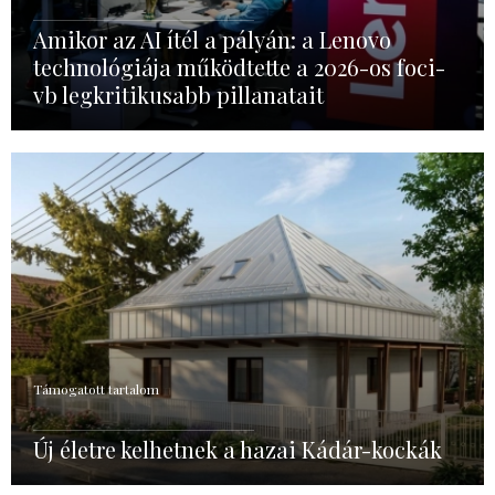
Amikor az AI ítél a pályán: a Lenovo
technológiája működtette a 2026-os foci-
vb legkritikusabb pillanatait
Támogatott tartalom
Új életre kelhetnek a hazai Kádár-kockák