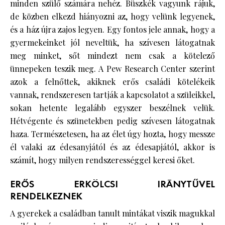
minden szülő számára nehéz. Büszkék vagyunk rájuk,
de közben elkezd hiányozni az, hogy velünk legyenek,
és a ház újra zajos legyen. Egy fontos jele annak, hogy a
gyermekeinket jól neveltük, ha szívesen látogatnak
meg minket, sőt mindezt nem csak a kötelező
ünnepeken teszik meg. A Pew Research Center szerint
azok a felnőttek, akiknek erős családi kötelékeik
vannak, rendszeresen tartják a kapcsolatot a szüleikkel,
sokan hetente legalább egyszer beszélnek velük.
Hétvégente és szünetekben pedig szívesen látogatnak
haza. Természetesen, ha az élet úgy hozta, hogy messze
él valaki az édesanyjától és az édesapjától, akkor is
számít, hogy milyen rendszerességgel keresi őket.
ERŐS ERKÖLCSI IRÁNYTŰVEL
RENDELKEZNEK
A gyerekek a családban tanult mintákat viszik magukkal