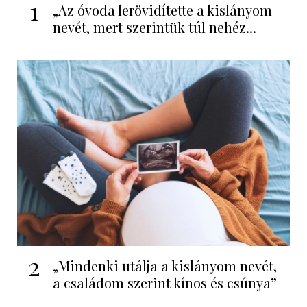
1
„Az óvoda lerövidítette a kislányom
nevét, mert szerintük túl nehéz...
2
„Mindenki utálja a kislányom nevét,
a családom szerint kínos és csúnya”