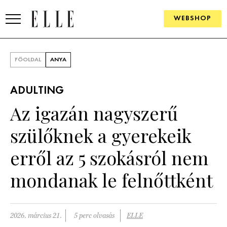
WEBSHOP
DIVAT
FŐOLDAL
ANYA
ELLE DIGITAL
ADULTING
GOURMET AWARDS
Az igazán nagyszerű
SZÉPSÉG
szülőknek a gyerekeik
KULTÚRA
erről az 5 szokásról nem
PSZICHÉ
mondanak le felnőttként
ÉLETMÓD
2026. március 21.
5 perc olvasás
ELLE
PÁRKAPCSOLAT