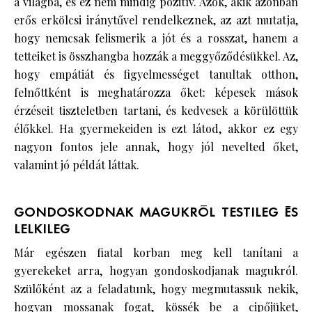
a világba, és ez nem mindig pozitív. Azok, akik azonban
erős erkölcsi iránytűvel rendelkeznek, az azt mutatja,
hogy nemcsak felismerik a jót és a rosszat, hanem a
tetteiket is összhangba hozzák a meggyőződésükkel. Az,
hogy empátiát és figyelmességet tanultak otthon,
felnőttként is meghatározza őket: képesek mások
érzéseit tiszteletben tartani, és kedvesek a körülöttük
élőkkel. Ha gyermekeiden is ezt látod, akkor ez egy
nagyon fontos jele annak, hogy jól nevelted őket,
valamint jó példát láttak.
GONDOSKODNAK MAGUKRÓL TESTILEG ÉS
LELKILEG
Már egészen fiatal korban meg kell tanítani a
gyerekeket arra, hogyan gondoskodjanak magukról.
Szülőként az a feladatunk, hogy megmutassuk nekik,
hogyan mossanak fogat, kössék be a cipőjüket,