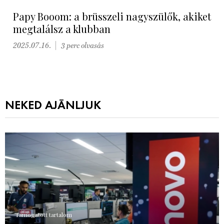
Papy Booom: a brüsszeli nagyszülők, akiket
megtalálsz a klubban
2025.07.16.
3 perc olvasás
NEKED AJÁNLJUK
Támogatott tartalom