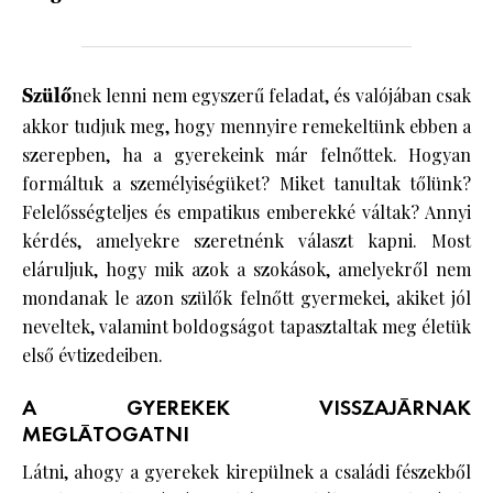
Szülő
nek lenni nem egyszerű feladat, és valójában csak
akkor tudjuk meg, hogy mennyire remekeltünk ebben a
szerepben, ha a gyerekeink már felnőttek. Hogyan
formáltuk a személyiségüket? Miket tanultak tőlünk?
Felelősségteljes és empatikus emberekké váltak? Annyi
kérdés, amelyekre szeretnénk választ kapni. Most
eláruljuk, hogy mik azok a szokások, amelyekről nem
mondanak le azon szülők felnőtt gyermekei, akiket jól
neveltek, valamint boldogságot tapasztaltak meg életük
első évtizedeiben.
A GYEREKEK VISSZAJÁRNAK
MEGLÁTOGATNI
Látni, ahogy a gyerekek kirepülnek a családi fészekből