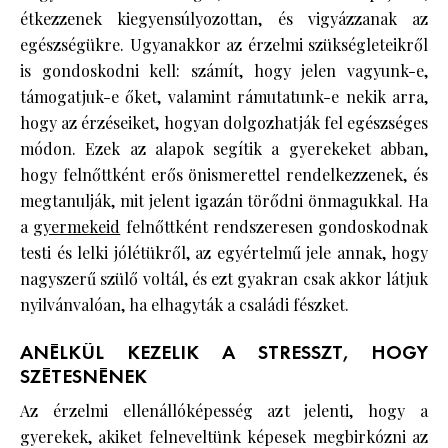
étkezzenek kiegyensúlyozottan, és vigyázzanak az
egészségükre. Ugyanakkor az érzelmi szükségleteikről
is gondoskodni kell: számít, hogy jelen vagyunk-e,
támogatjuk-e őket, valamint rámutatunk-e nekik arra,
hogy az érzéseiket, hogyan dolgozhatják fel egészséges
módon. Ezek az alapok segítik a gyerekeket abban,
hogy felnőttként erős önismerettel rendelkezzenek, és
megtanulják, mit jelent igazán törődni önmagukkal. Ha
a
gyermekeid
felnőttként rendszeresen gondoskodnak
testi és lelki jólétükről, az egyértelmű jele annak, hogy
nagyszerű szülő voltál, és ezt gyakran csak akkor látjuk
nyilvánvalóan, ha elhagyták a családi fészket.
ANÉLKÜL KEZELIK A STRESSZT, HOGY
SZÉTESNÉNEK
Az érzelmi ellenállóképesség azt jelenti, hogy a
gyerekek, akiket felneveltünk képesek megbirkózni az