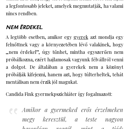
a legfontosabb jeleket, amelyek megmutatják, ha valami
nincs rendben.
NEM ÉRDEKEL.
A legtöbb esetben, amikor egy
gyerek
azt mondja egy
felnőttnek vagy a környezetében lévő valakinek, hogy
„nem érdekel”, úgy tűnhet, mintha egyszerűen nem
próbálkozna, ezért hajlamosak vagyunk félvállról venni
a dolgot. De általában a gyerekek nem a közönyt
próbálják kifejezni, hanem azt, hogy túlterheltek, tehát
mentálisan nem érzik jól magukat.
Candida Fink gyermekpszichiáter így fogalmazott:
Amikor a gyermeked erős érzelmeken
megy keresztül, a teste nagyon
hasonlóan reagál, mint a tiéd: