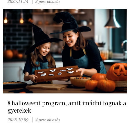
2025.11.14.
2 perc olvasás
8 halloweeni program, amit imádni fognak a
gyerekek
2025.10.09.
4 perc olvasás