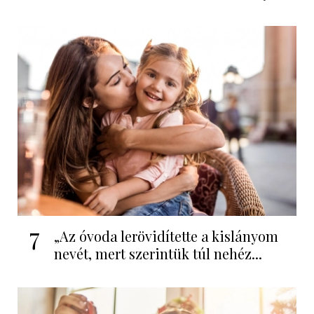
7
„Az óvoda lerövidítette a kislányom
nevét, mert szerintük túl nehéz...