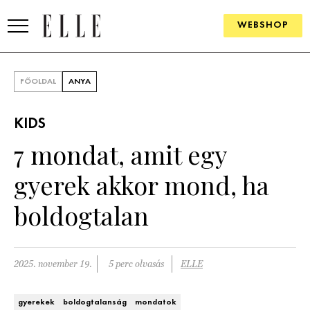
WEBSHOP
DIVAT
FŐOLDAL
ANYA
ELLE DIGITAL
KIDS
GOURMET AWARDS
7 mondat, amit egy
SZÉPSÉG
gyerek akkor mond, ha
KULTÚRA
boldogtalan
PSZICHÉ
2025. november 19.
5 perc olvasás
ELLE
ÉLETMÓD
PÁRKAPCSOLAT
gyerekek
boldogtalanság
mondatok