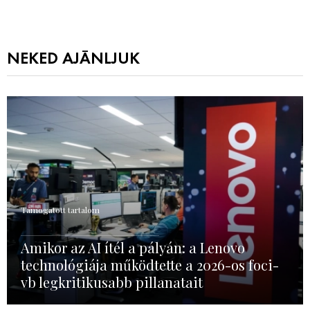
NEKED AJÁNLJUK
Támogatott tartalom
Amikor az AI ítél a pályán: a Lenovo
technológiája működtette a 2026-os foci-
vb legkritikusabb pillanatait