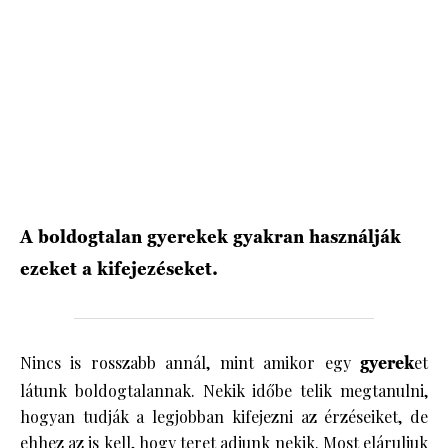
HÍRLEVÉL
A boldogtalan gyerekek gyakran használják
ezeket a kifejezéseket.
Nincs is rosszabb annál, mint amikor egy
gyerek
et
látunk boldogtalannak. Nekik időbe telik megtanulni,
hogyan tudják a legjobban kifejezni az érzéseiket, de
ehhez az is kell, hogy teret adjunk nekik. Most eláruljuk