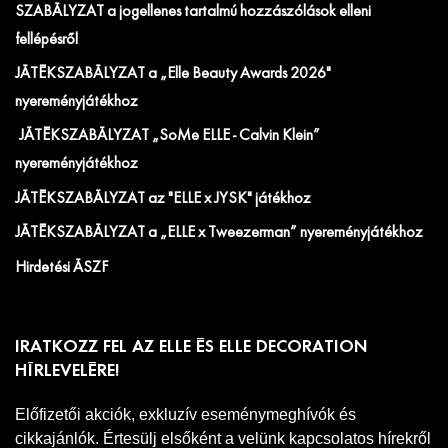
SZABÁLYZAT a jogellenes tartalmú hozzászólások elleni
fellépésről
JÁTÉKSZABÁLYZAT a „Elle Beauty Awards 2026"
nyereményjátékhoz
JÁTÉKSZABÁLYZAT „SoMe ELLE - Calvin Klein”
nyereményjátékhoz
JÁTÉKSZABÁLYZAT az "ELLE x JYSK" játékhoz
JÁTÉKSZABÁLYZAT a „ELLE x Tweezerman” nyereményjátékhoz
Hirdetési ÁSZF
IRATKOZZ FEL AZ ELLE ÉS ELLE DECORATION
HÍRLEVELÉRE!
Előfizetői akciók, exkluzív eseménymeghívók és
cikkajánlók. Értesülj elsőként a velünk kapcsolatos hírekről