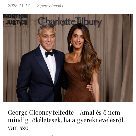
2025.11.17.
2 perc olvasás
George Clooney felfedte – Amal és ő nem
mindig tökéletesek, ha a gyereknevelésről
van szó