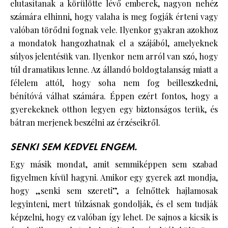
elutasítanak a körülötte lévő emberek, nagyon nehéz
számára elhinni, hogy valaha is meg fogják érteni vagy
valóban törődni fognak vele. Ilyenkor gyakran azokhoz
a mondatok hangozhatnak el a szájából, amelyeknek
súlyos jelentésük van. Ilyenkor nem arról van szó, hogy
túl dramatikus lenne. Az állandó boldogtalanság miatt a
félelem attól, hogy soha nem fog beilleszkedni,
bénítóvá válhat számára. Éppen ezért fontos, hogy a
gyerekeknek otthon legyen egy biztonságos terük, és
bátran merjenek beszélni az érzéseikről.
SENKI SEM KEDVEL ENGEM.
Egy másik mondat, amit semmiképpen sem szabad
figyelmen kívül hagyni. Amikor egy gyerek azt mondja,
hogy „senki sem szereti”, a felnőttek hajlamosak
legyinteni, mert túlzásnak gondolják, és el sem tudják
képzelni, hogy ez valóban így lehet. De sajnos a kicsik is