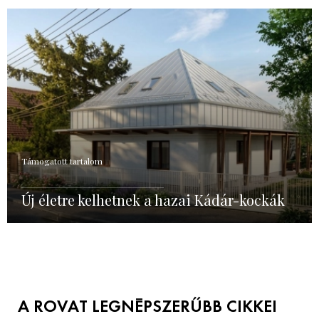
Támogatott tartalom
Új életre kelhetnek a hazai Kádár-kockák
A ROVAT LEGNÉPSZERŰBB CIKKEI