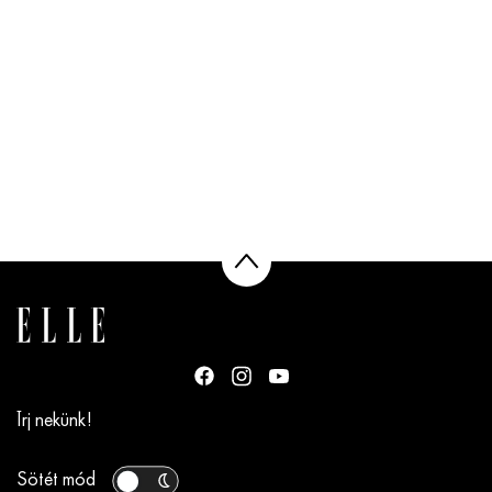
Írj nekünk!
Sötét mód