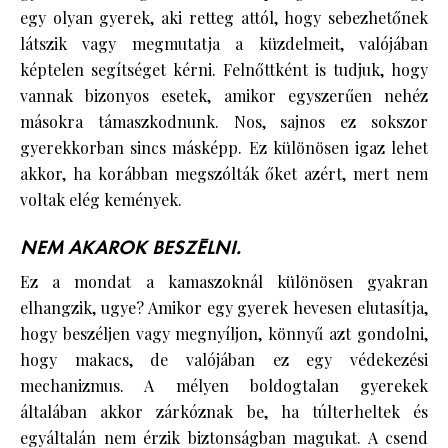
egy olyan gyerek, aki retteg attól, hogy sebezhetőnek
látszik vagy megmutatja a küzdelmeit, valójában
képtelen segítséget kérni. Felnőttként is tudjuk, hogy
vannak bizonyos esetek, amikor egyszerűen nehéz
másokra támaszkodnunk. Nos, sajnos ez sokszor
gyerekkorban sincs másképp. Ez különösen igaz lehet
akkor, ha korábban megszólták őket azért, mert nem
voltak elég kemények.
NEM AKAROK BESZÉLNI.
Ez a mondat a kamaszoknál különösen gyakran
elhangzik, ugye? Amikor egy gyerek hevesen elutasítja,
hogy beszéljen vagy megnyíljon, könnyű azt gondolni,
hogy makacs, de valójában ez egy védekezési
mechanizmus. A mélyen boldogtalan gyerekek
általában akkor zárkóznak be, ha túlterheltek és
egyáltalán nem érzik biztonságban magukat. A csend