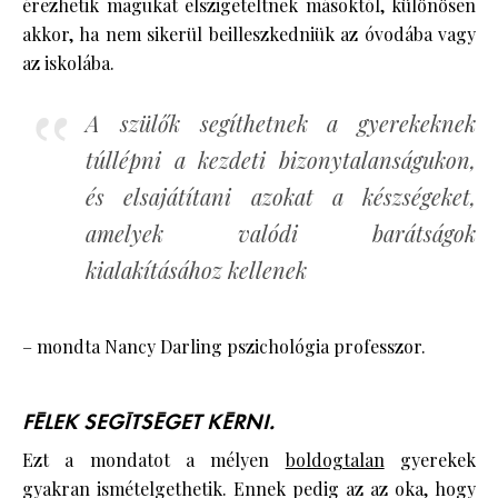
érezhetik magukat elszigeteltnek másoktól, különösen
akkor, ha nem sikerül beilleszkedniük az óvodába vagy
az iskolába.
A szülők segíthetnek a gyerekeknek
túllépni a kezdeti bizonytalanságukon,
és elsajátítani azokat a készségeket,
amelyek valódi barátságok
kialakításához kellenek
– mondta Nancy Darling pszichológia professzor.
FÉLEK SEGÍTSÉGET KÉRNI.
Ezt a mondatot a mélyen
boldogtalan
gyerekek
gyakran ismételgethetik. Ennek pedig az az oka, hogy