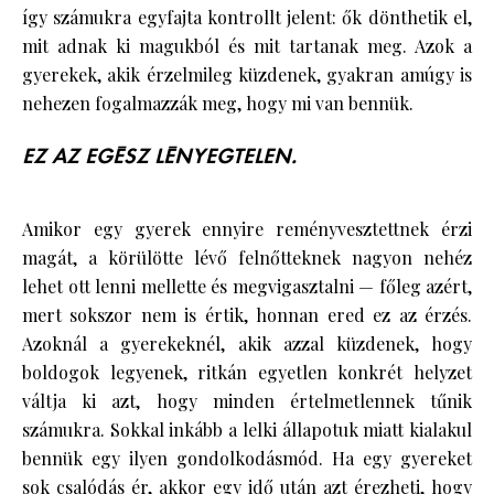
így számukra egyfajta kontrollt jelent: ők dönthetik el,
mit adnak ki magukból és mit tartanak meg. Azok a
gyerekek, akik érzelmileg küzdenek, gyakran amúgy is
nehezen fogalmazzák meg, hogy mi van bennük.
EZ AZ EGÉSZ LÉNYEGTELEN.
Amikor egy gyerek ennyire reményvesztettnek érzi
magát, a körülötte lévő felnőtteknek nagyon nehéz
lehet ott lenni mellette és megvigasztalni — főleg azért,
mert sokszor nem is értik, honnan ered ez az érzés.
Azoknál a gyerekeknél, akik azzal küzdenek, hogy
boldogok legyenek, ritkán egyetlen konkrét helyzet
váltja ki azt, hogy minden értelmetlennek tűnik
számukra. Sokkal inkább a lelki állapotuk miatt kialakul
bennük egy ilyen gondolkodásmód. Ha egy gyereket
sok csalódás ér, akkor egy idő után azt érezheti, hogy