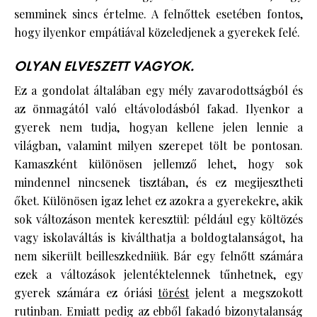
semminek sincs értelme. A felnőttek esetében fontos,
hogy ilyenkor empátiával közeledjenek a gyerekek felé.
OLYAN ELVESZETT VAGYOK.
Ez a gondolat általában egy mély zavarodottságból és
az önmagától való eltávolodásból fakad. Ilyenkor a
gyerek nem tudja, hogyan kellene jelen lennie a
világban, valamint milyen szerepet tölt be pontosan.
Kamaszként különösen jellemző lehet, hogy sok
mindennel nincsenek tisztában, és ez megijesztheti
őket. Különösen igaz lehet ez azokra a gyerekekre, akik
sok változáson mentek keresztül: például egy költözés
vagy iskolaváltás is kiválthatja a boldogtalanságot, ha
nem sikerült beilleszkedniük. Bár egy felnőtt számára
ezek a változások jelentéktelennek tűnhetnek, egy
gyerek számára ez óriási
törést
jelent a megszokott
rutinban. Emiatt pedig az ebből fakadó bizonytalanság