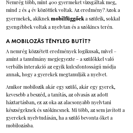
Nemrég több, mint 400 gyermeket vizsgáltak meg,
mind 2 és 4 év közöttiek voltak. Az eredmény? Azok a
gyermekek, akiknek
mobilfüggőek
a szüleik, sokkal
gyengébbek voltak a nyelvtan és a szókincs terén.
A MOBILOZÁS TÉNYLEG BUTÍT?
A nemrég közzétett eredmények logikusak, mivel –
amint a tanulmány megjegyezte – a szülőkkel való
verbális interakció az egyik kulcsfontosságú módja
annak, hogy a gyerekek megtanulják a nyelvet.
Amikor mobilozik akár egy szülő, akár egy gyerek,
kevesebb a beszéd, a tanítás, az olvasás az adott
háztartásban, ez az oka az alacsonyabb nyelvtani
készségeknek és szókincsnek. Mi több, az sem javított a
gyerekek nyelvtudásán, ha a szülő bevonta őket a
mobilozásba.