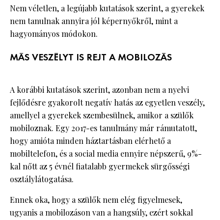
Nem véletlen, a legújabb kutatások szerint, a gyerekek
nem tanulnak annyira jól képernyőkről, mint a
hagyományos módokon.
MÁS VESZÉLYT IS REJT A MOBILOZÁS
A korábbi kutatások szerint, azonban nem a nyelvi
fejlődésre gyakorolt ​​negatív hatás az egyetlen veszély,
amellyel a gyerekek szembesülnek, amikor a szülők
mobiloznak. Egy 2017-es tanulmány már rámutatott,
hogy amióta minden háztartásban elérhető a
mobiltelefon, és a social media ennyire népszerű, 9%-
kal nőtt az 5 évnél fiatalabb gyermekek sürgősségi
osztálylátogatása.
Ennek oka, hogy a szülők nem elég figyelmesek,
ugyanis a mobilozáson van a hangsúly, ezért sokkal