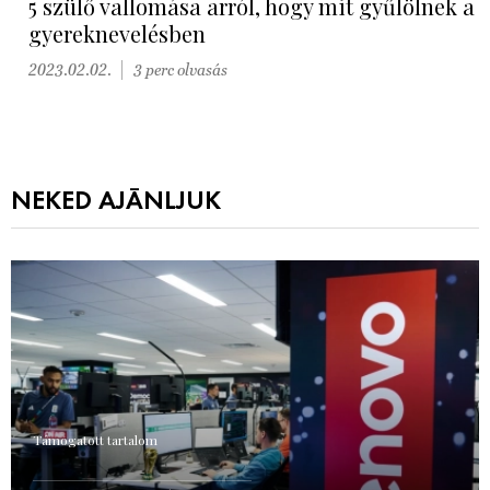
5 szülő vallomása arról, hogy mit gyűlölnek a
gyereknevelésben
2023.02.02.
3 perc olvasás
NEKED AJÁNLJUK
Támogatott tartalom