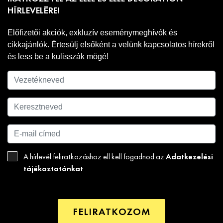
HÍRLEVELÉRE!
Előfizetői akciók, exkluzív eseménymeghívók és
cikkajánlók. Értesülj elsőként a velünk kapcsolatos hírekről
és less be a kulisszák mögé!
Adatkezelési
A hírlevél feliratkozáshoz ell kell fogadnod az
tájékoztatónkat
.
FELIRATKOZOM