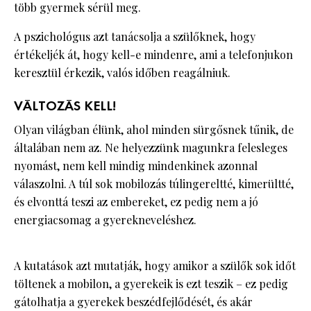
több gyermek sérül meg.
A pszichológus azt tanácsolja a szülőknek, hogy
értékeljék át, hogy kell-e mindenre, ami a telefonjukon
keresztül érkezik, valós időben reagálniuk.
VÁLTOZÁS KELL!
Olyan világban élünk, ahol minden sürgősnek tűnik, de
általában nem az. Ne helyezzünk magunkra felesleges
nyomást, nem kell mindig mindenkinek azonnal
válaszolni. A túl sok mobilozás túlingereltté, kimerültté,
és elvonttá teszi az embereket, ez pedig nem a jó
energiacsomag a gyerekneveléshez.
A kutatások azt mutatják, hogy amikor a szülők sok időt
töltenek a mobilon, a gyerekeik is ezt teszik – ez pedig
gátolhatja a gyerekek beszédfejlődését, és akár