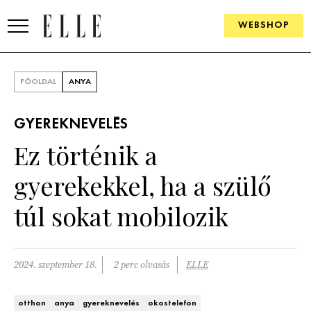
WEBSHOP
DIVAT
FŐOLDAL
ANYA
ELLE DIGITAL
GYEREKNEVELÉS
GOURMET AWARDS
Ez történik a
SZÉPSÉG
gyerekekkel, ha a szülő
KULTÚRA
túl sokat mobilozik
PSZICHÉ
2024. szeptember 18.
2 perc olvasás
ELLE
ÉLETMÓD
PÁRKAPCSOLAT
otthon
anya
gyereknevelés
okostelefon