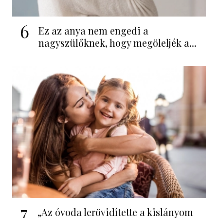
6
Ez az anya nem engedi a
nagyszülőknek, hogy megöleljék a...
7
„Az óvoda lerövidítette a kislányom