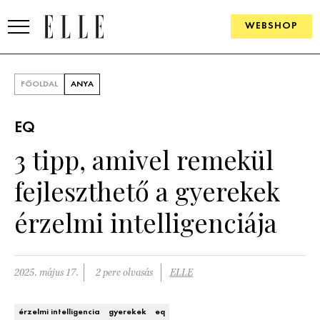
WEBSHOP
DIVAT
FŐOLDAL
ANYA
ELLE DIGITAL
EQ
GOURMET AWARDS
3 tipp, amivel remekül
SZÉPSÉG
fejleszthető a gyerekek
KULTÚRA
érzelmi intelligenciája
PSZICHÉ
2025. május 17.
2 perc olvasás
ELLE
ÉLETMÓD
PÁRKAPCSOLAT
érzelmi intelligencia
gyerekek
eq