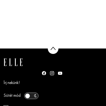
Írj nekünk!
Sötét mód