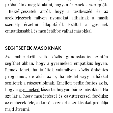
próbáljátok meg kitalálni, hogyan éreznek a szereplők.
Beszélgessetek arról, hogy a testbeszéd és az
arckifejezések milyen nyomokat adhatnak a másik
személy érzelmi állapotáról. Ezáltal a gyermek
empatikusabbá és megértőbbé válhat másokkal.
SEGÍTSETEK MÁSOKNAK
Az emberekről való közös gondoskodás szintén
segíthet abban, hogy a gyermeked empatikus legyen.
Remek lehet, ha találtok valamilyen közös önkéntes
programot, de akár az is, ha étellel vagy ruhákkal
segítetek a rászorulóknak. Emellett pedig fontos az is,
hogy a
gyermeked
lássa te, hogyan bánsz másokkal. Ha
azt látja, hogy megértéssel és együttérzéssel fordulsz
az emberek felé, akkor ő is ezeket a szokásokat próbálja
majd átvenni.