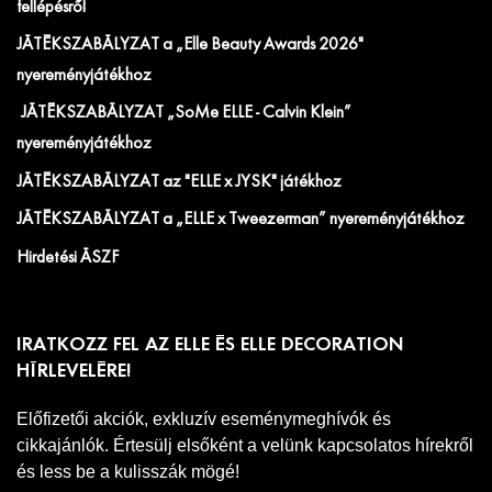
fellépésről
JÁTÉKSZABÁLYZAT a „Elle Beauty Awards 2026"
nyereményjátékhoz
JÁTÉKSZABÁLYZAT „SoMe ELLE - Calvin Klein”
nyereményjátékhoz
JÁTÉKSZABÁLYZAT az "ELLE x JYSK" játékhoz
JÁTÉKSZABÁLYZAT a „ELLE x Tweezerman” nyereményjátékhoz
Hirdetési ÁSZF
IRATKOZZ FEL AZ ELLE ÉS ELLE DECORATION
HÍRLEVELÉRE!
Előfizetői akciók, exkluzív eseménymeghívók és
cikkajánlók. Értesülj elsőként a velünk kapcsolatos hírekről
és less be a kulisszák mögé!