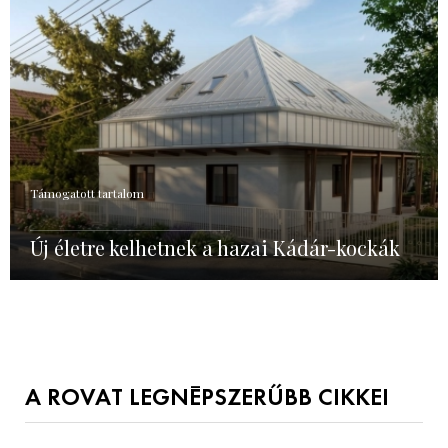
Támogatott tartalom
Új életre kelhetnek a hazai Kádár-kockák
A ROVAT LEGNÉPSZERŰBB CIKKEI