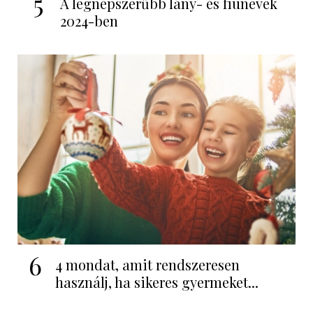
5
A legnépszerűbb lány- és fiúnevek
2024-ben
6
4 mondat, amit rendszeresen
használj, ha sikeres gyermeket...