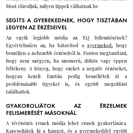
Most eláruljuk, milyen tippek válhatnak be.
SEGÍTS A GYEREKEDNEK, HOGY TISZTÁBAN
LEGYEN AZ ÉRZÉSEIVEL
Az egyik legjobb módja az EQ fejlesztésének?
Egyértelműen az, ha bátorítod a
gyermeked
, hogy
beszéljen a nehezebb érzéseiről is. Fontos megtanítani,
hogy nem szégyen, ha szomorú, dühös vagy éppen
féltékeny. A lényeg, hogy ezeket a negatív érzéseket,
hogyan kezeli. Ezután pedig beszéljétek át a
problémásabb ügyeket is, és együtt megoldást
találhattok.
GYAKOROLJÁTOK AZ ÉRZELMEK
FELISMERÉSÉT MÁSOKNÁL
A tévénézés remek módja lehet ennek gyakorlására.
Kapcsoljátok ki a hangot, és a gyermekeddel együtt