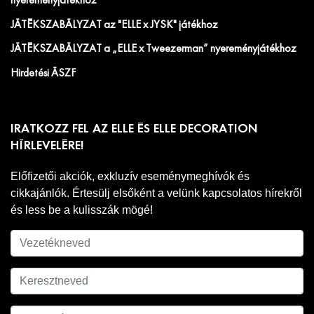
nyereményjátékhoz
JÁTÉKSZABÁLYZAT az "ELLE x JYSK" játékhoz
JÁTÉKSZABÁLYZAT a „ELLE x Tweezerman” nyereményjátékhoz
Hirdetési ÁSZF
IRATKOZZ FEL AZ ELLE ÉS ELLE DECORATION
HÍRLEVELÉRE!
Előfizetői akciók, exkluzív eseménymeghívók és
cikkajánlók. Értesülj elsőként a velünk kapcsolatos hírekről
és less be a kulisszák mögé!