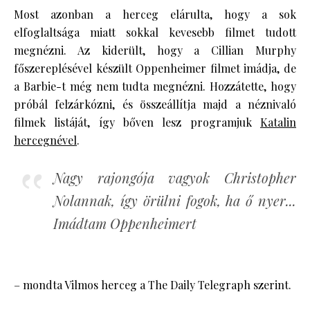
Most azonban a herceg elárulta, hogy a sok
elfoglaltsága miatt sokkal kevesebb filmet tudott
megnézni. Az kiderült, hogy a Cillian Murphy
főszereplésével készült Oppenheimer filmet imádja, de
a Barbie-t még nem tudta megnézni. Hozzátette, hogy
próbál felzárkózni, és összeállítja majd a néznivaló
filmek listáját, így bőven lesz programjuk
Katalin
hercegnével
.
Nagy rajongója vagyok Christopher
Nolannak, így örülni fogok, ha ő nyer...
Imádtam Oppenheimert
– mondta Vilmos herceg a The Daily Telegraph szerint.