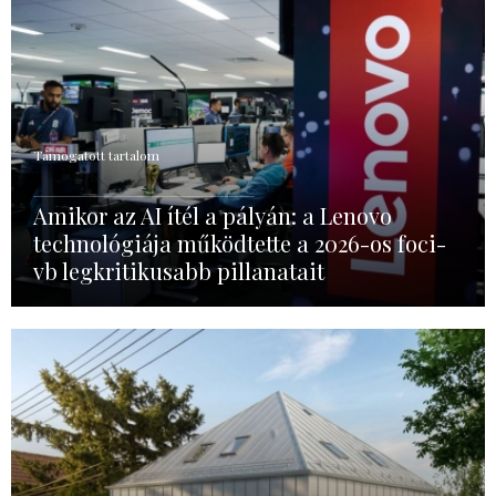
Támogatott tartalom
Amikor az AI ítél a pályán: a Lenovo
technológiája működtette a 2026-os foci-
vb legkritikusabb pillanatait