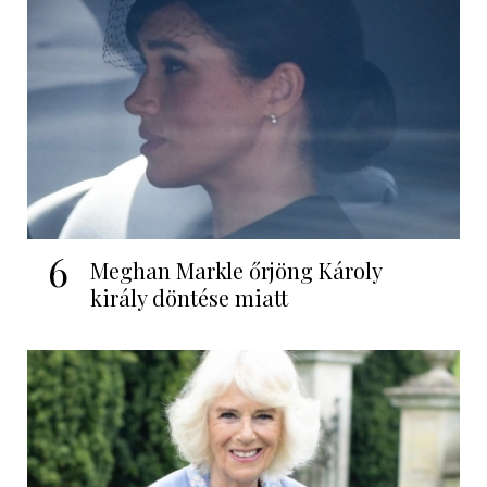
6
Meghan Markle őrjöng Károly
király döntése miatt