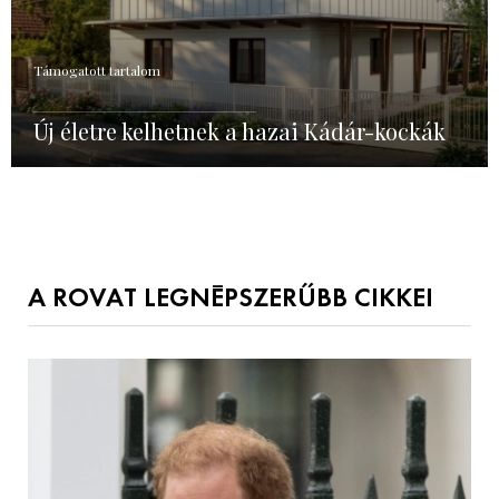
Támogatott tartalom
Új életre kelhetnek a hazai Kádár-kockák
A ROVAT LEGNÉPSZERŰBB CIKKEI