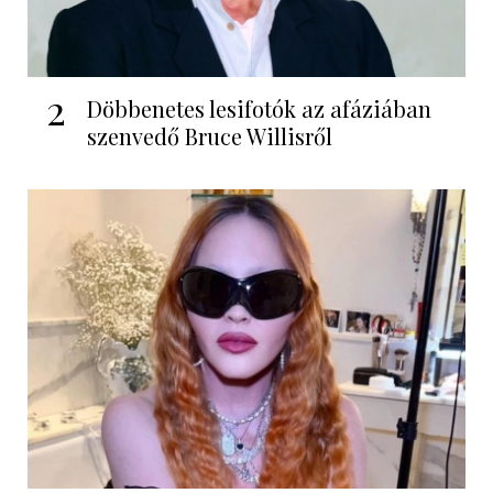
2
Döbbenetes lesifotók az afáziában
szenvedő Bruce Willisről