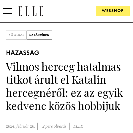
WEBSHOP
DIVAT
FŐOLDAL
SZTÁRHÍREK
ELLE DIGITAL
HÁZASSÁG
GOURMET AWARDS
Vilmos herceg hatalmas
SZÉPSÉG
titkot árult el Katalin
KULTÚRA
hercegnéről: ez az egyik
PSZICHÉ
kedvenc közös hobbijuk
ÉLETMÓD
2024. február 20.
2 perc olvasás
ELLE
PÁRKAPCSOLAT