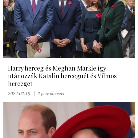
Harry herceg és Meghan Markle így
utánozzák Katalin hercegnét és Vilmos
herceget
2024.02.19.
2 perc olvasás