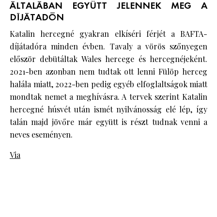
ÁLTALÁBAN EGYÜTT JELENNEK MEG A
DÍJÁTADÓN
Katalin hercegné gyakran elkíséri férjét a BAFTA-
díjátadóra minden évben. Tavaly a vörös szőnyegen
először debütáltak Wales hercege és hercegnéjeként.
2021-ben azonban nem tudtak ott lenni Fülöp herceg
halála miatt, 2022-ben pedig egyéb elfoglaltságok miatt
mondtak nemet a meghívásra. A tervek szerint Katalin
hercegné húsvét után ismét nyilvánosság elé lép, így
talán majd jövőre már együtt is részt tudnak venni a
neves eseményen.
Via