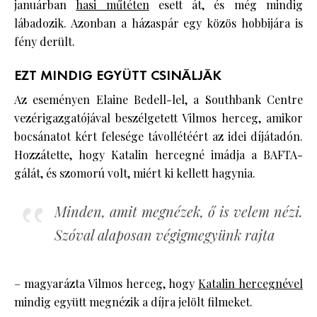
januárban
hasi műtéten
esett át, és még mindig
lábadozik. Azonban a házaspár egy közös hobbijára is
fény derült.
EZT MINDIG EGYÜTT CSINÁLJÁK
Az eseményen Elaine Bedell-lel, a Southbank Centre
vezérigazgatójával beszélgetett Vilmos herceg, amikor
bocsánatot kért felesége távollétéért az idei díjátadón.
Hozzátette, hogy Katalin hercegné imádja a BAFTA-
gálát, és szomorú volt, miért ki kellett hagynia.
Minden, amit megnézek, ő is velem nézi.
Szóval alaposan végigmegyünk rajta
– magyarázta Vilmos herceg, hogy
Katalin hercegnével
mindig együtt megnézik a díjra jelölt filmeket.