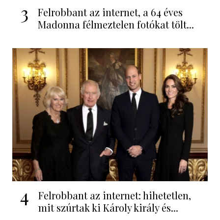
3
Felrobbant az internet, a 64 éves
Madonna félmeztelen fotókat tölt...
4
Felrobbant az internet: hihetetlen,
mit szúrtak ki Károly király és...