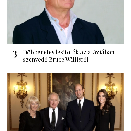
3
Döbbenetes lesifotók az afáziában
szenvedő Bruce Willisről