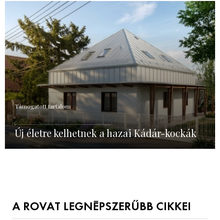
Támogatott tartalom
Új életre kelhetnek a hazai Kádár-kockák
A ROVAT LEGNÉPSZERŰBB CIKKEI