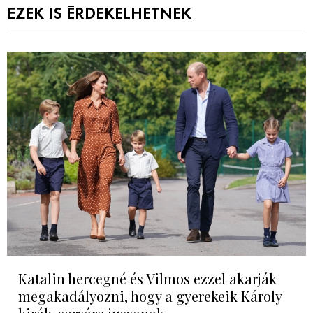
EZEK IS ÉRDEKELHETNEK
Katalin hercegné és Vilmos ezzel akarják
megakadályozni, hogy a gyerekeik Károly