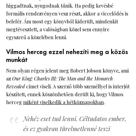
higgadtnak, nyugodnak tűnik. Ha pedig kevésbé
formális rendezvényen vesz részt, akkor a viccelődés is
belefér. Ám most egy könyvből kiderült, mindenkit
megtévesztett, a valóságban közel sem ennyire
egyszerű a közelében lenni.
Vilmos herceg ezzel nehezíti meg a közös
munkát
Nem olyan régen jelent meg Robert Jobson könyve, ami
az
Our King: Charles III: The Man and the Monarch
Revealed
címet viseli. A szerző több személlyel is interjút
készített, ennek köszönhetően derült ki, hogy Vilmos
herceg
miként viselkedik a hétköznapokban
.
Nehéz eset tud lenni. Céltudatos ember,
és ez gyakran türelmetlenné teszi