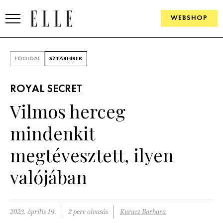
WEBSHOP
DIVAT
FŐOLDAL
SZTÁRHÍREK
ELLE DIGITAL
ROYAL SECRET
GOURMET AWARDS
Vilmos herceg
SZÉPSÉG
mindenkit
KULTÚRA
megtévesztett, ilyen
PSZICHÉ
valójában
ÉLETMÓD
2023. április 19.
2 perc olvasás
Kurucz Barbara
PÁRKAPCSOLAT