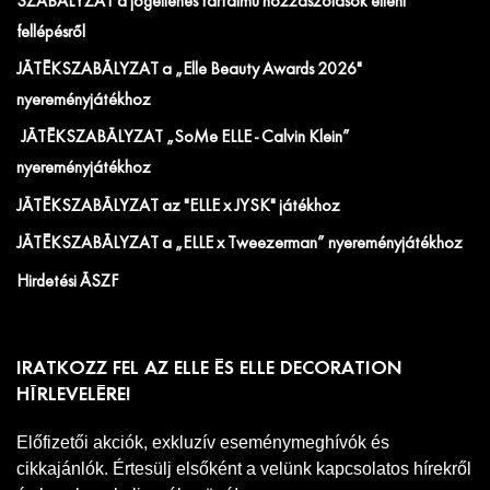
SZABÁLYZAT a jogellenes tartalmú hozzászólások elleni
fellépésről
JÁTÉKSZABÁLYZAT a „Elle Beauty Awards 2026"
nyereményjátékhoz
JÁTÉKSZABÁLYZAT „SoMe ELLE - Calvin Klein”
nyereményjátékhoz
JÁTÉKSZABÁLYZAT az "ELLE x JYSK" játékhoz
JÁTÉKSZABÁLYZAT a „ELLE x Tweezerman” nyereményjátékhoz
Hirdetési ÁSZF
IRATKOZZ FEL AZ ELLE ÉS ELLE DECORATION
HÍRLEVELÉRE!
Előfizetői akciók, exkluzív eseménymeghívók és
cikkajánlók. Értesülj elsőként a velünk kapcsolatos hírekről