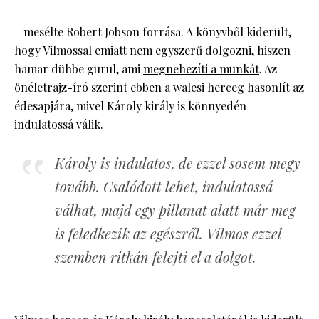
– mesélte Robert Jobson forrása. A könyvből kiderült,
hogy Vilmossal emiatt nem egyszerű dolgozni, hiszen
hamar dühbe gurul, ami
megnehezíti a munkát
. Az
önéletrajz-író szerint ebben a walesi herceg hasonlít az
édesapjára, mivel Károly király is könnyedén
indulatossá válik.
Károly is indulatos, de ezzel sosem megy
tovább. Csalódott lehet, indulatossá
válhat, majd egy pillanat alatt már meg
is feledkezik az egészről. Vilmos ezzel
szemben ritkán felejti el a dolgot.