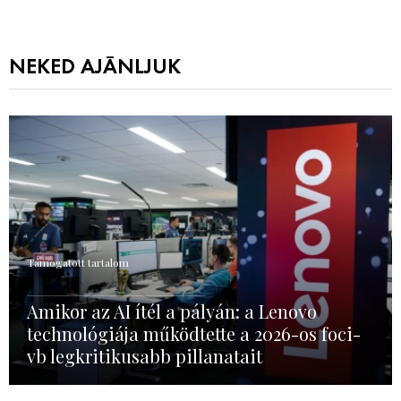
NEKED AJÁNLJUK
Támogatott tartalom
Amikor az AI ítél a pályán: a Lenovo
technológiája működtette a 2026-os foci-
vb legkritikusabb pillanatait