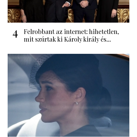
4
Felrobbant az internet: hihetetlen,
mit szúrtak ki Károly király és...