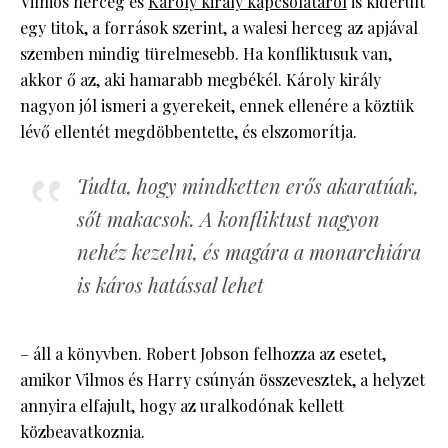
Vilmos herceg és
Károly király kapcsolatáról
is kiderült
egy titok, a források szerint, a walesi herceg az apjával
szemben mindig türelmesebb. Ha konfliktusuk van,
akkor ő az, aki hamarabb megbékél. Károly király
nagyon jól ismeri a gyerekeit, ennek ellenére a köztük
lévő ellentét megdöbbentette, és elszomorítja.
Tudta, hogy mindketten erős akaratúak,
sőt makacsok. A konfliktust nagyon
nehéz kezelni, és magára a monarchiára
is káros hatással lehet
– áll a könyvben. Robert Jobson felhozza az esetet,
amikor Vilmos és Harry csúnyán összevesztek, a helyzet
annyira elfajult, hogy az uralkodónak kellett
közbeavatkoznia.