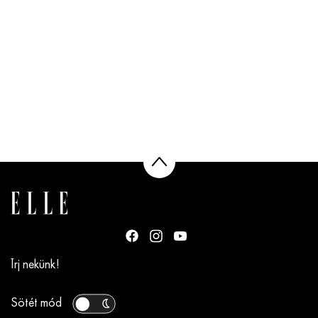
Írj nekünk!
Sötét mód