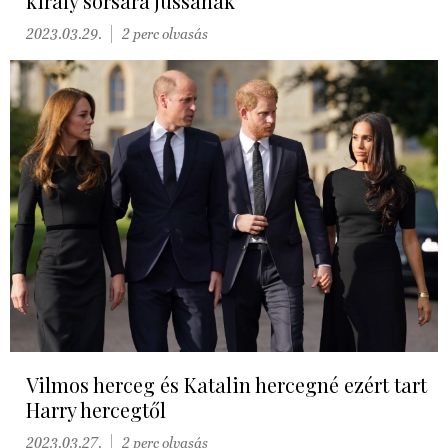
király sorsára jussanak
2023.03.29.
2 perc olvasás
Vilmos herceg és Katalin hercegné ezért tart
Harry hercegtől
2023.03.27.
2 perc olvasás