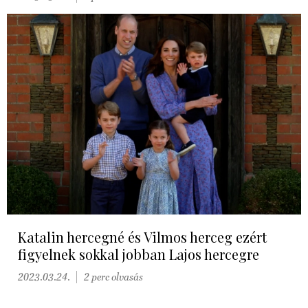
Katalin hercegné és Vilmos herceg ezért
figyelnek sokkal jobban Lajos hercegre
2023.03.24.
2 perc olvasás