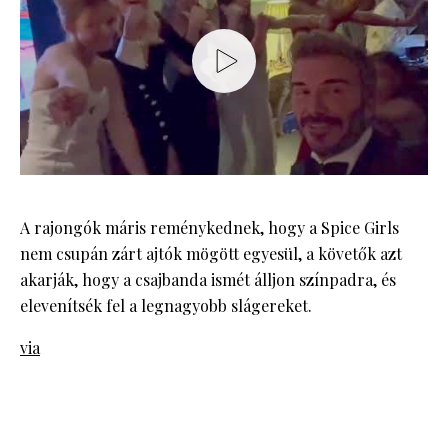
A rajongók máris reménykednek, hogy a Spice Girls
nem csupán zárt ajtók mögött egyesül, a követők azt
akarják, hogy a csajbanda ismét álljon színpadra, és
elevenítsék fel a legnagyobb slágereket.
via