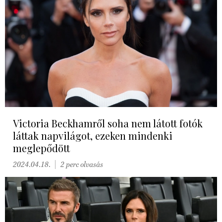
Victoria Beckhamről soha nem látott fotók
láttak napvilágot, ezeken mindenki
meglepődött
2024.04.18.
2 perc olvasás