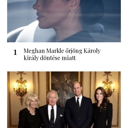
1
Meghan Markle őrjöng Károly
király döntése miatt