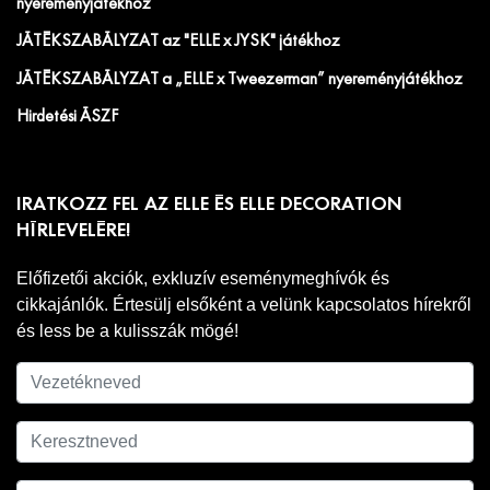
nyereményjátékhoz
JÁTÉKSZABÁLYZAT az "ELLE x JYSK" játékhoz
JÁTÉKSZABÁLYZAT a „ELLE x Tweezerman” nyereményjátékhoz
Hirdetési ÁSZF
IRATKOZZ FEL AZ ELLE ÉS ELLE DECORATION
HÍRLEVELÉRE!
Előfizetői akciók, exkluzív eseménymeghívók és
cikkajánlók. Értesülj elsőként a velünk kapcsolatos hírekről
és less be a kulisszák mögé!