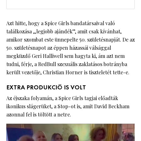
Azt hitte, hogy a Spice Girls bandatársaival való
találkozása „legjobb ajándék”, amit csak kívánhat,
amikor szombat este ünnepelte 50. születésnapját. De az
50. születésnapot az éppen házassái válsággal
megküzdő Geri Halliwell sem hagyta ki, ám azt nem
tudni, férje, a RedBull szexuális zaklatásos botrányba
került vezetője, Christian Horner is tiszteletét tette-e.
EXTRA PRODUKCIÓ IS VOLT
Az éjszaka folyamán, a Spice Girls tagjai előadták
ikonikus slágerüket, a Stop-ot is, amit David Beckham
azonnal fel is töltött a netre.