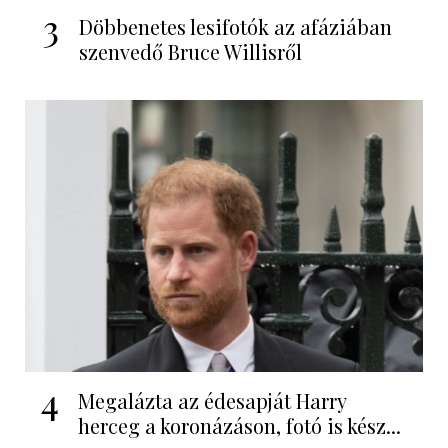
3
Döbbenetes lesifotók az afáziában
szenvedő Bruce Willisről
4
Megalázta az édesapját Harry
herceg a koronázáson, fotó is kész...