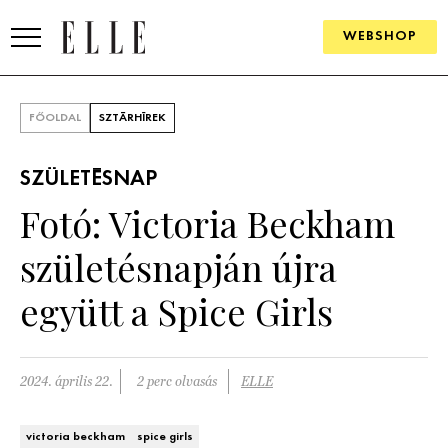
WEBSHOP
DIVAT
FŐOLDAL
SZTÁRHÍREK
ELLE DIGITAL
SZÜLETÉSNAP
GOURMET AWARDS
Fotó: Victoria Beckham
SZÉPSÉG
születésnapján újra
KULTÚRA
együtt a Spice Girls
PSZICHÉ
2024. április 22.
2 perc olvasás
ELLE
ÉLETMÓD
PÁRKAPCSOLAT
victoria beckham
spice girls