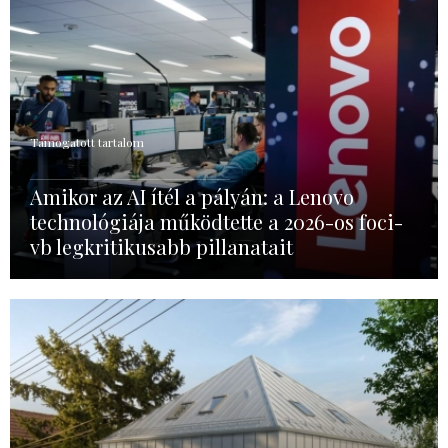
Támogatott tartalom
Amikor az AI ítél a pályán: a Lenovo
technológiája működtette a 2026-os foci-
vb legkritikusabb pillanatait