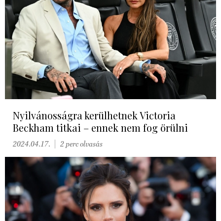
Nyilvánosságra kerülhetnek Victoria
Beckham titkai – ennek nem fog örülni
2024.04.17.
2 perc olvasás