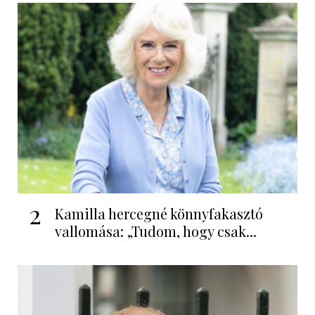
2
Kamilla hercegné könnyfakasztó
vallomása: „Tudom, hogy csak...