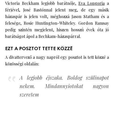
Victoria Beckham legjobb barátnője,
Eva Longoria
a
férjével, José Bastónnal jelent meg, de egy másik
házaspár is jelen volt, méghozzá Jason Statham és a
felesége, Rosie Huntington-Whiteley. Gordon Ramsay
pedig szintén megjelent, hiszen hosszú évek óta jó
barátságot ápol a Bechkam-házaspárral.
EZT A POSZTOT TETTE KÖZZÉ
A divattervező a nagy napról egy posztot is tett közzé a
közösségi oldalán:
A legjobb éjszaka. Boldog szülinapot
nekem. Mindannyiotokat nagyon
szeretem