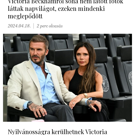
Victoria Beckhamről soha nem látott fotók
láttak napvilágot, ezeken mindenki
meglepődött
2024.04.18.
2 perc olvasás
Nyilvánosságra kerülhetnek Victoria