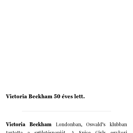
HÍRLEVÉL
Victoria Beckham 50 éves lett.
Victoria Beckham
Londonban, Oswald’s klubban
tartotta a születésnapját. A Spice Girls egykori