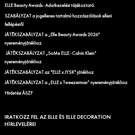
ELLE Beauty Awards - Adatkezelési tájékoztató.
SZABÁLYZAT a jogellenes tartalmú hozzászólások elleni
fellépésről
JÁTÉKSZABÁLYZAT a „Elle Beauty Awards 2026"
nyereményjátékhoz
JÁTÉKSZABÁLYZAT „SoMe ELLE - Calvin Klein”
nyereményjátékhoz
JÁTÉKSZABÁLYZAT az "ELLE x JYSK" játékhoz
JÁTÉKSZABÁLYZAT a „ELLE x Tweezerman” nyereményjátékhoz
Hirdetési ÁSZF
IRATKOZZ FEL AZ ELLE ÉS ELLE DECORATION
HÍRLEVELÉRE!