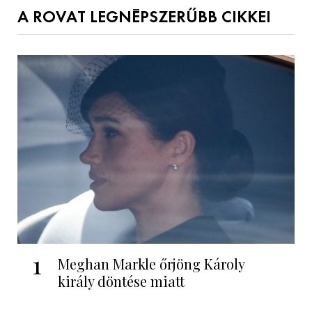
A ROVAT LEGNÉPSZERŰBB CIKKEI
1
Meghan Markle őrjöng Károly
király döntése miatt