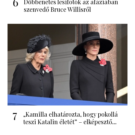
6
Döbbenetes lesifotók az afáziában
szenvedő Bruce Willisről
7
„Kamilla elhatározta, hogy pokollá
teszi Katalin életét” – elképesztő...