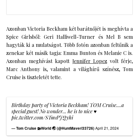
Azonban Victoria Beckham két barátnőjét is meghívta a
Spice Girlsből: Geri Halliwell-Turner és Mel B sem
hagyták ki a mulatságot. Több fotón azonban feltűnik a
zenekar két másik tagja: Emma Bunton és Melanie C is.
Azonban meghívást kapott
Jennifer Lopez
volt férje,
Marc Anthony is, valamint a világhírű színész, Tom
Cruise is tiszteletét tette.
Birthday party of Victoria Beckham! TOM Cruise....a
special guest! No wonder... he is to nice ♥️
pic.twitter.com/STm1PJQyhi
— Tom Cruise 🚁World 🌏 (@HuntMaveri33726)
April 21, 2024