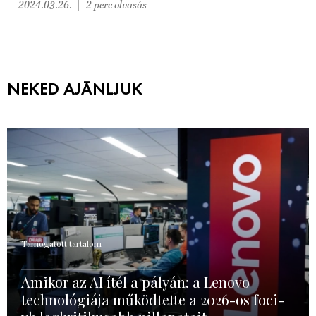
2024.03.26.
2 perc olvasás
NEKED AJÁNLJUK
Támogatott tartalom
Amikor az AI ítél a pályán: a Lenovo
technológiája működtette a 2026-os foci-