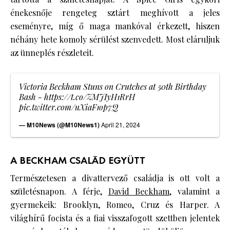
énekesnője rengeteg sztárt meghívott a jeles
eseményre, míg ő maga mankóval érkezett, hiszen
néhány hete komoly sérülést szenvedett. Most eláruljuk
az ünneplés részleteit.
Victoria Beckham Stuns on Crutches at 50th Birthday
Bash -
https://t.co/ZMJIyH1RrH
pic.twitter.com/uXiaF1op7Q
— M10News (@M10News1)
April 21, 2024
A BECKHAM CSALÁD EGYÜTT
Természetesen a divattervező családja is ott volt a
születésnapon. A férje,
David Beckham
, valamint a
gyermekeik: Brooklyn, Romeo, Cruz és Harper. A
világhírű focista és a fiai visszafogott szettben jelentek