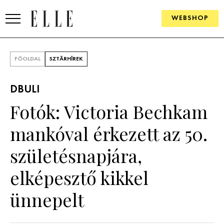
WEBSHOP
DIVAT
FŐOLDAL
SZTÁRHÍREK
ELLE DIGITAL
DBULI
GOURMET AWARDS
Fotók: Victoria Bechkam
SZÉPSÉG
mankóval érkezett az 50.
KULTÚRA
születésnapjára,
PSZICHÉ
elképesztő kikkel
ünnepelt
ÉLETMÓD
PÁRKAPCSOLAT