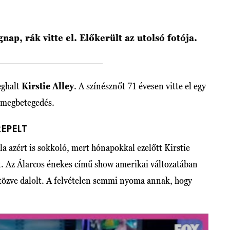
gnap, rák vitte el. Előkerült az utolsó fotója.
eghalt
Kirstie Alley
. A színésznőt 71 évesen vitte el egy
 megbetegedés.
REPELT
la azért is sokkoló, mert hónapokkal ezelőtt Kirstie
t. Az Álarcos énekes című show amerikai változatában
ltözve dalolt. A felvételen semmi nyoma annak, hogy