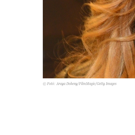
© Fotó: Araya Doheny/FilmMagic/Getty Images