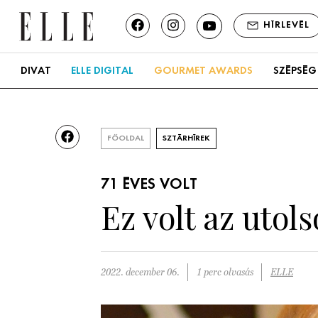
HÍRLEVÉL
DIVAT
ELLE DIGITAL
GOURMET AWARDS
SZÉPSÉG
FŐOLDAL
SZTÁRHÍREK
71 ÉVES VOLT
Ez volt az utols
2022. december 06.
1 perc olvasás
ELLE