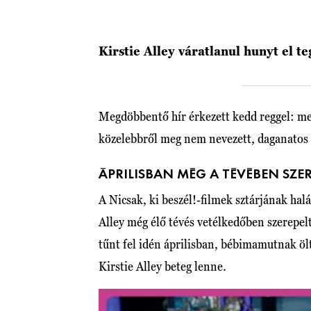
Kirstie Alley váratlanul hunyt el te
Megdöbbentő hír érkezett kedd reggel: m
közelebbről meg nem nevezett, daganatos
ÁPRILISBAN MÉG A TÉVÉBEN SZE
A Nicsak, ki beszél!-filmek sztárjának halá
Alley még élő tévés vetélkedőben szerepel
tűnt fel idén áprilisban, bébimamutnak ö
Kirstie Alley beteg lenne.