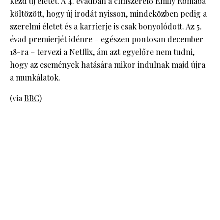
kezd új életet. A 4. évadban a címszerelő Emily Rómába
költözött, hogy új irodát nyisson, mindeközben pedig a
szerelmi életet és a karrierje is csak bonyolódott. Az 5.
évad premierjét idénre – egészen pontosan december
18-ra – tervezi a Netflix, ám azt egyelőre nem tudni,
hogy az események hatására mikor indulnak majd újra
a munkálatok.
(via
BBC
)