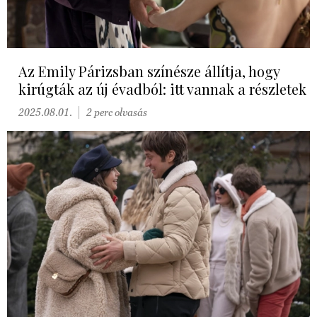
Az Emily Párizsban színésze állítja, hogy
kirúgták az új évadból: itt vannak a részletek
2025.08.01.
2 perc olvasás