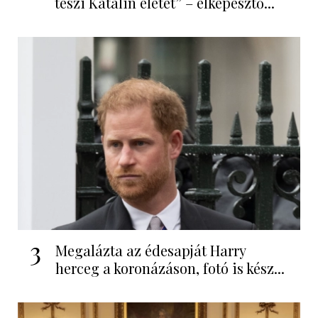
teszi Katalin életét” – elképesztő...
3
Megalázta az édesapját Harry
herceg a koronázáson, fotó is kész...