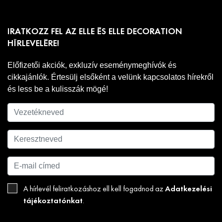
IRATKOZZ FEL AZ ELLE ÉS ELLE DECORATION
HÍRLEVELÉRE!
Előfizetői akciók, exkluzív eseménymeghívók és
cikkajánlók. Értesülj elsőként a velünk kapcsolatos hírekről
és less be a kulisszák mögé!
Adatkezelési
A hírlevél feliratkozáshoz ell kell fogadnod az
tájékoztatónkat
.