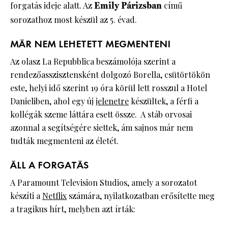
forgatás ideje alatt. Az
Emily Párizsban
című
sorozathoz most készül az 5. évad.
MÁR NEM LEHETETT MEGMENTENI
Az olasz La Repubblica beszámolója szerint a
rendezőasszisztensként dolgozó Borella, csütörtökön
este, helyi idő szerint 19 óra körül lett rosszul a Hotel
Danieliben, ahol egy új
jelenetre
készültek, a férfi a
kollégák szeme láttára esett össze. A stáb orvosai
azonnal a segítségére siettek, ám sajnos már nem
tudták megmenteni az életét.
ÁLL A FORGATÁS
A Paramount Television Studios, amely a sorozatot
készíti a
Netflix
számára, nyilatkozatban erősítette meg
a tragikus hírt, melyben azt írták: