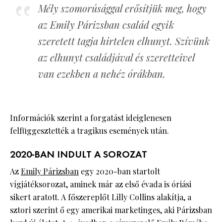
Mély szomorúsággal erősítjük meg, hogy
az Emily Párizsban család egyik
szeretett tagja hirtelen elhunyt. Szívünk
az elhunyt családjával és szeretteivel
van ezekben a nehéz órákban.
Információk szerint a forgatást ideiglenesen
felfüggesztették a tragikus események után.
2020-BAN INDULT A SOROZAT
Az
Emily Párizsban
egy 2020-ban startolt
vígjátéksorozat, aminek már az első évada is óriási
sikert aratott. A főszereplőt Lilly Collins alakítja, a
sztori szerint ő egy amerikai marketinges, aki Párizsban