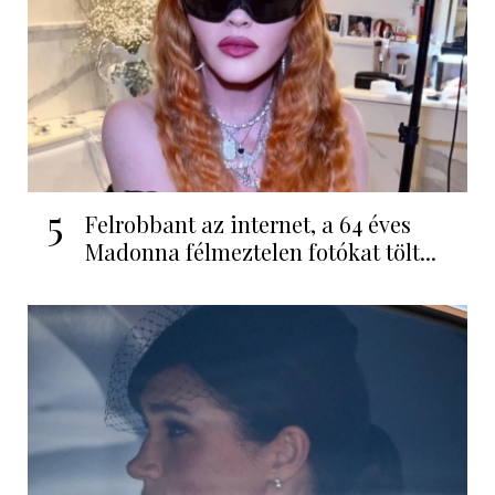
5
Felrobbant az internet, a 64 éves
Madonna félmeztelen fotókat tölt...