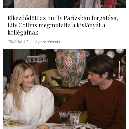
Elkezdődött az Emily Párizsban forgatása,
Lily Collins megmutatta a kislányát a
kollégáinak
2025.05.11.
2 perc olvasás