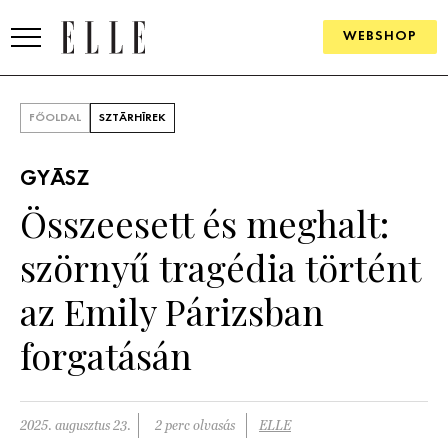
WEBSHOP
DIVAT
FŐOLDAL
SZTÁRHÍREK
ELLE DIGITAL
GYÁSZ
GOURMET AWARDS
Összeesett és meghalt:
SZÉPSÉG
szörnyű tragédia történt
KULTÚRA
az Emily Párizsban
PSZICHÉ
forgatásán
ÉLETMÓD
2025. augusztus 23.
2 perc olvasás
ELLE
PÁRKAPCSOLAT