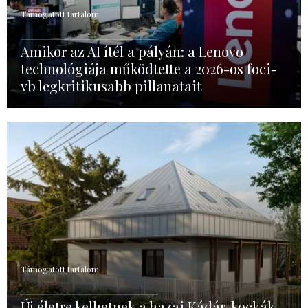
Támogatott tartalom
Amikor az AI ítél a pályán: a Lenovo
technológiája működtette a 2026-os foci-
vb legkritikusabb pillanatait
Támogatott tartalom
Új életre kelhetnek a hazai Kádár-kockák