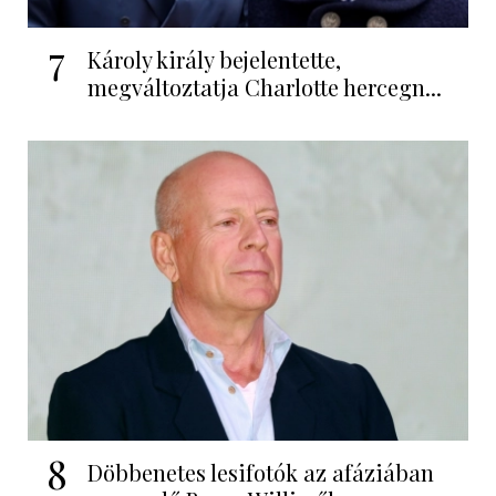
7
Károly király bejelentette,
megváltoztatja Charlotte hercegn...
8
Döbbenetes lesifotók az afáziában