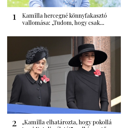
1
Kamilla hercegné könnyfakasztó
vallomása: „Tudom, hogy csak...
2
„Kamilla elhatározta, hogy pokollá