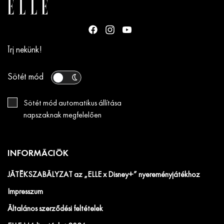
Írj nekünk!
Sötét mód
Sötét mód automatikus állítása
napszaknak megfelelően
INFORMÁCIÓK
JÁTÉKSZABÁLYZAT az „ELLE x Disney+” nyereményjátékhoz
Impresszum
Általános szerződési feltételek