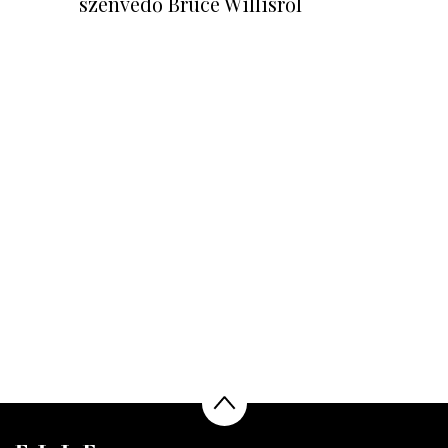
szenvedő Bruce Willisről