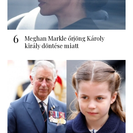
6
Meghan Markle őrjöng Károly
király döntése miatt