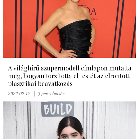
A világhírű szupermodell címlapon mutatta
meg, hogyan torzította el testét az elrontott
plasztikai beavatkozás
2022.02.17.
3 perc olvasás