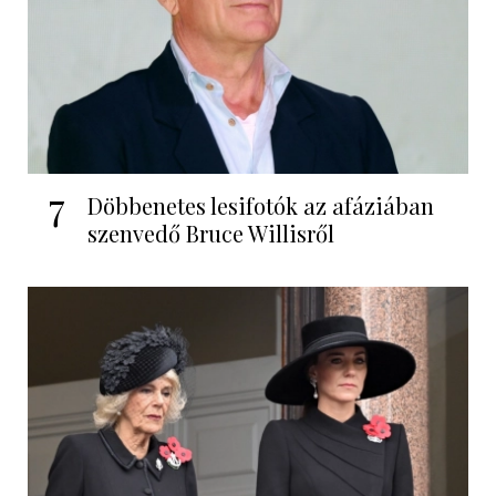
7
Döbbenetes lesifotók az afáziában
szenvedő Bruce Willisről