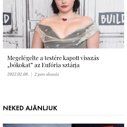
Megelégelte a testére kapott visszás
„bókokat” az Eufória sztárja
2022.02.08.
2 perc olvasás
NEKED AJÁNLJUK