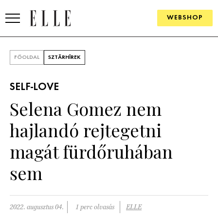
WEBSHOP
DIVAT
FŐOLDAL
SZTÁRHÍREK
ELLE DIGITAL
SELF-LOVE
GOURMET AWARDS
Selena Gomez nem
SZÉPSÉG
hajlandó rejtegetni
KULTÚRA
magát fürdőruhában
PSZICHÉ
sem
ÉLETMÓD
2022. augusztus 04.
1 perc olvasás
ELLE
PÁRKAPCSOLAT