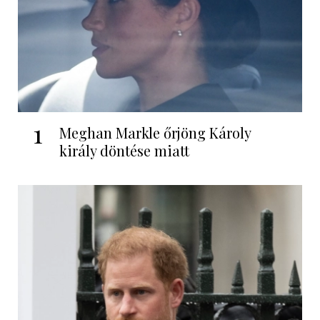
1
Meghan Markle őrjöng Károly
király döntése miatt