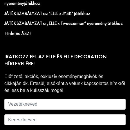
nyereményjátékhoz
JÁTÉKSZABÁLYZAT az "ELLE x JYSK" játékhoz
JÁTÉKSZABÁLYZAT a „ELLE x Tweezerman” nyereményjátékhoz
Hirdetési ÁSZF
IRATKOZZ FEL AZ ELLE ÉS ELLE DECORATION
HÍRLEVELÉRE!
Előfizetői akciók, exkluzív eseménymeghívók és
cikkajánlók. Értesülj elsőként a velünk kapcsolatos hírekről
és less be a kulisszák mögé!