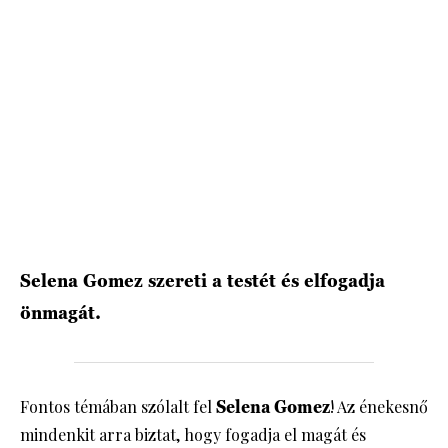
HÍRLEVÉL
Selena Gomez szereti a testét és elfogadja
önmagát.
Fontos témában szólalt fel
Selena Gomez
! Az énekesnő
mindenkit arra biztat, hogy fogadja el magát és