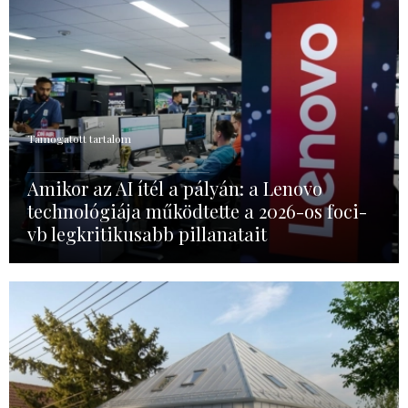
Támogatott tartalom
Amikor az AI ítél a pályán: a Lenovo
technológiája működtette a 2026-os foci-
vb legkritikusabb pillanatait