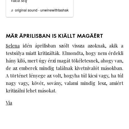
Vaca self
♬ original sound - unwinewithtashak
MÁR ÁPRILISBAN IS KIÁLLT MAGÁÉRT
Selena
idén áprilisban szólt vissza azoknak, akik a
testsúlya miatt kritizálták. Elmondta, hogy nem érdekli
hány kiló, mert úgy érzi magát tökéletesnek, ahogy van,
de az emberek mindig találnak kivetnivalót másokban.
A történet lényege az volt, hogyha túl kicsi vagy, ha túl
nagy vagy, kövér, sovány, valami mindig lesz, amiért
kritizálni lehet másokat.
Via