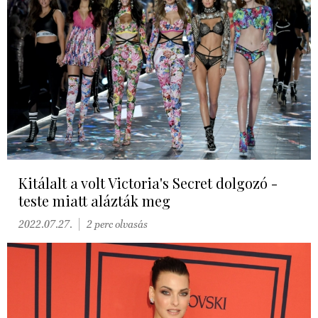
Kitálalt a volt Victoria's Secret dolgozó -
teste miatt alázták meg
2022.07.27.
2 perc olvasás