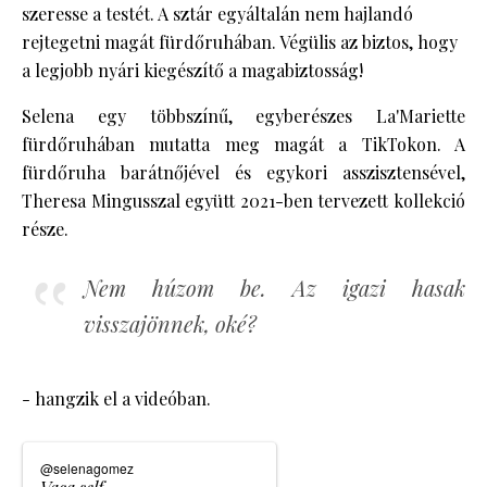
szeresse a testét. A sztár egyáltalán nem hajlandó
rejtegetni magát fürdőruhában. Végülis az biztos, hogy
a legjobb nyári kiegészítő a magabiztosság!
Selena egy többszínű, egyberészes La'Mariette
fürdőruhában mutatta meg magát a TikTokon. A
fürdőruha barátnőjével és egykori asszisztensével,
Theresa Mingusszal együtt 2021-ben tervezett kollekció
része.
Nem húzom be. Az igazi hasak
visszajönnek, oké?
- hangzik el a videóban.
@selenagomez