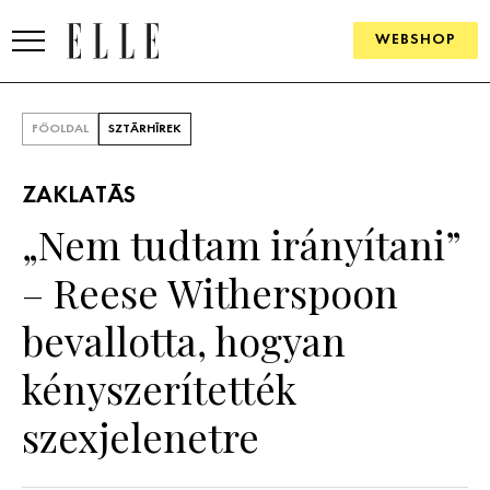
WEBSHOP
DIVAT
FŐOLDAL
SZTÁRHÍREK
ELLE DIGITAL
ZAKLATÁS
GOURMET AWARDS
„Nem tudtam irányítani”
SZÉPSÉG
– Reese Witherspoon
KULTÚRA
bevallotta, hogyan
PSZICHÉ
kényszerítették
szexjelenetre
ÉLETMÓD
PÁRKAPCSOLAT