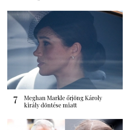
7
Meghan Markle őrjöng Károly
király döntése miatt