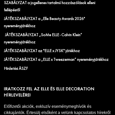
SZABÁLYZAT a jogellenes tartalmú hozzászólások elleni
fellépésről
JÁTÉKSZABÁLYZAT a „Elle Beauty Awards 2026"
nyereményjátékhoz
JÁTÉKSZABÁLYZAT „SoMe ELLE - Calvin Klein”
nyereményjátékhoz
JÁTÉKSZABÁLYZAT az "ELLE x JYSK" játékhoz
JÁTÉKSZABÁLYZAT a „ELLE x Tweezerman” nyereményjátékhoz
Hirdetési ÁSZF
IRATKOZZ FEL AZ ELLE ÉS ELLE DECORATION
HÍRLEVELÉRE!
Előfizetői akciók, exkluzív eseménymeghívók és
cikkajánlók. Értesülj elsőként a velünk kapcsolatos hírekről