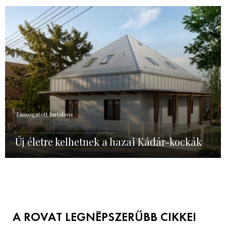
Támogatott tartalom
Új életre kelhetnek a hazai Kádár-kockák
A ROVAT LEGNÉPSZERŰBB CIKKEI