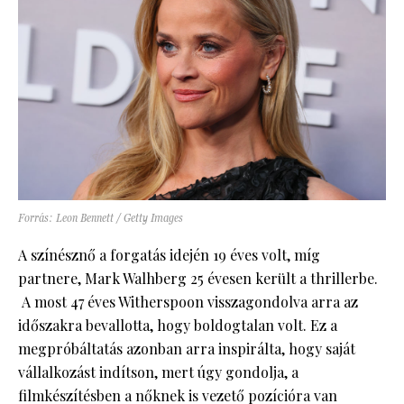
Forrás: Leon Bennett / Getty Images
A színésznő a forgatás idején 19 éves volt, míg
partnere, Mark Walhberg 25 évesen került a thrillerbe.
A most 47 éves Witherspoon visszagondolva arra az
időszakra bevallotta, hogy boldogtalan volt. Ez a
megpróbáltatás azonban arra inspirálta, hogy saját
vállalkozást indítson, mert úgy gondolja, a
filmkészítésben a nőknek is vezető pozícióra van