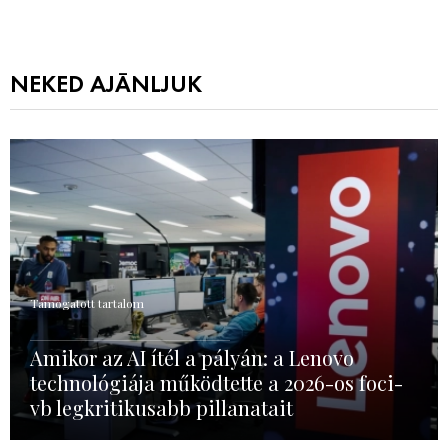
NEKED AJÁNLJUK
Támogatott tartalom
Amikor az AI ítél a pályán: a Lenovo
technológiája működtette a 2026-os foci-
vb legkritikusabb pillanatait