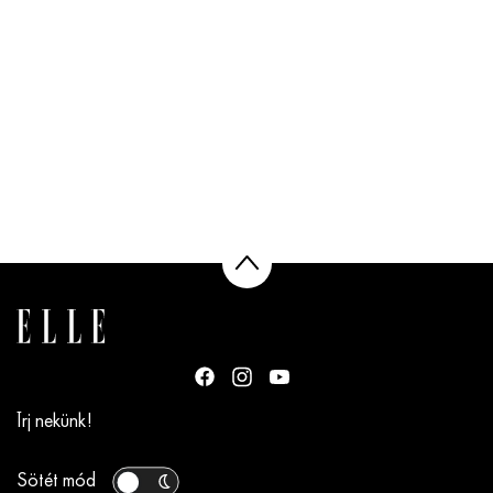
Írj nekünk!
Sötét mód