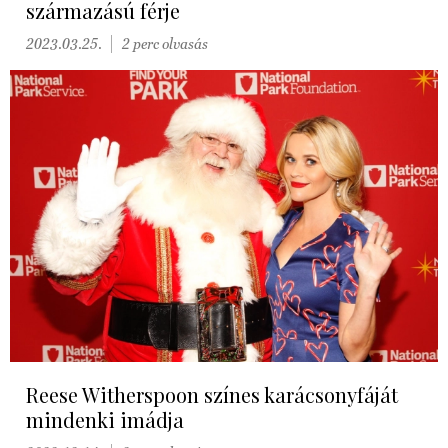
származású férje
2023.03.25.
2 perc olvasás
Reese Witherspoon színes karácsonyfáját
mindenki imádja