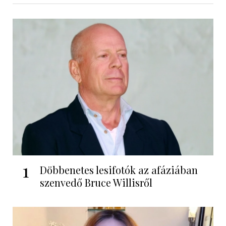
1
Döbbenetes lesifotók az afáziában
szenvedő Bruce Willisről