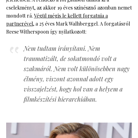
cselekményt, az akkor 19 éves színésznő azonban nemet
mondott rá.
Végül mégis le kellett forgatnia a
partnerével
, a 25 éves Mark Walhberggel. A forgatásról
Reese Witherspoon így nyilatkozott:
Nem tudtam irányítani. Nem
traumatizált, de sokatmondó volt a
szakmáról. Nem volt különösebben nagy
élmény, viszont azonnal adott egy
visszajelzést, hogy hol van a helyem a
filmkészítési hierarchiában.