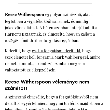
Reese Witherspoon
egy olyan színésznő, akit a
legtöbben a vígjátékokból ismernek, és mindig
jókedvűnek látnak. A héten azonban interjút adott a
Harper’s Bazaarnak, és elmesélte, hogyan zajlott a
Rettegés
című thriller forgatása 1996-ban.
Kiderült, hogy
csak a forgatáson derült ki
, hogy
szexjelenetet kell forgatnia Mark Wahlberggel, amire
nemet mondott, a rendező azonban mégsem
változtatott az elképzelésein.
Reese Witherspoon véleménye nem
számított
A színésznő elmesélte, hogy a forgatókönyvből nem
derült ki egyértelműen, hogy mi történik majd ebben a
jelenetben. A rendező a forgatáson találta ki a