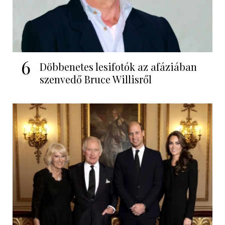
6
Döbbenetes lesifotók az afáziában
szenvedő Bruce Willisről