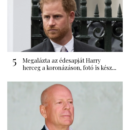
5
Megalázta az édesapját Harry
herceg a koronázáson, fotó is kész...