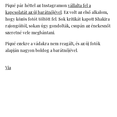
Piqué pár héttel az Instagramon
vállalta fel a
kapcsolatát az új barátnőjével
. Ez volt az első alkalom,
hogy közös fotót töltött fel. Sok kritikát kapott Shakira
rajongóitól, sokan úgy gondolták, csupán az énekesnőt
szeretné vele megbántani.
Piqué ezekre a vádakra nem reagált, és az új fotók
alapján nagyon boldog a barátnőjével.
Via