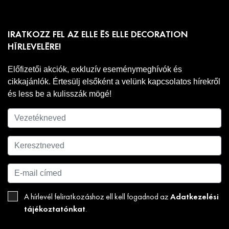
IRATKOZZ FEL AZ ELLE ÉS ELLE DECORATION
HÍRLEVELÉRE!
Előfizetői akciók, exkluzív eseménymeghívók és
cikkajánlók. Értesülj elsőként a velünk kapcsolatos hírekről
és less be a kulisszák mögé!
Adatkezelési
A hírlevél feliratkozáshoz ell kell fogadnod az
tájékoztatónkat
.