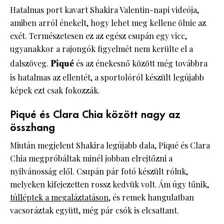
Hatalmas port kavart Shakira Valentin-napi videója,
amiben arról énekelt, hogy lehet meg kellene ölnie az
exét. Természetesen ez az egész csupán egy vicc,
ugyanakkor a rajongók figyelmét nem kerülte el a
dalszöveg.
Piqué
és az énekesnő között még továbbra
is hatalmas az ellentét, a sportolóról készült legújabb
képek ezt csak fokozzák.
Piqué és Clara Chia között nagy az
összhang
Miután megjelent Shakira legújabb dala, Piqué és Clara
Chia megpróbáltak minél jobban elrejtőzni a
nyilvánosság elől. Csupán pár fotó készült róluk,
melyeken kifejezetten rossz kedvük volt. Ám úgy tűnik,
túlléptek a megaláztatáson
, és remek hangulatban
vacsoráztak együtt, még pár csók is elcsattant.