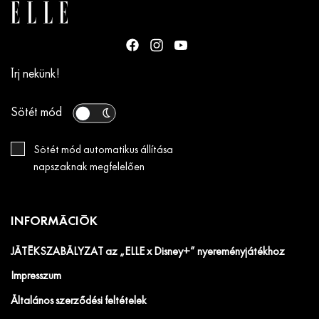
Írj nekünk!
Sötét mód
Sötét mód automatikus állítása
napszaknak megfelelően
INFORMÁCIÓK
JÁTÉKSZABÁLYZAT az „ELLE x Disney+” nyereményjátékhoz
Impresszum
Általános szerződési feltételek