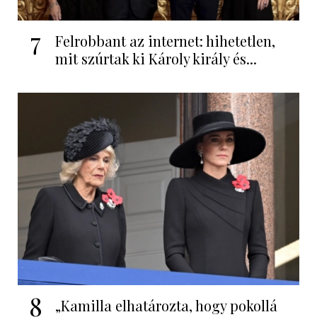
7
Felrobbant az internet: hihetetlen,
mit szúrtak ki Károly király és...
8
„Kamilla elhatározta, hogy pokollá