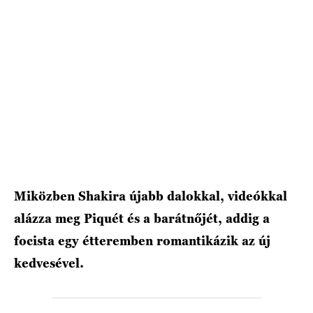
HÍRLEVÉL
Miközben Shakira újabb dalokkal, videókkal
alázza meg Piquét és a barátnőjét, addig a
focista egy étteremben romantikázik az új
kedvesével.