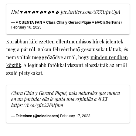
Hot ♥🔥♥🔥♥🔥♥🔥♥🔥
pic.twitter.com/SZZUpvCjjA
— ♥ CUENTA FAN ♥ Clara Chia y Gerard Piqué ♥ (@ClaGerFans)
February 16, 2023
Korábban kifejezetten ellentmondásos hírek jelentek
meg a párról. Sokan félreérthető gesztusokat láttak, és
nem voltak meggyőződve arról, hogy
minden rendben
köztük
. A legújabb fotókkal viszont eloszlatták az erről
szóló pletykákat.
Clara Chía y Gerard Piqué, más naturales que nunca
en un partido: ella le quita una espinilla a él 💥
https://t.co/3jixZHMfnm
— Telecinco (@telecincoes)
February 17, 2023