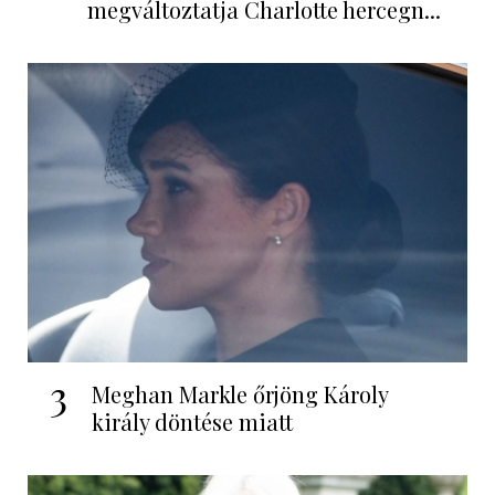
megváltoztatja Charlotte hercegn...
3
Meghan Markle őrjöng Károly
király döntése miatt