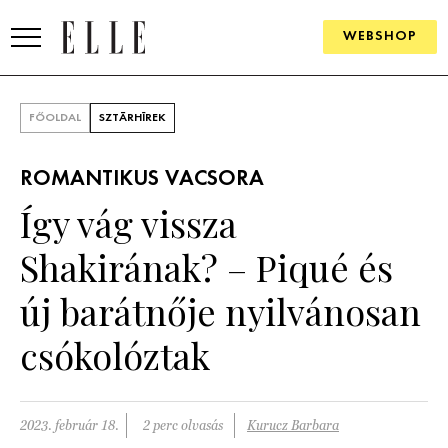
WEBSHOP
DIVAT
FŐOLDAL
SZTÁRHÍREK
ELLE DIGITAL
ROMANTIKUS VACSORA
GOURMET AWARDS
Így vág vissza
SZÉPSÉG
Shakirának? – Piqué és
KULTÚRA
új barátnője nyilvánosan
PSZICHÉ
csókolóztak
ÉLETMÓD
2023. február 18.
2 perc olvasás
Kurucz Barbara
PÁRKAPCSOLAT