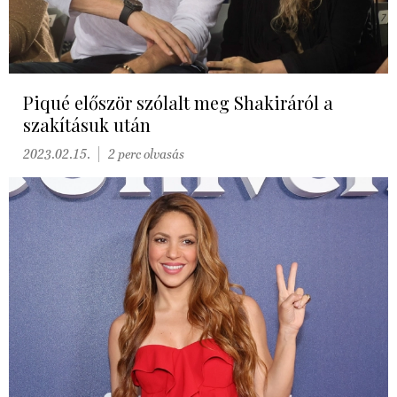
Piqué először szólalt meg Shakiráról a
szakításuk után
2023.02.15.
2 perc olvasás