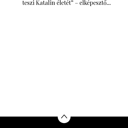
teszi Katalin életét” – elképesztő...