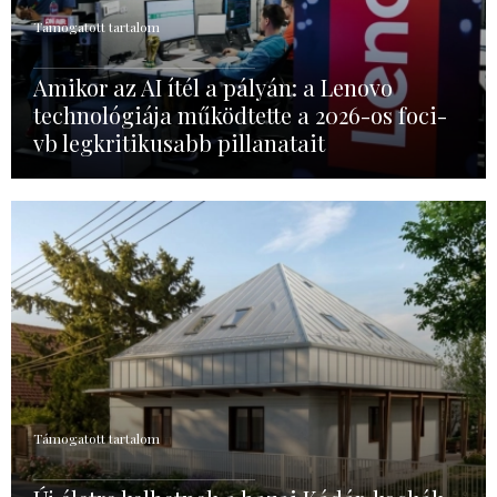
Támogatott tartalom
Amikor az AI ítél a pályán: a Lenovo
technológiája működtette a 2026-os foci-
vb legkritikusabb pillanatait
Támogatott tartalom