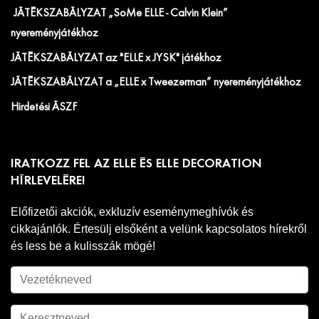
JÁTÉKSZABÁLYZAT „SoMe ELLE - Calvin Klein”
nyereményjátékhoz
JÁTÉKSZABÁLYZAT az "ELLE x JYSK" játékhoz
JÁTÉKSZABÁLYZAT a „ELLE x Tweezerman” nyereményjátékhoz
Hirdetési ÁSZF
IRATKOZZ FEL AZ ELLE ÉS ELLE DECORATION
HÍRLEVELÉRE!
Előfizetői akciók, exkluzív eseménymeghívók és
cikkajánlók. Értesülj elsőként a velünk kapcsolatos hírekről
és less be a kulisszák mögé!