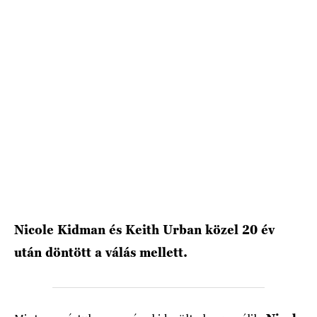
HÍRLEVÉL
Nicole Kidman és Keith Urban közel 20 év
után döntött a válás mellett.