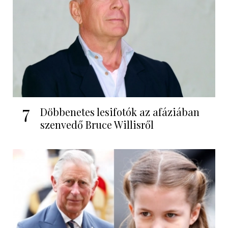
7
Döbbenetes lesifotók az afáziában
szenvedő Bruce Willisről