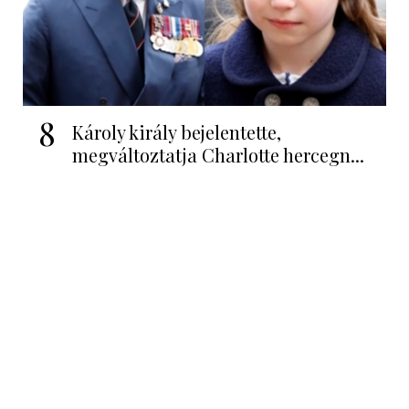
8
Károly király bejelentette,
megváltoztatja Charlotte hercegn...