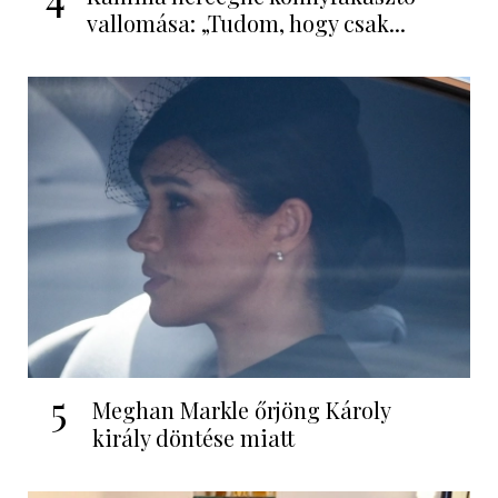
vallomása: „Tudom, hogy csak...
5
Meghan Markle őrjöng Károly
király döntése miatt