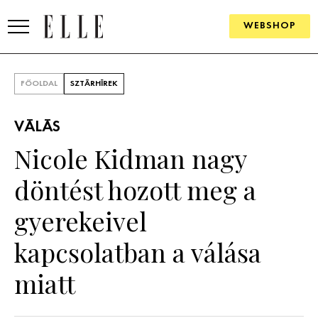
WEBSHOP
DIVAT
FŐOLDAL
SZTÁRHÍREK
ELLE DIGITAL
VÁLÁS
GOURMET AWARDS
Nicole Kidman nagy
SZÉPSÉG
döntést hozott meg a
KULTÚRA
gyerekeivel
PSZICHÉ
kapcsolatban a válása
miatt
ÉLETMÓD
PÁRKAPCSOLAT