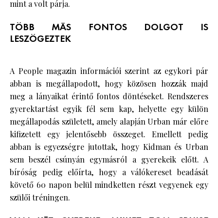
mint a volt párja.
TÖBB MÁS FONTOS DOLGOT IS
LESZÖGEZTEK
A People magazin információi szerint az egykori pár
abban is megállapodott, hogy közösen hozzák majd
meg a lányaikat érintő fontos döntéseket. Rendszeres
gyerektartást egyik fél sem kap, helyette egy külön
megállapodás született, amely alapján Urban már előre
kifizetett egy jelentősebb összeget. Emellett pedig
abban is egyezségre jutottak, hogy Kidman és Urban
sem beszél csúnyán egymásról a gyerekeik előtt. A
bíróság pedig előírta, hogy a válókereset beadását
követő 60 napon belül mindketten részt vegyenek egy
szülői tréningen.