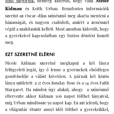
Mint megírtuk
, nemrég kiderült, hogy válik
Nicole
Kidman
és Keith Urban. Bennfentes információk
szerint az Oscar-díjas színésznő meg akarta menteni a
házasságát, és nagyon csalódott, amiért a zenésszel
végül a szakítaniuk kellett. Most azonban kiderült, hogy
a gyerekeivel kapcsolatban egy fontos döntést hozott
meg.
EZT SZERETNÉ ELÉRNI
Nicole Kidman szeretné megkapni a két lánya
felügyeleti jogát, így ő lenne a gyermekek elsődleges
gondviselője a válást követően. A párnak két közös
lánya született: a 17 éves Sunday Rose és a 14 éves Faith
Margaret. Ha mindez úgy alakul, ahogy a színésznő
eltervezte akkor Kidman 306 napot tölthet lányaival,
míg Urban mindössze 59 napot kap. Ez azt jelenti, hogy
a világsztár ötször annyi időt tölthet a gyerekeikkel,