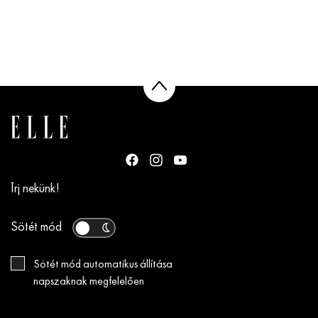
Írj nekünk!
Sötét mód
Sötét mód automatikus állítása
napszaknak megfelelően