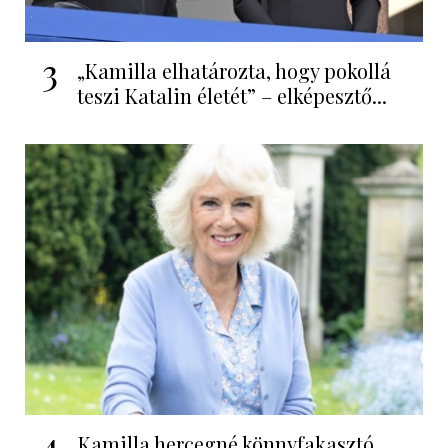
3
„Kamilla elhatározta, hogy pokollá
teszi Katalin életét” – elképesztő...
4
Kamilla hercegné könnyfakasztó