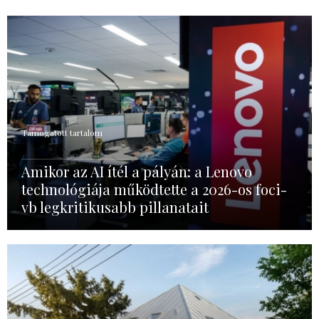
Támogatott tartalom
Amikor az AI ítél a pályán: a Lenovo
technológiája működtette a 2026-os foci-
vb legkritikusabb pillanatait