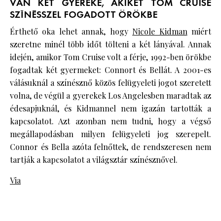
VAN KÉT GYEREKE, AKIKET TOM CRUISE
SZÍNÉSSZEL FOGADOTT ÖRÖKBE
Érthető oka lehet annak, hogy
Nicole Kidman
miért
szeretne minél több időt tölteni a két lányával. Annak
idején, amikor Tom Cruise volt a férje, 1992-ben örökbe
fogadtak két gyermeket: Connort és Bellát. A 2001-es
válásuknál a színésznő közös felügyeleti jogot szeretett
volna, de végül a gyerekek Los Angelesben maradtak az
édesapjuknál, és Kidmannel nem igazán tartották a
kapcsolatot. Azt azonban nem tudni, hogy a végső
megállapodásban milyen felügyeleti jog szerepelt.
Connor és Bella azóta felnőttek, de rendszeresen nem
tartják a kapcsolatot a világsztár színésznővel.
Via