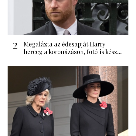
2
Megalázta az édesapját Harry
herceg a koronázáson, fotó is kész...