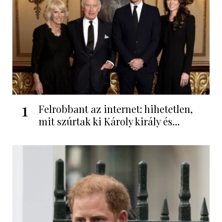
1
Felrobbant az internet: hihetetlen,
mit szúrtak ki Károly király és...