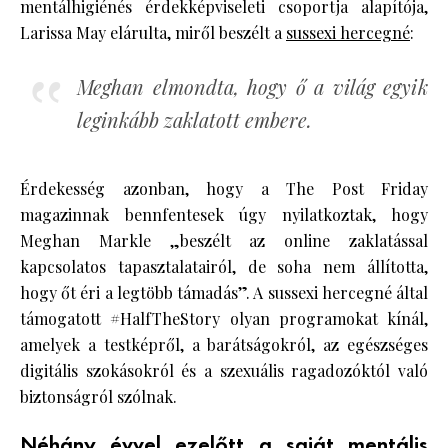
mentálhigiénés érdekképviseleti csoportja alapítója,
Larissa May elárulta, miről beszélt a
sussexi hercegné
:
Meghan elmondta, hogy ő a világ egyik
leginkább zaklatott embere.
Érdekesség azonban, hogy a The Post Friday
magazinnak bennfentesek úgy nyilatkoztak, hogy
Meghan Markle „beszélt az online zaklatással
kapcsolatos tapasztalatairól, de soha nem állította,
hogy őt éri a legtöbb támadás”. A sussexi hercegné által
támogatott #HalfTheStory olyan programokat kínál,
amelyek a testképről, a barátságokról, az egészséges
digitális szokásokról és a szexuális ragadozóktól való
biztonságról szólnak.
Néhány évvel ezelőtt a saját mentális