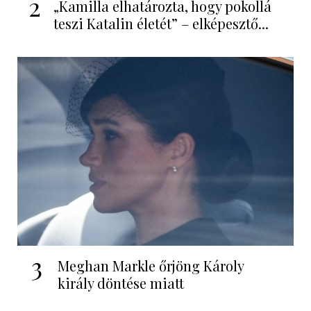
2
„Kamilla elhatározta, hogy pokollá
teszi Katalin életét” – elképesztő...
3
Meghan Markle őrjöng Károly
király döntése miatt