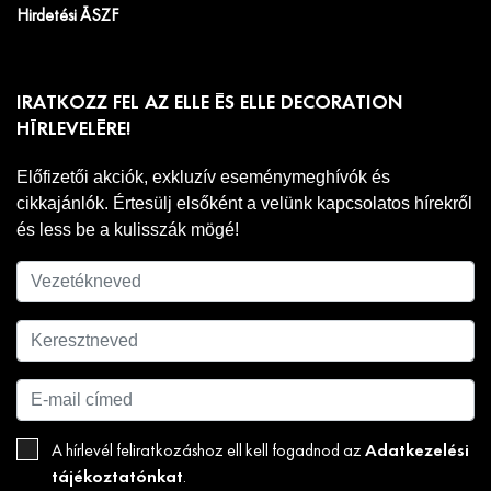
Hirdetési ÁSZF
IRATKOZZ FEL AZ ELLE ÉS ELLE DECORATION
HÍRLEVELÉRE!
Előfizetői akciók, exkluzív eseménymeghívók és
cikkajánlók. Értesülj elsőként a velünk kapcsolatos hírekről
és less be a kulisszák mögé!
Adatkezelési
A hírlevél feliratkozáshoz ell kell fogadnod az
tájékoztatónkat
.