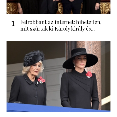
1
Felrobbant az internet: hihetetlen,
mit szúrtak ki Károly király és...