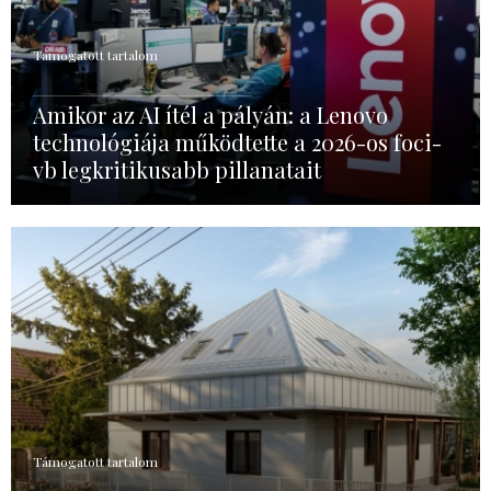
Támogatott tartalom
Amikor az AI ítél a pályán: a Lenovo
technológiája működtette a 2026-os foci-
vb legkritikusabb pillanatait
Támogatott tartalom