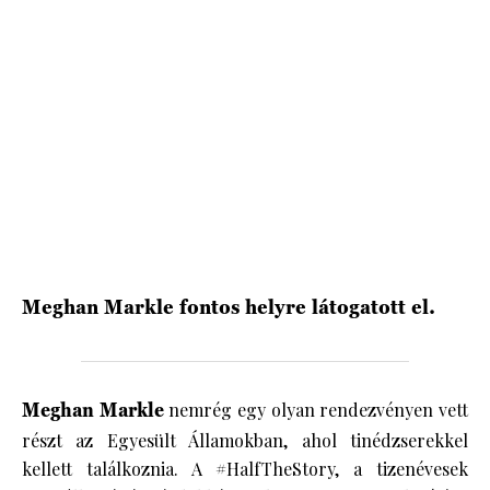
HÍRLEVÉL
Meghan Markle fontos helyre látogatott el.
Meghan Markle
nemrég egy olyan rendezvényen vett
részt az Egyesült Államokban, ahol tinédzserekkel
kellett találkoznia. A #HalfTheStory, a tizenévesek