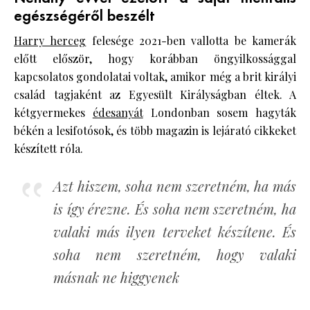
egészségéről beszélt
Harry herceg
felesége 2021-ben vallotta be kamerák
előtt először, hogy korábban öngyilkossággal
kapcsolatos gondolatai voltak, amikor még a brit királyi
család tagjaként az Egyesült Királyságban éltek. A
kétgyermekes
édesanyát
Londonban sosem hagyták
békén a lesifotósok, és több magazin is lejárató cikkeket
készített róla.
Azt hiszem, soha nem szeretném, ha más
is így érezne. És soha nem szeretném, ha
valaki más ilyen terveket készítene. És
soha nem szeretném, hogy valaki
másnak ne higgyenek