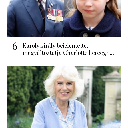
6
Károly király bejelentette,
megváltoztatja Charlotte hercegn...