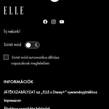
Írj nekünk!
Sötét mód
Sötét mód automatikus állítása
napszaknak megfelelően
INFORMÁCIÓK
JÁTÉKSZABÁLYZAT az „ELLE x Disney+” nyereményjátékhoz
Impresszum