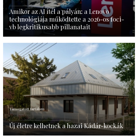
Amikor az AI ítél a pályán: a Lenovo
technológiája működtette a 2026-os foci-
vb legkritikusabb pillanatait
Támogatott tartalom
Új életre kelhetnek a hazai Kádár-kockák