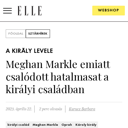
WEBSHOP
DIVAT
FŐOLDAL
SZTÁRHÍREK
ELLE DIGITAL
A KIRÁLY LEVELE
GOURMET AWARDS
Meghan Markle emiatt
SZÉPSÉG
csalódott hatalmasat a
KULTÚRA
királyi családban
PSZICHÉ
2023. április 22.
2 perc olvasás
Kurucz Barbara
ÉLETMÓD
PÁRKAPCSOLAT
királyi család
Meghan Markle
Oprah
Károly király