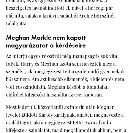
családot, és az Egyesült Államokba költöztek. A
beszélgetés lavinát indított el, mivel a hercegi pár
elárulta, valaki a királyi családból Archie bőrszínét
találgatta.
Meghan Markle nem kapott
magyarázatot a kérdéseire
Az interjú egyes részeiről még manapság is sok vita
folyik. Harry és Meghan
azóta sem nevezték meg
a
személyt, aki megjegyzést tett a születendő gyermekük
bőrszínére. Ám azt később elismerték, a kijelentés nem
volt rosszindulatú. Meghan később a tudattalan
előítélet kifejezést használta az eset kapcsán.
Most kiderült, közvetlenül az interjú után Meghan
levelet küldött Károly királynak, amiben megnevezte a
családtagot, aki a megjegyzést tette. Az uralkodó
kifejezte a sajnálatát, majd megállapodtak abban, nem a