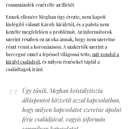
rosszszándék vezérelte az illetőt.
Ennek ellenére Meghan úgy érezte, nem kapott
kielégítő választ Károly királytól, és a palota nem
kezelte megfelelően a problémát. Az informátorok
szerint részben ez az oka annak, hogy nem szeretne
részt venni a koronázáson. A szakértők szerint a
hercegné ezzel a lépéssel világossá tette,
mit gondol a
királyi családról
, és milyen érzéseket táplál a
családtagok iránt.
Úgy tűnik, Meghan kristálytiszta
álláspontot közvetít azzal kapcsolatban,
hogy milyen kapcsolatot szeretne ápolni
férje családjával, vagyis jóformán
semmilyen kapcsolatot.