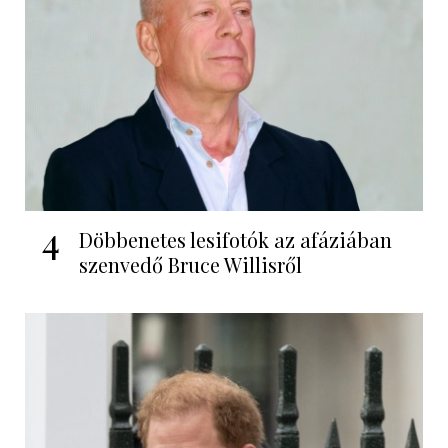
4
Döbbenetes lesifotók az afáziában
szenvedő Bruce Willisről