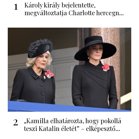
1
Károly király bejelentette,
megváltoztatja Charlotte hercegn...
2
„Kamilla elhatározta, hogy pokollá
teszi Katalin életét” – elképesztő...