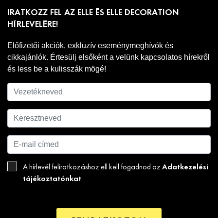
IRATKOZZ FEL AZ ELLE ÉS ELLE DECORATION
HÍRLEVELÉRE!
Előfizetői akciók, exkluzív eseménymeghívók és
cikkajánlók. Értesülj elsőként a velünk kapcsolatos hírekről
és less be a kulisszák mögé!
Adatkezelési
A hírlevél feliratkozáshoz ell kell fogadnod az
tájékoztatónkat
.