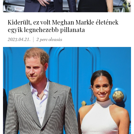
Kiderült, ez volt Meghan Markle életének
egyik legnehezebb pillanata
2023.04.21.
2 perc olvasás