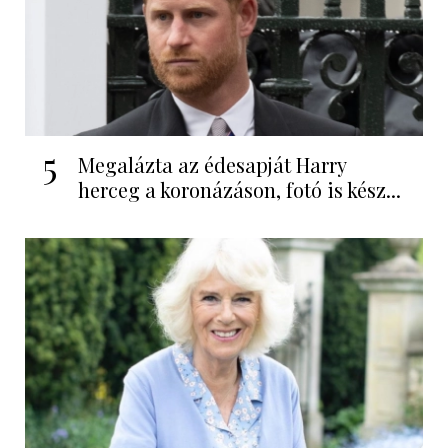
5
Megalázta az édesapját Harry
herceg a koronázáson, fotó is kész...