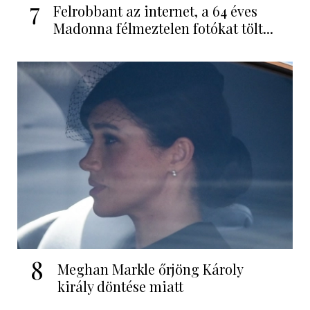
7
Felrobbant az internet, a 64 éves
Madonna félmeztelen fotókat tölt...
8
Meghan Markle őrjöng Károly
király döntése miatt