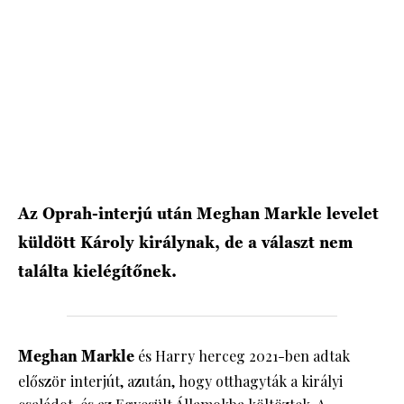
HÍRLEVÉL
Az Oprah-interjú után Meghan Markle levelet
küldött Károly királynak, de a választ nem
találta kielégítőnek.
Meghan Markle
és Harry herceg 2021-ben adtak
először interjút, azután, hogy otthagyták a királyi