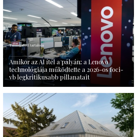
Támogatott tartalom
Amikor az AI ítél a pályán: a Lenovo
technológiája működtette a 2026-os foci-
vb legkritikusabb pillanatait