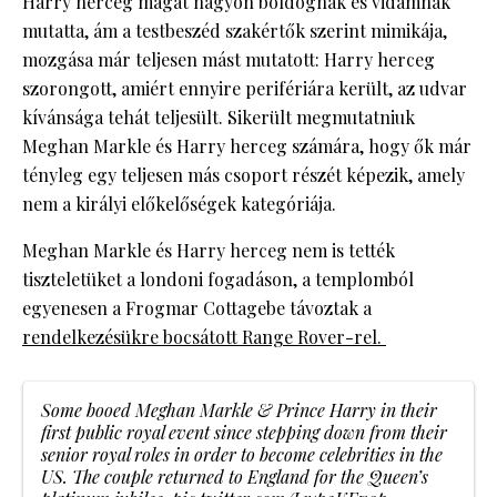
Harry herceg magát nagyon boldognak és vidámnak
mutatta, ám a testbeszéd szakértők szerint mimikája,
mozgása már teljesen mást mutatott: Harry herceg
szorongott, amiért ennyire perifériára került, az udvar
kívánsága tehát teljesült. Sikerült megmutatniuk
Meghan Markle és Harry herceg számára, hogy ők már
tényleg egy teljesen más csoport részét képezik, amely
nem a királyi előkelőségek kategóriája.
Meghan Markle és Harry herceg nem is tették
tiszteletüket a londoni fogadáson, a templomból
egyenesen a Frogmar Cottagebe távoztak a
rendelkezésükre bocsátott Range Rover-rel.
Some booed Meghan Markle & Prince Harry in their
first public royal event since stepping down from their
senior royal roles in order to become celebrities in the
US. The couple returned to England for the Queen’s