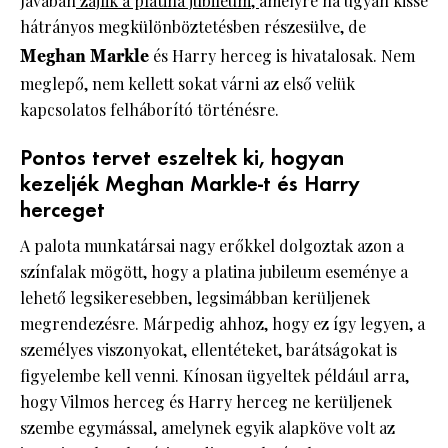
Javában
zajlik a platina jubileum,
amelyre ha ugyan kissé
hátrányos megkülönböztetésben részesülve, de
Meghan Markle
és Harry herceg is hivatalosak. Nem
meglepő, nem kellett sokat várni az első velük
kapcsolatos felháborító történésre.
Pontos tervet eszeltek ki, hogyan
kezeljék Meghan Markle-t és Harry
herceget
A palota munkatársai nagy erőkkel dolgoztak azon a
színfalak mögött, hogy a platina jubileum eseménye a
lehető legsikeresebben, legsimábban kerüljenek
megrendezésre. Márpedig ahhoz, hogy ez így legyen, a
személyes viszonyokat, ellentéteket, barátságokat is
figyelembe kell venni. Kínosan ügyeltek például arra,
hogy Vilmos herceg és Harry herceg ne kerüljenek
szembe egymással, amelynek egyik alapköve volt az