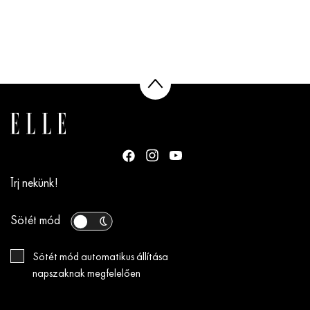
Írj nekünk!
Sötét mód
Sötét mód automatikus állítása
napszaknak megfelelően