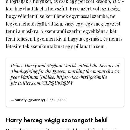
elfoglalják a helyüket, és csak egy perccel később, 12.21-
kor hagyhatták el a helyszínt. Erre azért volt szükség,
hogy véletlenül se kerüljenek egymással szembe, ne
legyen lehetőségük vitázni, vagy egy-egy megjegyzést
tenni a másikra. A szemtanúi szerint egyébként a két
férfi teljesen figyelmen kívül hagyta egymást, és nem is
létesítettek szemkontaktust egy pillanatra sem.
Prince Harry and Meghan Markle attend the Service of
Thanksgiving for the Queen, marking the monarch’s 70
year Platinum Jubilee.
https://t.co/btxU96GmK2
pic.twitter.com/CLPQUbSQbW
— Variety (@Variety)
June 3, 2022
Harry herceg végig szorongott belül