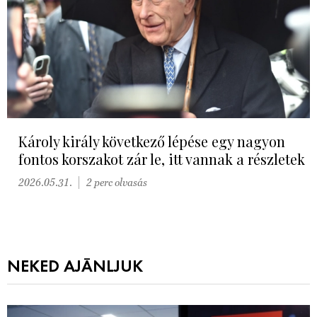
Károly király következő lépése egy nagyon
fontos korszakot zár le, itt vannak a részletek
2026.05.31.
2 perc olvasás
NEKED AJÁNLJUK