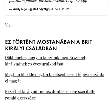
platinum jubilee.
pic.twitter.com/Lr1p2KEv9p
— Andy Ngô ️‍ (@MrAndyNgo)
June 4, 2022
Via
EZ TÖRTÉNT MOSTANÁBAN A BRIT
KIRÁLYI CSALÁDBAN
Döbbenetes, hogyan köszönik meg Erzsébet
királynőnek 70 éves uralkodását
Meghan Markle megtört: kétségbeesett lépésre szánta
el magát
Erzsébet királynőt nehéz döntésre kényszerítette
romló egészsége