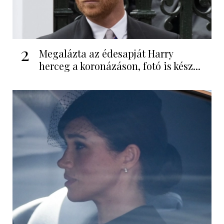
2
Megalázta az édesapját Harry
herceg a koronázáson, fotó is kész...