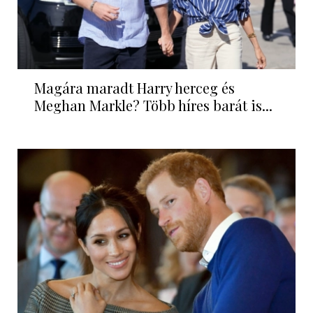
Magára maradt Harry herceg és
Meghan Markle? Több híres barát is...