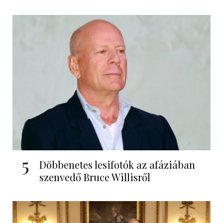
5
Döbbenetes lesifotók az afáziában
szenvedő Bruce Willisről