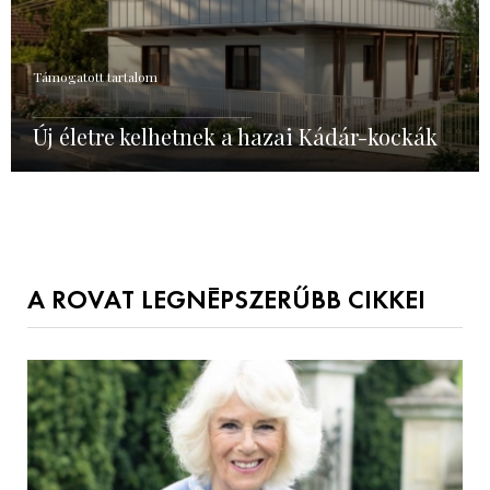
Támogatott tartalom
Új életre kelhetnek a hazai Kádár-kockák
A ROVAT LEGNÉPSZERŰBB CIKKEI