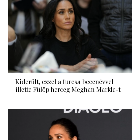
Kiderült, ezzel a furcsa becenévvel
illette Fülöp herceg Meghan Markle-t