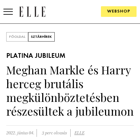
WEBSHOP
DIVAT
FŐOLDAL
SZTÁRHÍREK
ELLE DIGITAL
PLATINA JUBILEUM
GOURMET AWARDS
Meghan Markle és Harry
SZÉPSÉG
herceg brutális
KULTÚRA
megkülönböztetésben
PSZICHÉ
részesültek a jubileumon
ÉLETMÓD
2022. június 04.
3 perc olvasás
ELLE
PÁRKAPCSOLAT