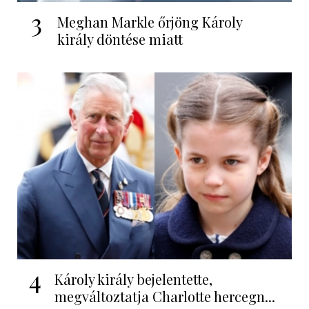
3
Meghan Markle őrjöng Károly
király döntése miatt
4
Károly király bejelentette,
megváltoztatja Charlotte hercegn...