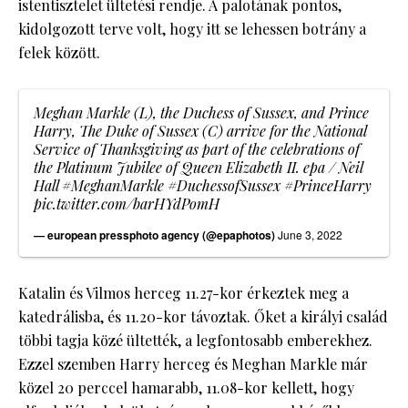
istentisztelet ültetési rendje. A palotának pontos,
kidolgozott terve volt, hogy itt se lehessen botrány a
felek között.
Meghan Markle (L), the Duchess of Sussex, and Prince
Harry, The Duke of Sussex (C) arrive for the National
Service of Thanksgiving as part of the celebrations of
the Platinum Jubilee of Queen Elizabeth II. epa / Neil
Hall
#MeghanMarkle
#DuchessofSussex
#PrinceHarry
pic.twitter.com/barHYdPomH
— european pressphoto agency (@epaphotos)
June 3, 2022
Katalin és Vilmos herceg 11.27-kor érkeztek meg a
katedrálisba, és 11.20-kor távoztak. Őket a királyi család
többi tagja közé ültették, a legfontosabb emberekhez.
Ezzel szemben Harry herceg és Meghan Markle már
közel 20 perccel hamarabb, 11.08-kor kellett, hogy