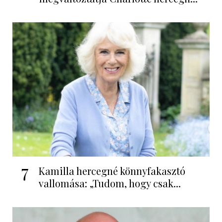
7
Kamilla hercegné könnyfakasztó
vallomása: „Tudom, hogy csak...