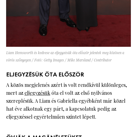
Liam Hemsworth és kedvese az eljegyzésük óta először jelentek meg közösen a
vörös szőnyegen / Fotó: Getty Images / Mike Marsland / Contributor
ELJEGYZÉSÜK ÓTA ELŐSZÖR
A közös megjelenés azért is volt rendkívül különleges,
mert az
eljegyzésük
óta el volt az első nyilvános
szereplésük. A Liam és Gabriella egyébként már közel
hat éve alkotnak egy párt, a kapcsolatuk pedig az
eljegyzéssel egyértelműen szintet lépett.