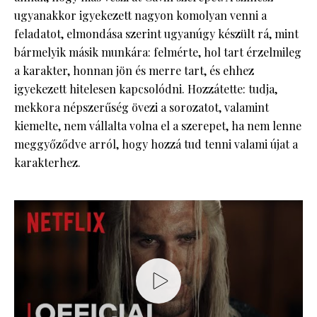
ugyanakkor igyekezett nagyon komolyan venni a
feladatot, elmondása szerint ugyanúgy készült rá, mint
bármelyik másik munkára: felmérte, hol tart érzelmileg
a karakter, honnan jön és merre tart, és ehhez
igyekezett hitelesen kapcsolódni. Hozzátette: tudja,
mekkora népszerűség övezi a sorozatot, valamint
kiemelte, nem vállalta volna el a szerepet, ha nem lenne
meggyőződve arról, hogy hozzá tud tenni valami újat a
karakterhez.