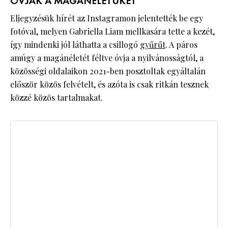
ÓVJÁK A MAGÁNÉLETÜKET
Eljegyzésük hírét az Instagramon jelentették be egy
fotóval, melyen Gabriella Liam mellkasára tette a kezét,
így mindenki jól láthatta a csillogó
gyűrűt
. A páros
amúgy a magánéletét féltve óvja a nyilvánosságtól, a
közösségi oldalaikon 2021-ben posztoltak egyáltalán
először közös felvételt, és azóta is csak ritkán tesznek
közzé közös tartalmakat.