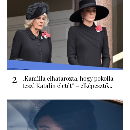
2
„Kamilla elhatározta, hogy pokollá
teszi Katalin életét” – elképesztő...