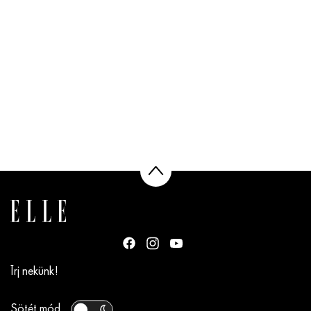
Írj nekünk!
Sötét mód