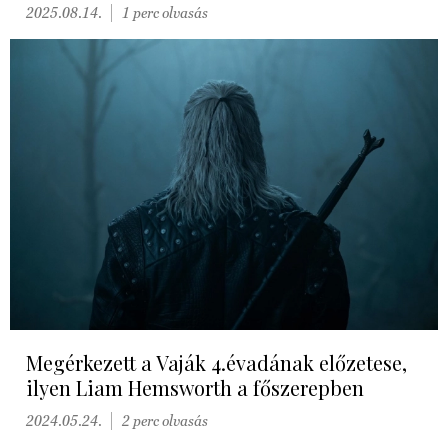
2025.08.14.
1 perc olvasás
Megérkezett a Vaják 4.évadának előzetese,
ilyen Liam Hemsworth a főszerepben
2024.05.24.
2 perc olvasás