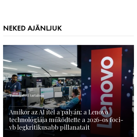
NEKED AJÁNLJUK
Támogatott tartalom
Amikor az AI ítél a pályán: a Lenovo
technológiája működtette a 2026-os foci-
vb legkritikusabb pillanatait