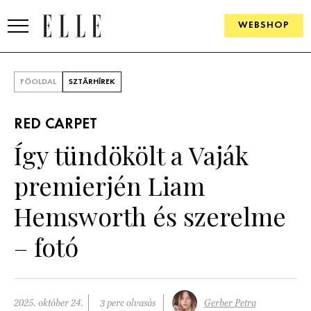
WEBSHOP
DIVAT
FŐOLDAL
SZTÁRHÍREK
ELLE DIGITAL
RED CARPET
GOURMET AWARDS
Így tündökölt a Vaják
SZÉPSÉG
premierjén Liam
KULTÚRA
Hemsworth és szerelme
PSZICHÉ
– fotó
ÉLETMÓD
PÁRKAPCSOLAT
2025. október 24.
3 perc olvasás
Gerber Petra