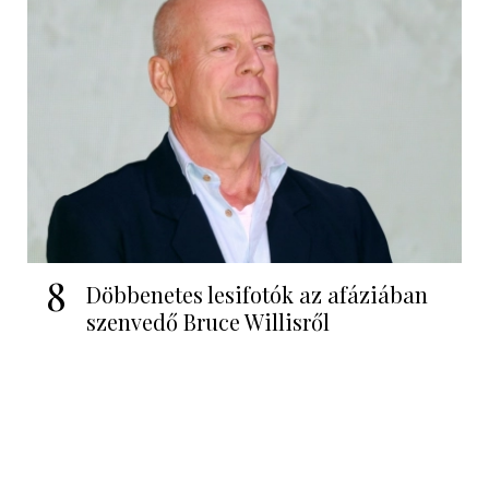
8
Döbbenetes lesifotók az afáziában
szenvedő Bruce Willisről