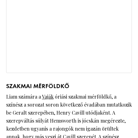
SZAKMAI MÉRFÖLDKŐ
Liam számára a
Vaják
óriási szakmai mérföldkő, a
színész a sorozat soron következő évadában mutatkozik
be Geralt szerepében, Henry Cavill utódjaként. A
szerepváltás súlyát Hemsworth is jócskán megérezte,
kezdetben ugyanis a rajongók nem igazán örültek
annak, hogy más veszi át Cavill szerepét. A színész