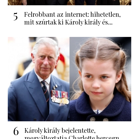
5
Felrobbant az internet: hihetetlen,
mit szúrtak ki Károly király és...
6
Károly király bejelentette,
megváltoztatja Charlotte hercegn...