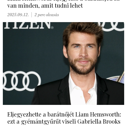
van minden, amit tudni lehet
2025.09.12.
2 perc olvasás
Eljegyezhette a barátnőjét Liam Hemsworth:
ezt a gyémántgyűrűt viseli Gabriella Brooks