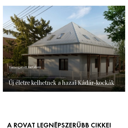
Támogatott tartalom
Új életre kelhetnek a hazai Kádár-kockák
A ROVAT LEGNÉPSZERŰBB CIKKEI