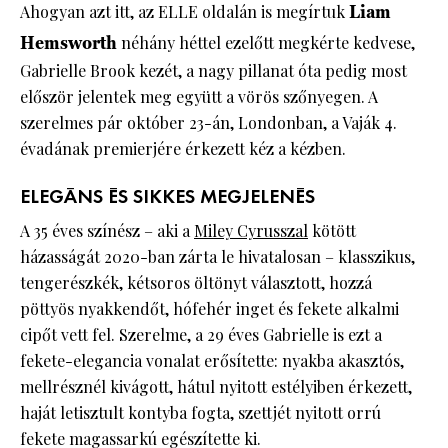
Ahogyan azt itt, az ELLE oldalán is megírtuk
Liam
Hemsworth
néhány héttel ezelőtt megkérte kedvese,
Gabrielle Brook kezét, a nagy pillanat óta pedig most
először jelentek meg együtt a vörös szőnyegen. A
szerelmes pár október 23-án, Londonban, a Vaják 4.
évadának premierjére érkezett kéz a kézben.
ELEGÁNS ÉS SIKKES MEGJELENÉS
A 35 éves színész – aki a
Miley Cyrusszal
kötött
házasságát 2020-ban zárta le hivatalosan – klasszikus,
tengerészkék, kétsoros öltönyt választott, hozzá
pöttyös nyakkendőt, hófehér inget és fekete alkalmi
cipőt vett fel. Szerelme, a 29 éves Gabrielle is ezt a
fekete-elegancia vonalat erősítette: nyakba akasztós,
mellrésznél kivágott, hátul nyitott estélyiben érkezett,
haját letisztult kontyba fogta, szettjét nyitott orrú
fekete magassarkú egészítette ki.