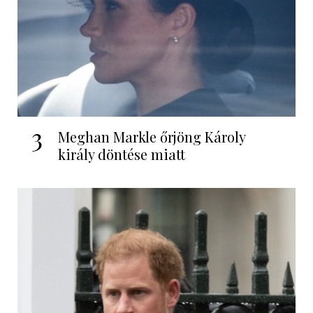
3
Meghan Markle őrjöng Károly
király döntése miatt