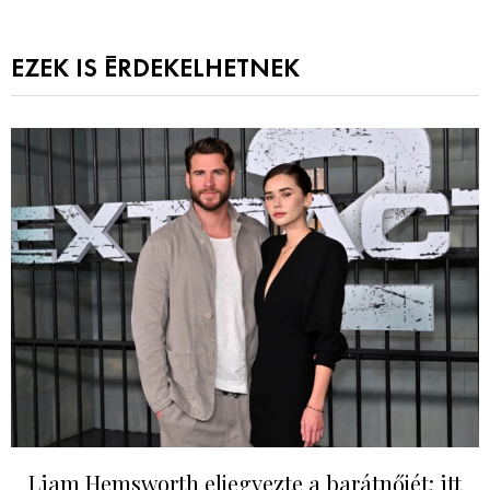
EZEK IS ÉRDEKELHETNEK
Liam Hemsworth eljegyezte a barátnőjét: itt