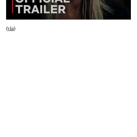
(
via
)