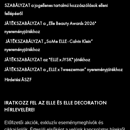
SZABÁLYZAT a jogellenes tartalmú hozzászólások elleni
fellépésről
JÁTÉKSZABÁLYZAT a „Elle Beauty Awards 2026"
nyereményjátékhoz
JÁTÉKSZABÁLYZAT „SoMe ELLE - Calvin Klein”
nyereményjátékhoz
JÁTÉKSZABÁLYZAT az "ELLE x JYSK" játékhoz
JÁTÉKSZABÁLYZAT a „ELLE x Tweezerman” nyereményjátékhoz
Hirdetési ÁSZF
IRATKOZZ FEL AZ ELLE ÉS ELLE DECORATION
HÍRLEVELÉRE!
Előfizetői akciók, exkluzív eseménymeghívók és
cikkajánlók. Értesülj elsőként a velünk kapcsolatos hírekről