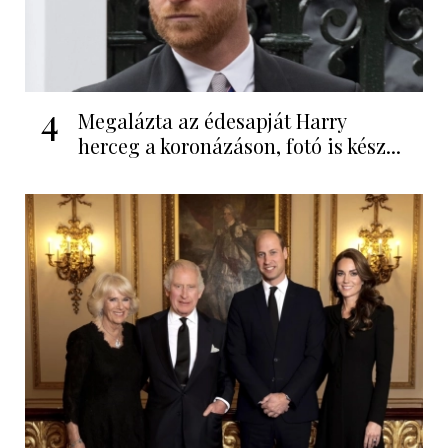
4
Megalázta az édesapját Harry
herceg a koronázáson, fotó is kész...