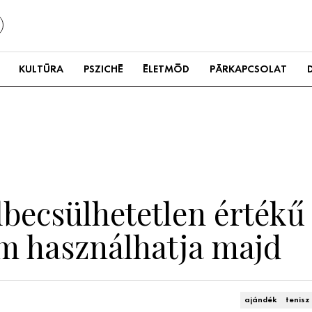
KULTÚRA
PSZICHÉ
ÉLETMÓD
PÁRKAPCSOLAT
lbecsülhetetlen értékű
em használhatja majd
ajándék
tenisz