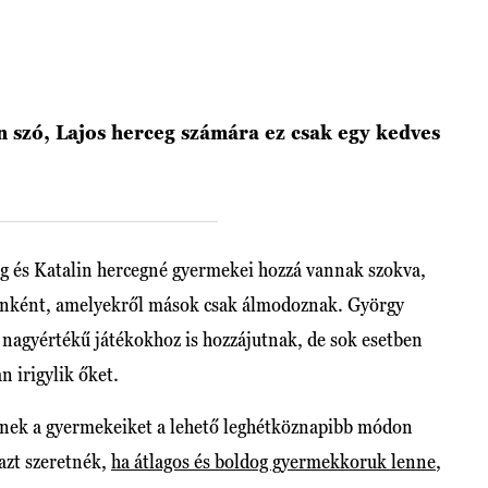
n szó, Lajos herceg számára ez csak egy kedves
ceg és Katalin hercegné gyermekei hozzá vannak szokva,
anként, amelyekről mások csak álmodoznak. György
nagyértékű játékokhoz is hozzájutnak, de sok esetben
n irigylik őket.
znek a gyermekeiket a lehető leghétköznapibb módon
azt szeretnék,
ha átlagos és boldog gyermekkoruk lenne
,