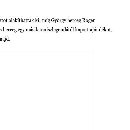
atot alakíthattak ki: míg György herceg Roger
os herceg
egy másik teniszlegendától kapott ajándékot
,
majd.