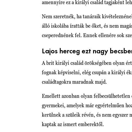
amennyire ez a királyi család tagjaként le
Nem szeretnék, ha tanáraik kivételeznéne
álló iskolába íratták be őket, és nem magá
cseperednének fel. Ennek ellenére sok sz
Lajos herceg ezt nagy becsben
A brit királyi család örökségében olyan é
fognak képviselni, elég csupán a királyi 
családtagokra maradnak majd.
Emellett azonban olyan felbecsülhetetlen é
gyermekei, amelyek már egyértelműen hozz
kerülnek a szüleik révén, és nem egyszer 
kaptak az ismert emberektől.