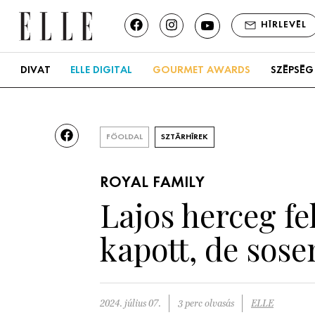
HÍRLEVÉL
DIVAT
ELLE DIGITAL
GOURMET AWARDS
SZÉPSÉG
FŐOLDAL
SZTÁRHÍREK
ROYAL FAMILY
Lajos herceg fe
kapott, de sos
2024. július 07.
3 perc olvasás
ELLE