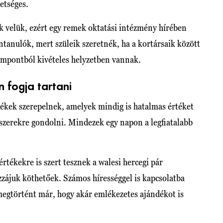
hetséges.
k velük, ezért egy remek oktatási intézmény hírében
ntanulók, mert szüleik szeretnék, ha a kortársaik között
empontból kivételes helyzetben vannak.
 fogja tartani
rtékek szerepelnek, amelyek mindig is hatalmas értéket
ékszerekre gondolni. Mindezek egy napon a legfiatalabb
rtékekre is szert tesznek a walesi hercegi pár
ájuk köthetőek. Számos hírességgel is kapcsolatba
megtörtént már, hogy akár emlékezetes ajándékot is