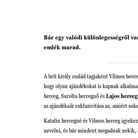
Bár egy valódi különlegességről va
emlék marad.
A brit király család tagjaként Vilmos her
hogy olyan ajándékokat is kapnak alkalm
herceg, Sarolta hercegnő és
Lajos herceg
az ajándékaik exkluzivitása az, amiért soka
Katalin hercegné és Vilmos herceg igyeke
nevelni, és bár mindent megadnak nekik, 