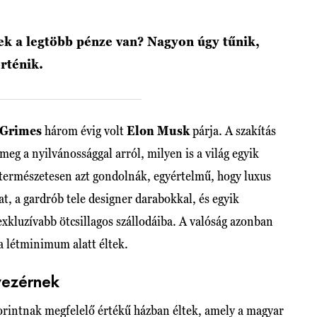
ek a legtöbb pénze van? Nagyon úgy tűnik,
rténik.
Grimes
három évig volt
Elon Musk
párja. A szakítás
eg a nyilvánossággal arról, milyen is a világ egyik
természetesen azt gondolnák, egyértelmű, hogy luxus
, a gardrób tele designer darabokkal, és egyik
exkluzívabb ötcsillagos szállodáiba. A valóság azonban
a létminimum alatt éltek.
vezérnek
forintnak megfelelő értékű házban éltek, amely a magyar