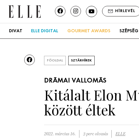
HÍRLEVÉL
DIVAT
ELLE DIGITAL
GOURMET AWARDS
SZÉPSÉG
FŐOLDAL
SZTÁRHÍREK
DRÁMAI VALLOMÁS
Kitálalt Elon 
között éltek
2022. március 16.
3 perc olvasás
ELLE