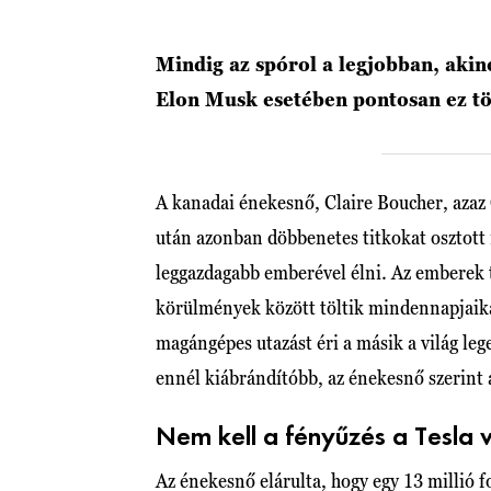
Mindig az spórol a legjobban, akin
Elon Musk esetében pontosan ez tö
A kanadai énekesnő, Claire Boucher, azaz
után azonban döbbenetes titkokat osztott m
leggazdagabb emberével élni. Az emberek 
körülmények között töltik mindennapjaikat
magángépes utazást éri a másik a világ leg
ennél kiábrándítóbb, az énekesnő szerint 
Nem kell a fényűzés a Tesla 
Az énekesnő elárulta, hogy egy 13 millió 