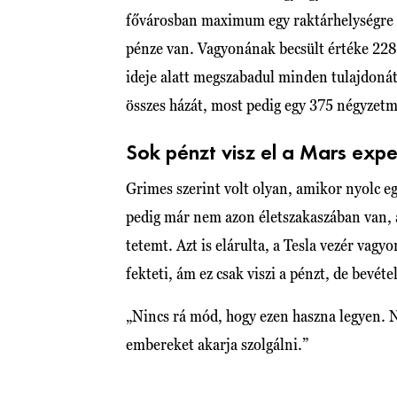
fővárosban maximum egy raktárhelységre l
pénze van. Vagyonának becsült értéke 228 
ideje alatt megszabadul minden tulajdonát
összes házát, most pedig egy 375 négyzetmé
Sok pénzt visz el a Mars expe
Grimes szerint volt olyan, amikor nyolc e
pedig már nem azon életszakaszában van, 
tetemt. Azt is elárulta, a Tesla vezér vag
fekteti, ám ez csak viszi a pénzt, de bevéte
„Nincs rá mód, hogy ezen haszna legyen. N
embereket akarja szolgálni.”