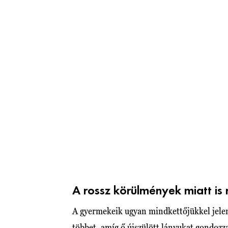
A rossz körülmények miatt is
A gyermekeik ugyan mindkettőjükkel jelent
többet, amíg
ő újszülött lányukat gondozz