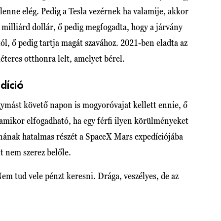
enne elég. Pedig a Tesla vezérnek ha valamije, akkor
milliárd dollár, ő pedig megfogadta, hogy a járvány
ól, ő pedig tartja magát szavához. 2021-ben eladta az
teres otthonra lelt, amelyet bérel.
díció
gymást követő napon is mogyoróvajat kellett ennie, ő
amikor elfogadható, ha egy férfi ilyen körülményeket
yonának hatalmas részét a SpaceX Mars expedíciójába
lt nem szerez belőle.
em tud vele pénzt keresni. Drága, veszélyes, de az