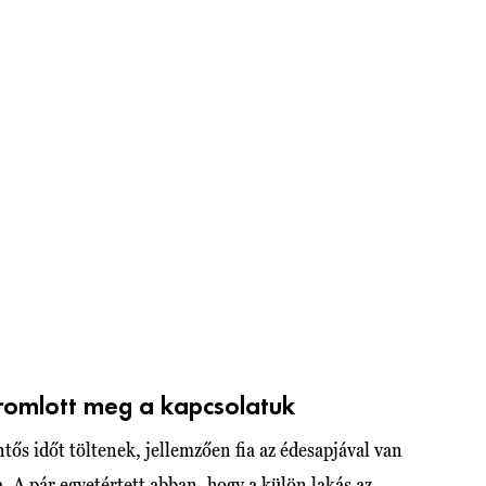
 romlott meg a kapcsolatuk
ős időt töltenek, jellemzően fia az édesapjával van
a
. A pár egyetértett abban, hogy a külön lakás az