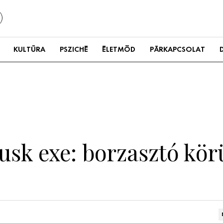
KULTÚRA
PSZICHÉ
ÉLETMÓD
PÁRKAPCSOLAT
Musk exe: borzasztó kö