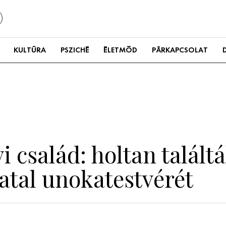
KULTÚRA
PSZICHÉ
ÉLETMÓD
PÁRKAPCSOLAT
yi család: holtan talált
atal unokatestvérét