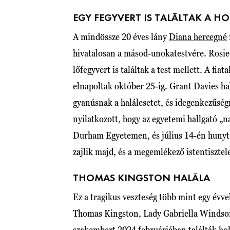
EGY FEGYVERT IS TALÁLTAK A HO
A mindössze 20 éves lány
Diana hercegné
hivatalosan a másod-unokatestvére. Rosie-t
lőfegyvert is találtak a test mellett. A fia
elnapoltak október 25-ig. Grant Davies h
gyanúsnak a halálesetet, és idegenkezűségr
nyilatkozott, hogy az egyetemi hallgató „n
Durham Egyetemen, és július 14-én hunyt e
zajlik majd, és a megemlékező istentisztel
THOMAS KINGSTON HALÁLA
Ez a tragikus veszteség több mint egy évvel
Thomas Kingston, Lady Gabriella Windsor f
szakembert 2024 februárjában találták ho