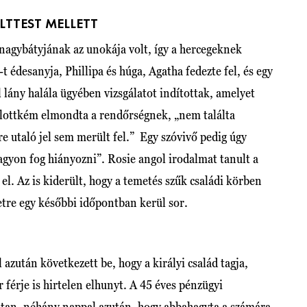
LTTEST MELLETT
nagybátyjának az unokája volt, így a hercegeknek
 édesanyja, Phillipa és húga, Agatha fedezte fel, és egy
tal lány halála ügyében vizsgálatot indítottak, amelyet
alottkém elmondta a rendőrségnek, „nem találta
e utaló jel sem merült fel.” Egy szóvivő pedig úgy
agyon fog hiányozni”. Rosie angol irodalmat tanult a
l. Az is kiderült, hogy a temetés szűk családi körben
etre egy későbbi időpontban kerül sor.
 azután következett be, hogy a királyi család tagja,
érje is hirtelen elhunyt. A 45 éves pénzügyi
ltan, néhány nappal azután, hogy abbahagyta a számára