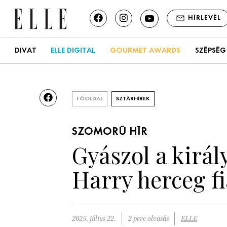
HÍRLEVÉL
DIVAT
ELLE DIGITAL
GOURMET AWARDS
SZÉPSÉG
FŐOLDAL
SZTÁRHÍREK
SZOMORÚ HÍR
Gyászol a királ
Harry herceg fi
2025. július 22.
2 perc olvasás
ELLE