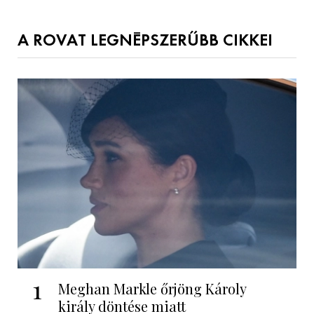
A ROVAT LEGNÉPSZERŰBB CIKKEI
1
Meghan Markle őrjöng Károly
király döntése miatt