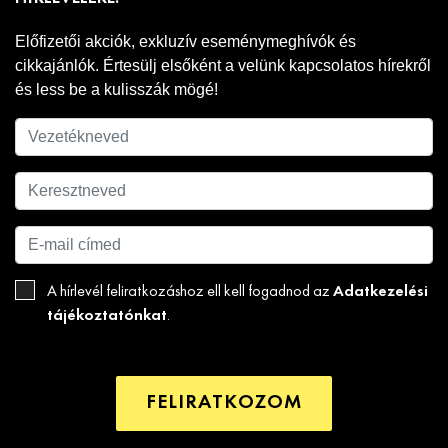
Előfizetői akciók, exkluzív eseménymeghívók és
cikkajánlók. Értesülj elsőként a velünk kapcsolatos hírekről
és less be a kulisszák mögé!
Adatkezelési
A hírlevél feliratkozáshoz ell kell fogadnod az
tájékoztatónkat
.
FELIRATKOZOM