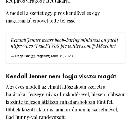
két piros virágos rátét takarja.
A modell a szettet egy piros kendővel és egy
magassarkú cipővel tette teljessé.
Kendall Jenner wears boob-baring minidress on yacht
https://t.co/T1aleFTV0S
pic.twitter.com/fyM8ze0hrj
— Page Six (@PageSix)
May 31, 2023
Kendall Jenner nem fogja vissza magát
A 27 éves modell az elmúlt időszakban szereti a
határokat feszegetni az öltözködésével, hiszen többször
is
szinte teljesen átlátszó ruhadarabokban
tűnt fel,
többek között akkor is, amikor éppen új szerelmével,
Bad Bunny-val randevúzott.