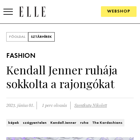
WEBSHOP
DIVAT
FŐOLDAL
SZTÁRHÍREK
ELLE DIGITAL
FASHION
GOURMET AWARDS
Kendall Jenner ruhája
SZÉPSÉG
sokkolta a rajongókat
KULTÚRA
PSZICHÉ
2023. június 01.
1 perc olvasás
Szentkuty Nikolett
ÉLETMÓD
képek
szégyentelen
Kendall Jenner
ruha
The Kardashians
PÁRKAPCSOLAT