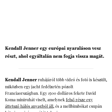
HÍRLEVÉL
Kendall Jenner egy európai nyaraláson vesz
részt, ahol egyáltalán nem fogja vissza magát.
Kendall Jenner
ruhájáról több videó és fotó is készült,
miközben egy jacht fedélzetén pózolt
Franciaországban. Egy 1500 dolláros fekete David
Koma miniruhát viselt, amelynek
felső része egy
áttetsző hálós anyagból áll
, és a mellbimbókat csupán