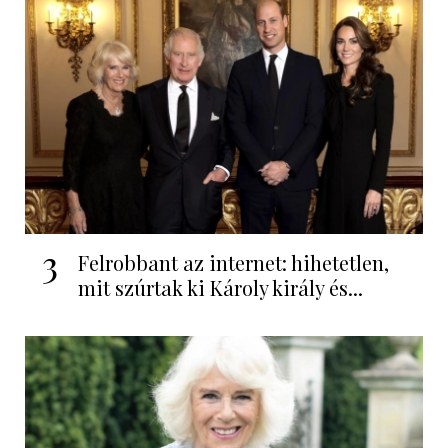
3
Felrobbant az internet: hihetetlen,
mit szúrtak ki Károly király és...