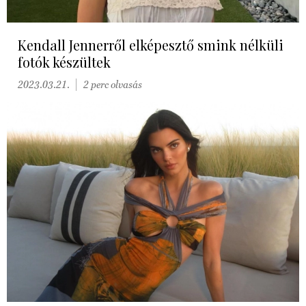
Kendall Jennerről elképesztő smink nélküli
fotók készültek
2023.03.21.
2 perc olvasás