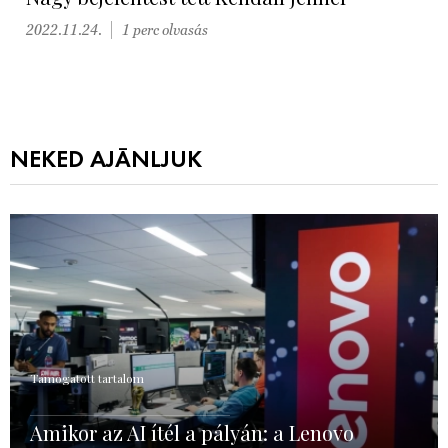
2022.11.24.
1 perc olvasás
NEKED AJÁNLJUK
Támogatott tartalom
Amikor az AI ítél a pályán: a Lenovo