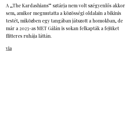
A „The Kardashians” sztárja nem volt szégyenlős akkor
sem, amikor megmutatta a közösségi oldalain a bikinis
testét, miközben egy tangában játszott a homokban, de
már a 2023-as MET Gálán is sokan felkapták a fejüket
flitteres ruhája láttán.
via