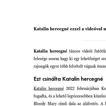
Katalin hercegné ezzel a videóval 
Katalin hercegné
táncos videói futót
felesége sosem hagy ki egy lehetőséget se
rajongók egyre több felvételt vágnak össz
Ezt csinálta Katalin hercegné
Katalin hercegné
2022 februárjában Kop
fogadta, és a lehető legviccesebben közele
Bloody Mary című dala az aláfestés. A 