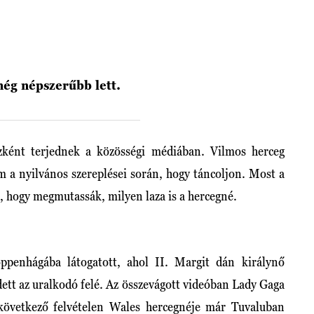
még népszerűbb lett.
űzként terjednek a közösségi médiában. Vilmos herceg
m a nyilvános szereplései során, hogy táncoljon. Most a
e, hogy megmutassák, milyen laza is a hercegné.
penhágába látogatott, ahol II. Margit dán királynő
dett az uralkodó felé. Az összevágott videóban Lady Gaga
következő felvételen Wales hercegnéje már Tuvaluban