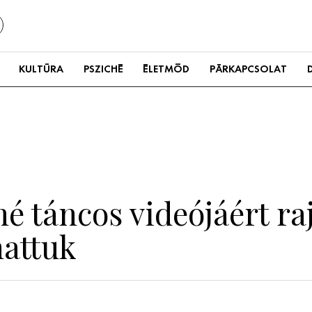
KULTÚRA
PSZICHÉ
ÉLETMÓD
PÁRKAPCSOLAT
é táncos videójáért raj
hattuk