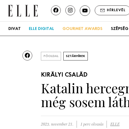
HÍRLEVÉL
DIVAT
ELLE DIGITAL
GOURMET AWARDS
SZÉPSÉG
FŐOLDAL
SZTÁRHÍREK
KIRÁLYI CSALÁD
Katalin hercegn
még sosem lát
2023. november 21.
1 perc olvasás
ELLE