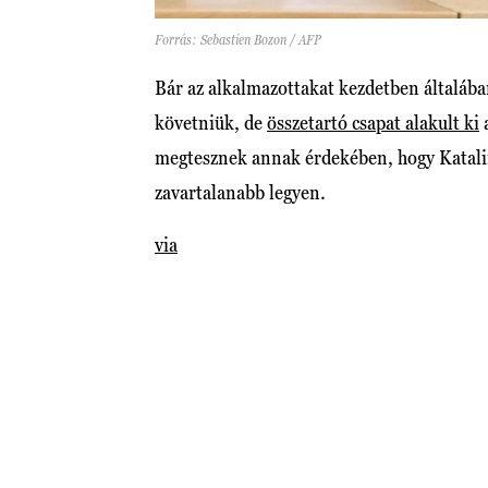
Forrás: Sebastien Bozon / AFP
Bár az alkalmazottakat kezdetben általába
követniük, de
összetartó csapat alakult ki
a
megtesznek annak érdekében, hogy Katalin
zavartalanabb legyen.
via