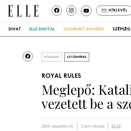
HÍRLEVÉL
DIVAT
ELLE DIGITAL
GOURMET AWARDS
SZÉPSÉG
FŐOLDAL
SZTÁRHÍREK
ROYAL RULES
Meglepő: Katal
vezetett be a 
2024. augusztus 16.
2 perc olvasás
ELLE