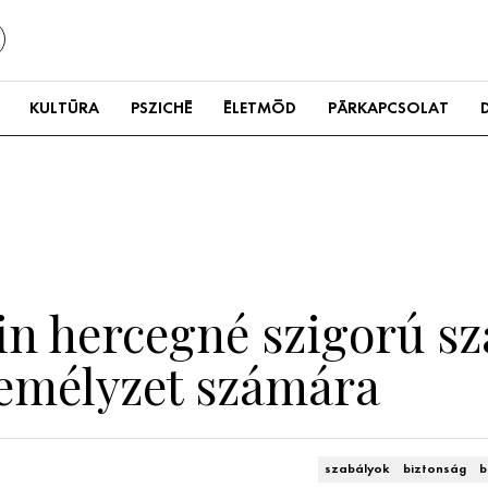
KULTÚRA
PSZICHÉ
ÉLETMÓD
PÁRKAPCSOLAT
in hercegné szigorú sz
személyzet számára
szabályok
biztonság
b