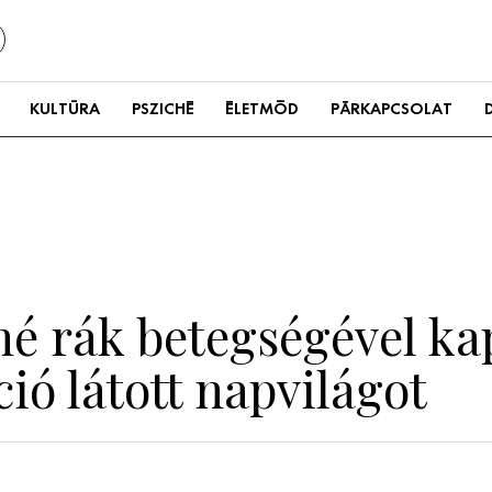
KULTÚRA
PSZICHÉ
ÉLETMÓD
PÁRKAPCSOLAT
né rák betegségével ka
ió látott napvilágot