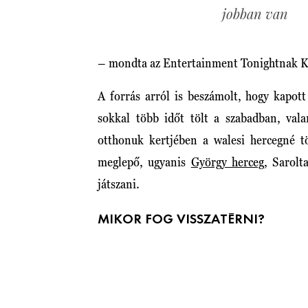
jobban van
– mondta az Entertainment Tonightnak Kat
A forrás arról is beszámolt, hogy kapot
sokkal több időt tölt a szabadban, vala
otthonuk kertjében a walesi hercegné t
meglepő, ugyanis
György herceg
, Sarol
játszani.
MIKOR FOG VISSZATÉRNI?