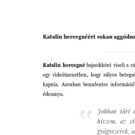
Katalin hercegnéért sokan aggódn
Katalin hercegné
bajnokként viseli a r
egy videóüzenetben, hogy súlyos betegsé
kapnia. Azonban bennfentes információ
édesanya.
Jobban tűri 
hiszem, az e
gyógyszerek, a