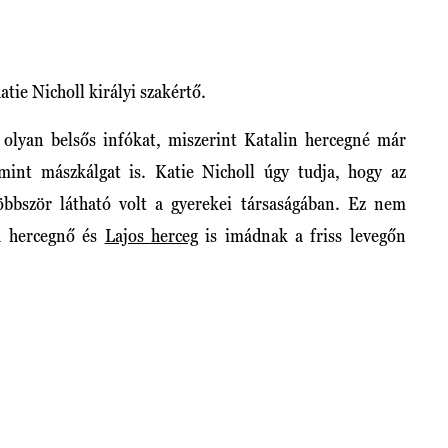
ie Nicholl királyi szakértő.
t olyan belsős infókat, miszerint Katalin hercegné már
mint mászkálgat is. Katie Nicholl úgy tudja, hogy az
öbbször látható volt a gyerekei társaságában. Ez nem
ta hercegnő és
Lajos herceg
is imádnak a friss levegőn