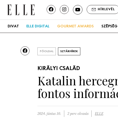
HÍRLEVÉL
DIVAT
ELLE DIGITAL
GOURMET AWARDS
SZÉPSÉG
FŐOLDAL
SZTÁRHÍREK
KIRÁLYI CSALÁD
Katalin herceg
fontos informác
2024. június 10.
2 perc olvasás
ELLE