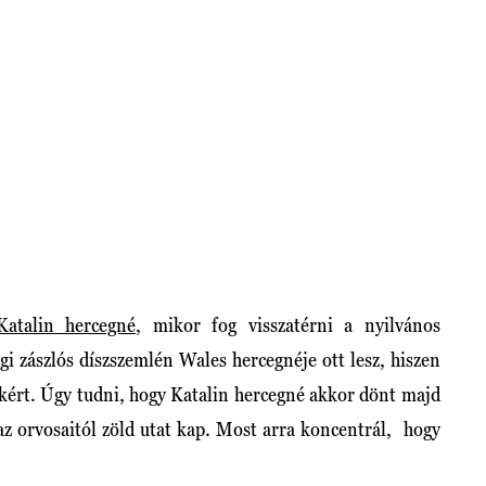
Katalin hercegné
, mikor fog visszatérni a nyilvános
gi zászlós díszszemlén Wales hercegnéje ott lesz, hiszen
t kért. Úgy tudni, hogy Katalin hercegné akkor dönt majd
 az orvosaitól zöld utat kap. Most arra koncentrál, hogy