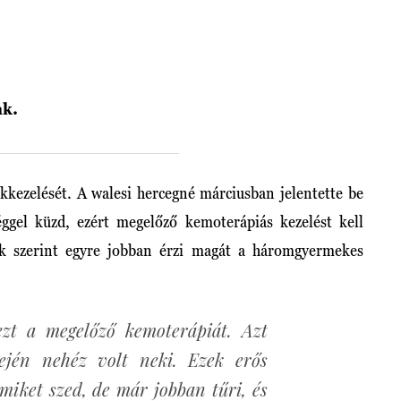
ak.
ákkezelését. A walesi hercegné márciusban jelentette be
ggel küzd, ezért megelőző kemoterápiás kezelést kell
k szerint egyre jobban érzi magát a háromgyermekes
ezt a megelőző kemoterápiát. Azt
lején nehéz volt neki. Ezek erős
miket szed, de már jobban tűri, és