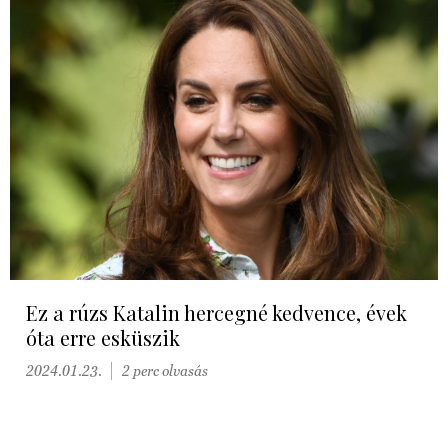
Ez a rúzs Katalin hercegné kedvence, évek
óta erre esküszik
2024.01.23.
2 perc olvasás