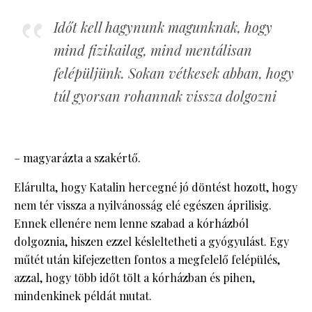
Időt kell hagynunk magunknak, hogy
mind fizikailag, mind mentálisan
felépüljünk. Sokan vétkesek abban, hogy
túl gyorsan rohannak vissza dolgozni
– magyarázta a szakértő.
Elárulta, hogy Katalin hercegné jó döntést hozott, hogy
nem tér vissza a nyilvánosság elé egészen áprilisig.
Ennek ellenére nem lenne szabad a kórházból
dolgoznia, hiszen ezzel késleltetheti a gyógyulást. Egy
műtét után kifejezetten fontos a megfelelő felépülés,
azzal, hogy több időt tölt a kórházban és pihen,
mindenkinek példát mutat.