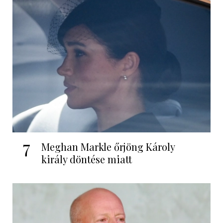
7
Meghan Markle őrjöng Károly
király döntése miatt