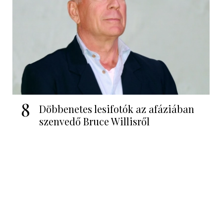
8
Döbbenetes lesifotók az afáziában
szenvedő Bruce Willisről