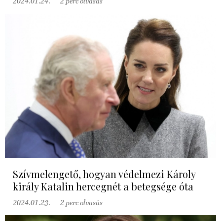
2024.01.24.
2 perc olvasás
Szívmelengető, hogyan védelmezi Károly
király Katalin hercegnét a betegsége óta
2024.01.23.
2 perc olvasás