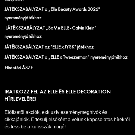
JÁTÉKSZABÁLYZAT a „Elle Beauty Awards 2026"
nyereményjátékhoz
JÁTÉKSZABÁLYZAT „SoMe ELLE - Calvin Klein”
nyereményjátékhoz
JÁTÉKSZABÁLYZAT az "ELLE x JYSK" játékhoz
JÁTÉKSZABÁLYZAT a „ELLE x Tweezerman” nyereményjátékhoz
Hirdetési ÁSZF
IRATKOZZ FEL AZ ELLE ÉS ELLE DECORATION
HÍRLEVELÉRE!
Előfizetői akciók, exkluzív eseménymeghívók és
cikkajánlók. Értesülj elsőként a velünk kapcsolatos hírekről
és less be a kulisszák mögé!