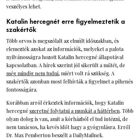
veszélyes lehet.
Katalin hercegnét erre figyelmeztetik a
szakértők
Több orvos is megszólalt az elmúlt időszakban, és
elemezték azokat az információk, melyeket a palota
nyilvánosságra hozott Katalin hercegné állapotával
kapcsolatban. A hírek szerint jól sikerült a műtét, de
még mindig nem tudni
, miért volt rá szükség. A
szakértők azonban most felhívták a figyelmet a pihenés
fontosságára.
Korábban arról érkeztek információk, hogy Katalin
hercegné
szeretné folytatni a munkát a háttérben
. Több
olyan dolog is van, amit a kórházból el tud intézni, de
nem tanácsos, ha kevés időt hagy a gyógyulásra. Erről
Dr. Max Pemberton beszélt a DailyMailnek.