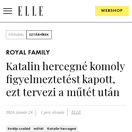
WEBSHOP
DIVAT
FŐOLDAL
SZTÁRHÍREK
ELLE DIGITAL
ROYAL FAMILY
GOURMET AWARDS
Katalin hercegné komoly
SZÉPSÉG
figyelmeztetést kapott,
KULTÚRA
ezt tervezi a műtét után
PSZICHÉ
2024. január 24.
1 perc olvasás
ELLE
ÉLETMÓD
PÁRKAPCSOLAT
királyi család
műtét
Katalin hercegné