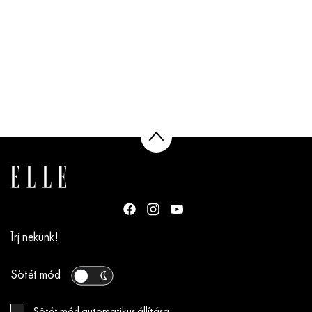
Írj nekünk!
Sötét mód
Sötét mód automatikus állítása