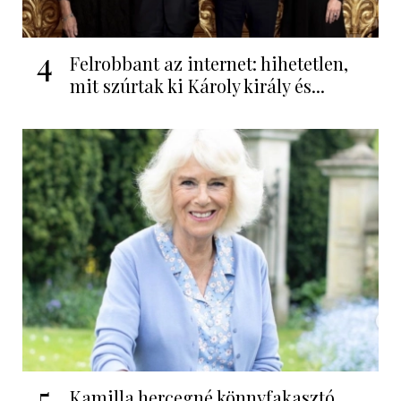
4
Felrobbant az internet: hihetetlen,
mit szúrtak ki Károly király és...
5
Kamilla hercegné könnyfakasztó