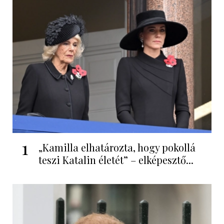
1
„Kamilla elhatározta, hogy pokollá
teszi Katalin életét” – elképesztő...