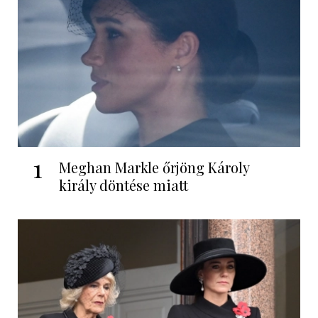
1
Meghan Markle őrjöng Károly
király döntése miatt