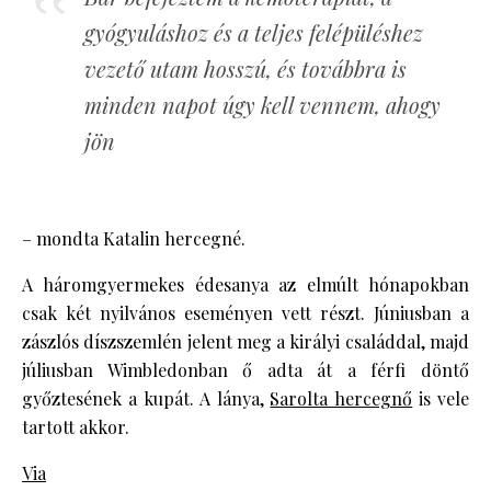
gyógyuláshoz és a teljes felépüléshez
vezető utam hosszú, és továbbra is
minden napot úgy kell vennem, ahogy
jön
– mondta Katalin hercegné.
A háromgyermekes édesanya az elmúlt hónapokban
csak két nyilvános eseményen vett részt. Júniusban a
zászlós díszszemlén jelent meg a királyi családdal, majd
júliusban Wimbledonban ő adta át a férfi döntő
győztesének a kupát. A lánya,
Sarolta hercegnő
is vele
tartott akkor.
Via