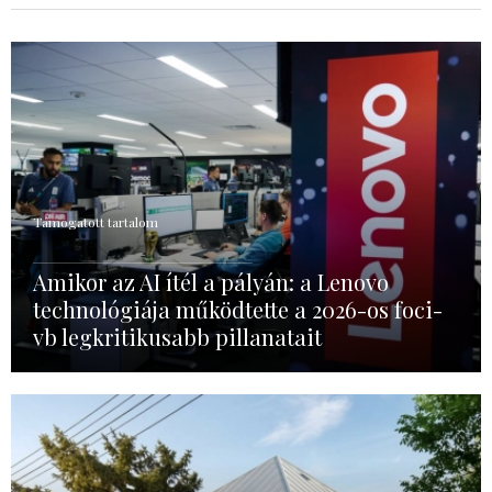
Támogatott tartalom
Amikor az AI ítél a pályán: a Lenovo
technológiája működtette a 2026-os foci-
vb legkritikusabb pillanatait