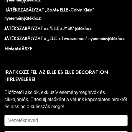
nyereményjátékhoz
JÁTÉKSZABÁLYZAT „SoMe ELLE - Calvin Klein”
nyereményjátékhoz
JÁTÉKSZABÁLYZAT az "ELLE x JYSK" játékhoz
JÁTÉKSZABÁLYZAT a „ELLE x Tweezerman” nyereményjátékhoz
Hirdetési ÁSZF
IRATKOZZ FEL AZ ELLE ÉS ELLE DECORATION
HÍRLEVELÉRE!
Előfizetői akciók, exkluzív eseménymeghívók és
cikkajánlók. Értesülj elsőként a velünk kapcsolatos hírekről
és less be a kulisszák mögé!