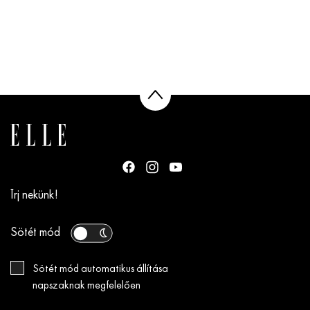
Írj nekünk!
Sötét mód
Sötét mód automatikus állítása
napszaknak megfelelően