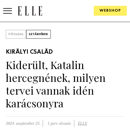
WEBSHOP
DIVAT
FŐOLDAL
SZTÁRHÍREK
ELLE DIGITAL
KIRÁLYI CSALÁD
GOURMET AWARDS
Kiderült, Katalin
SZÉPSÉG
hercegnének, milyen
KULTÚRA
tervei vannak idén
PSZICHÉ
karácsonyra
ÉLETMÓD
2024. szeptember 25.
1 perc olvasás
ELLE
PÁRKAPCSOLAT