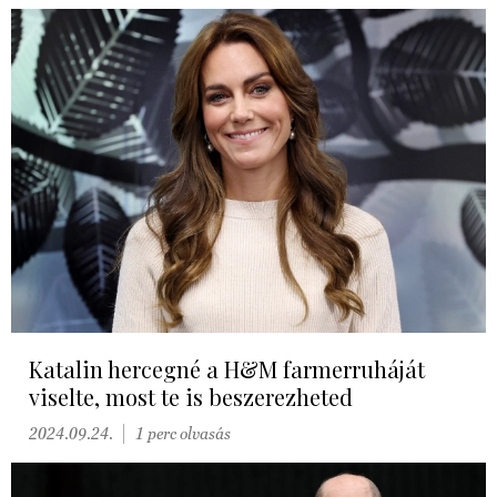
Katalin hercegné a H&M farmerruháját
viselte, most te is beszerezheted
2024.09.24.
1 perc olvasás