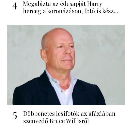
4
Megalázta az édesapját Harry
herceg a koronázáson, fotó is kész...
5
Döbbenetes lesifotók az afáziában
szenvedő Bruce Willisről