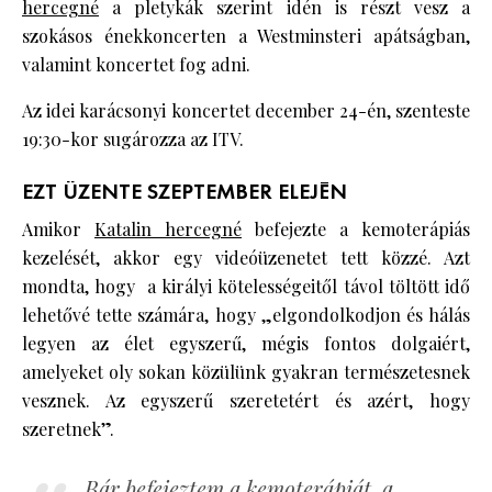
hercegné
a pletykák szerint idén is részt vesz a
szokásos énekkoncerten a Westminsteri apátságban,
valamint koncertet fog adni.
Az idei karácsonyi koncertet december 24-én, szenteste
19:30-kor sugározza az ITV.
EZT ÜZENTE SZEPTEMBER ELEJÉN
Amikor
Katalin hercegné
befejezte a kemoterápiás
kezelését, akkor egy videóüzenetet tett közzé. Azt
mondta, hogy a királyi kötelességeitől távol töltött idő
lehetővé tette számára, hogy „elgondolkodjon és hálás
legyen az élet egyszerű, mégis fontos dolgaiért,
amelyeket oly sokan közülünk gyakran természetesnek
vesznek. Az egyszerű szeretetért és azért, hogy
szeretnek”.
Bár befejeztem a kemoterápiát, a