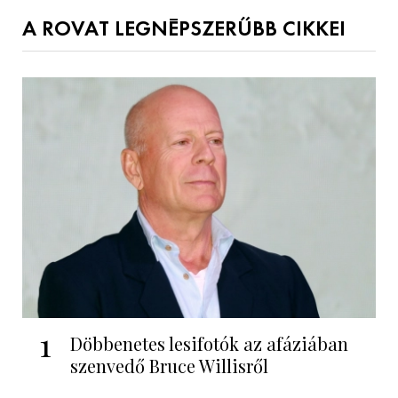
A ROVAT LEGNÉPSZERŰBB CIKKEI
1
Döbbenetes lesifotók az afáziában
szenvedő Bruce Willisről