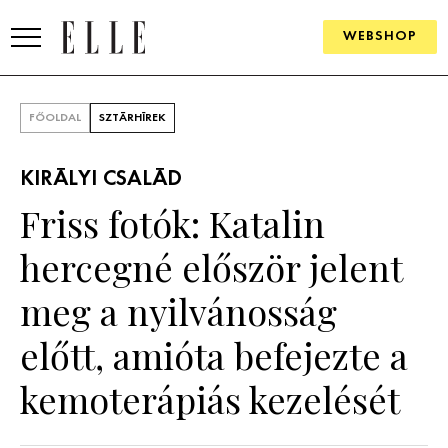
WEBSHOP
DIVAT
FŐOLDAL
SZTÁRHÍREK
ELLE DIGITAL
KIRÁLYI CSALÁD
GOURMET AWARDS
Friss fotók: Katalin
SZÉPSÉG
hercegné először jelent
KULTÚRA
meg a nyilvánosság
PSZICHÉ
előtt, amióta befejezte a
kemoterápiás kezelését
ÉLETMÓD
PÁRKAPCSOLAT