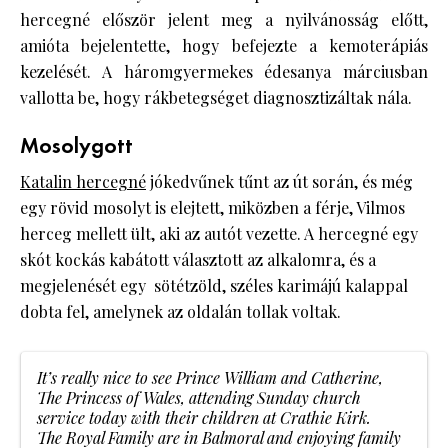
hercegné először jelent meg a nyilvánosság előtt,
amióta bejelentette, hogy befejezte a kemoterápiás
kezelését. A háromgyermekes édesanya márciusban
vallotta be, hogy rákbetegséget diagnosztizáltak nála.
Mosolygott
Katalin hercegné
jókedvűnek tűnt az út során, és még
egy rövid mosolyt is elejtett, miközben a férje, Vilmos
herceg mellett ült, aki az autót vezette. A hercegné egy
skót kockás kabátott választott az alkalomra, és a
megjelenését egy sötétzöld, széles karimájú kalappal
dobta fel, amelynek az oldalán tollak voltak.
It’s really nice to see Prince William and Catherine,
The Princess of Wales, attending Sunday church
service today with their children at Crathie Kirk.
The Royal Family are in Balmoral and enjoying family