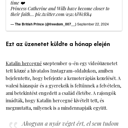
time ❤️
Princess Catherine and Wills have become closer to
their faith…
pic.twitter.com/a5wAiWcRh4
— The British Prince (@freedom_007__)
September 22, 2024
Ezt az üzenetet küldte a hónap elején
Katalin hercegné
szeptember 9-én egy videóüzenetet
tett közzé a hivatalos Instagram-oldalukon, amiben
bejelentette, hogy befejezte a kemoterápiás kezelését. A
walesi házaspár és a gyerekeik is feltűnnek a felvételen,
ami betekintést engedett a család életébe. A rajongók
imádták, hogy Katalin hercegné kivételt tett, és
megmutatta, milyenek is a mindennapjaik együtt.
Ahogyan a nyár véget ért, el sem tudom