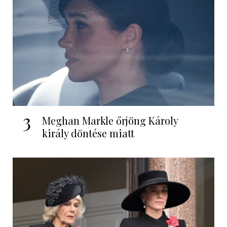
3
Meghan Markle őrjöng Károly
király döntése miatt