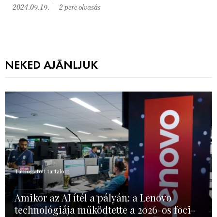
2024.09.19.
2 perc olvasás
NEKED AJÁNLJUK
Támogatott tartalom
Amikor az AI ítél a pályán: a Lenovo
technológiája működtette a 2026-os foci-