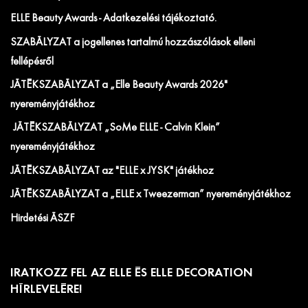
ELLE Beauty Awards - Adatkezelési tájékoztató.
SZABÁLYZAT a jogellenes tartalmú hozzászólások elleni
fellépésről
JÁTÉKSZABÁLYZAT a „Elle Beauty Awards 2026"
nyereményjátékhoz
JÁTÉKSZABÁLYZAT „SoMe ELLE - Calvin Klein”
nyereményjátékhoz
JÁTÉKSZABÁLYZAT az "ELLE x JYSK" játékhoz
JÁTÉKSZABÁLYZAT a „ELLE x Tweezerman” nyereményjátékhoz
Hirdetési ÁSZF
IRATKOZZ FEL AZ ELLE ÉS ELLE DECORATION
HÍRLEVELÉRE!