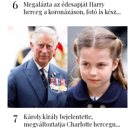
6
Megalázta az édesapját Harry
herceg a koronázáson, fotó is kész...
7
Károly király bejelentette,
megváltoztatja Charlotte hercegn...