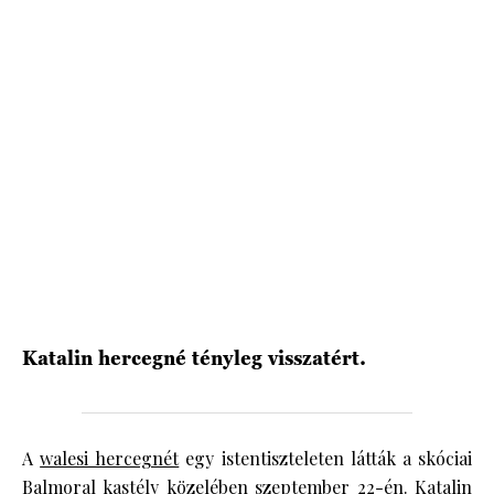
HÍRLEVÉL
Katalin hercegné tényleg visszatért.
A
walesi hercegnét
egy istentiszteleten látták a skóciai
Balmoral kastély közelében szeptember 22-én. Katalin