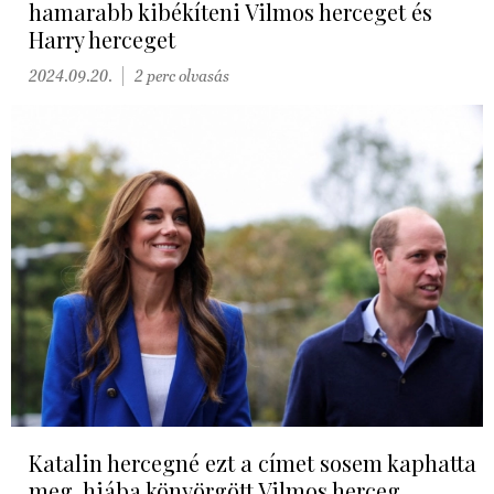
hamarabb kibékíteni Vilmos herceget és
Harry herceget
2024.09.20.
2 perc olvasás
Katalin hercegné ezt a címet sosem kaphatta
meg, hiába könyörgött Vilmos herceg