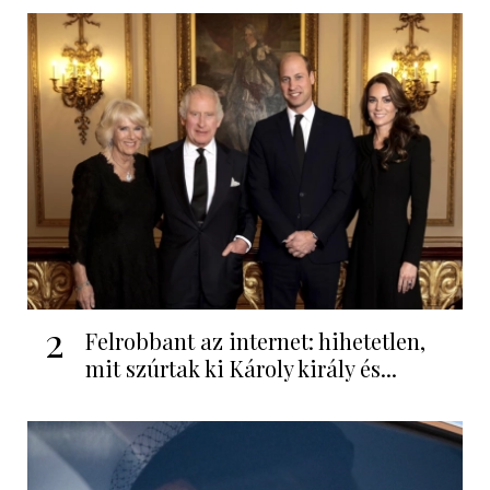
2
Felrobbant az internet: hihetetlen,
mit szúrtak ki Károly király és...