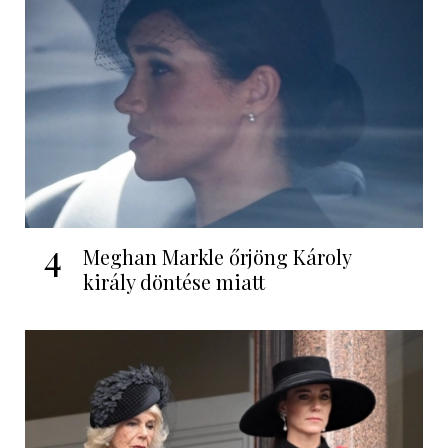
4
Meghan Markle őrjöng Károly
király döntése miatt