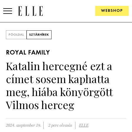
WEBSHOP
DIVAT
FŐOLDAL
SZTÁRHÍREK
ELLE DIGITAL
ROYAL FAMILY
GOURMET AWARDS
Katalin hercegné ezt a
SZÉPSÉG
címet sosem kaphatta
KULTÚRA
meg, hiába könyörgött
PSZICHÉ
Vilmos herceg
ÉLETMÓD
2024. szeptember 19.
2 perc olvasás
ELLE
PÁRKAPCSOLAT