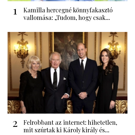
1
Kamilla hercegné könnyfakasztó
vallomása: „Tudom, hogy csak...
2
Felrobbant az internet: hihetetlen,
mit szúrtak ki Károly király és...