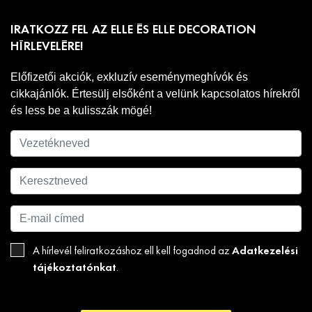
IRATKOZZ FEL AZ ELLE ÉS ELLE DECORATION
HÍRLEVELÉRE!
Előfizetői akciók, exkluzív eseménymeghívók és
cikkajánlók. Értesülj elsőként a velünk kapcsolatos hírekről
és less be a kulisszák mögé!
Adatkezelési
A hírlevél feliratkozáshoz ell kell fogadnod az
tájékoztatónkat
.