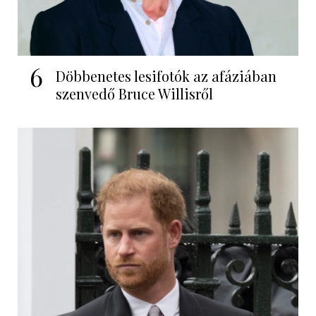
6
Döbbenetes lesifotók az afáziában
szenvedő Bruce Willisről