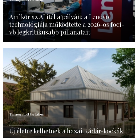
Amikor az AI ítél a pályán: a Lenovo
technológiája működtette a 2026-os foci-
vb legkritikusabb pillanatait
Támogatott tartalom
Új életre kelhetnek a hazai Kádár-kockák