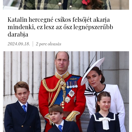
Katalin hercegné csíkos felsőjét akarja
mindenki, ez lesz az ősz legnépszerűbb
darabja
2024.09.18.
2 perc olvasás