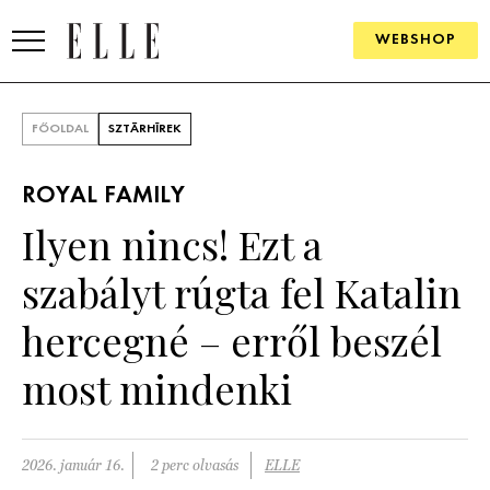
WEBSHOP
DIVAT
FŐOLDAL
SZTÁRHÍREK
ELLE DIGITAL
ROYAL FAMILY
GOURMET AWARDS
Ilyen nincs! Ezt a
SZÉPSÉG
szabályt rúgta fel Katalin
KULTÚRA
hercegné – erről beszél
PSZICHÉ
most mindenki
ÉLETMÓD
2026. január 16.
2 perc olvasás
ELLE
PÁRKAPCSOLAT