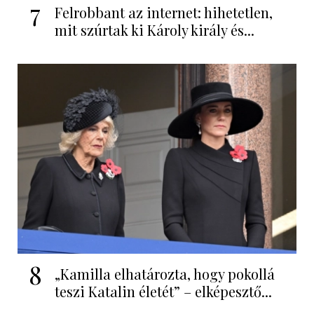
7
Felrobbant az internet: hihetetlen,
mit szúrtak ki Károly király és...
8
„Kamilla elhatározta, hogy pokollá
teszi Katalin életét” – elképesztő...