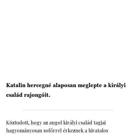
HÍRLEVÉL
Katalin hercegné alaposan meglepte a királyi
család rajongóit.
Köztudott, hogy az angol királyi család tagjai
hagyományosan sofőrrel érkeznek a hivatalos