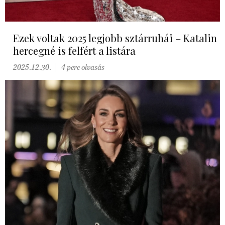
Ezek voltak 2025 legjobb sztárruhái – Katalin
hercegné is felfért a listára
2025.12.30.
4 perc olvasás