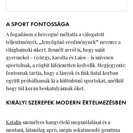
A SPORT FONTOSSÁGA
A fogadáson a hercegné méltatta a válogatott
teljesítményét, „lenyűgöző eredménynek” nevezve a
világbajnoki sikert. Beszélt arról is, hogy saját
gyermekei – György, Sarolta és Lajos – is szívesen
sportolnak, a rögbit kifejezetten kedvelik. Megjegyezte:
fontosnak tartja, hogy a lányok és fiúk fiatal korban
együtt próbálhassák ki a különböző sportokat, anélkül
hogy túl korán beskatulyáznák őket.
KIRÁLYI SZEREPEK MODERN ÉRTELMEZÉSBEN
Katalin
személyes hangvételű megszólalásai és a
mostani, látszólag apró, mégis sokatmondó gesztusa