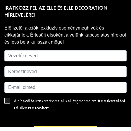
IRATKOZZ FEL AZ ELLE ÉS ELLE DECORATION
HÍRLEVELÉRE!
Előfizetői akciók, exkluzív eseménymeghívók és
cikkajánlók. Értesülj elsőként a velünk kapcsolatos hírekről
és less be a kulisszák mögé!
Adatkezelési
A hírlevél feliratkozáshoz ell kell fogadnod az
tájékoztatónkat
.