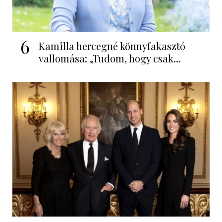
6
Kamilla hercegné könnyfakasztó
vallomása: „Tudom, hogy csak...