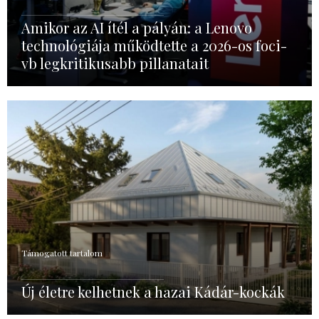
Amikor az AI ítél a pályán: a Lenovo
technológiája működtette a 2026-os foci-
vb legkritikusabb pillanatait
Támogatott tartalom
Új életre kelhetnek a hazai Kádár-kockák