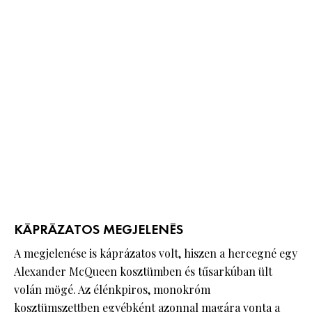
KÁPRÁZATOS MEGJELENÉS
A megjelenése is káprázatos volt, hiszen a hercegné egy
Alexander McQueen kosztümben és tűsarkúban ült
volán mögé. Az élénkpiros, monokróm
kosztümszettben egyébként azonnal magára vonta a