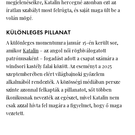
megjelenéseikre, Katalin hercegné azonban ezt az
íratlan szabályt most felrúgta, és saját maga ült be a
volán mögé.
KÜLÖNLEGES PILLANAT
A különleges momentumra január 15-én került sor,
amikor
Katalin
– az angol női rögbiválogatott
patrónusaként – fogadást adott a csapat számára a
windsori kastély falai között. Az eseményt a 2025
szeptemberében elért világbajnoki győzelem
alkalmából rendezték. A közösségi médiában persze
szinte azonnal felkapták a pillanatot, sőt többen
ikonikusnak nevezték az egészet, mivel Katalin nem
csak azzal hívta fel magára a figyelmet, hogy ő maga
vezetett.