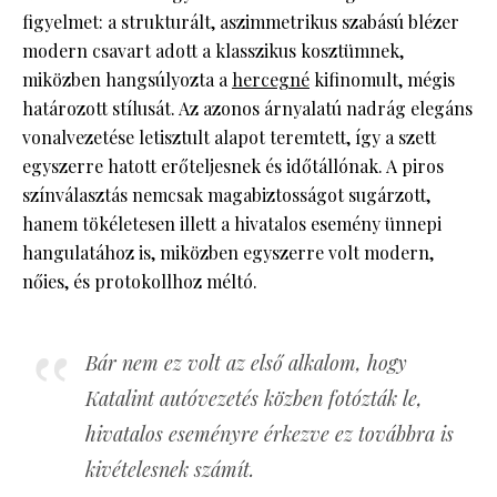
figyelmet: a strukturált, aszimmetrikus szabású blézer
modern csavart adott a klasszikus kosztümnek,
miközben hangsúlyozta a
hercegné
kifinomult, mégis
határozott stílusát. Az azonos árnyalatú nadrág elegáns
vonalvezetése letisztult alapot teremtett, így a szett
egyszerre hatott erőteljesnek és időtállónak. A piros
színválasztás nemcsak magabiztosságot sugárzott,
hanem tökéletesen illett a hivatalos esemény ünnepi
hangulatához is, miközben egyszerre volt modern,
nőies, és protokollhoz méltó.
Bár nem ez volt az első alkalom, hogy
Katalint autóvezetés közben fotózták le,
hivatalos eseményre érkezve ez továbbra is
kivételesnek számít.