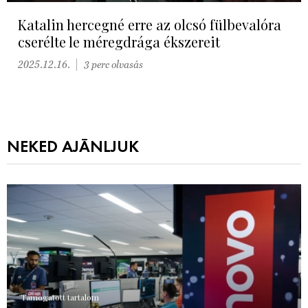
Katalin hercegné erre az olcsó fülbevalóra
cserélte le méregdrága ékszereit
2025.12.16.
3 perc olvasás
NEKED AJÁNLJUK
Támogatott tartalom