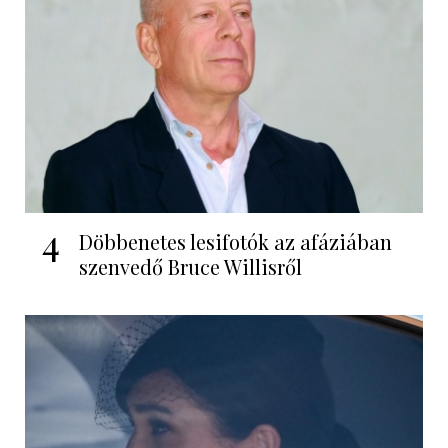
4
Döbbenetes lesifotók az afáziában
szenvedő Bruce Willisről