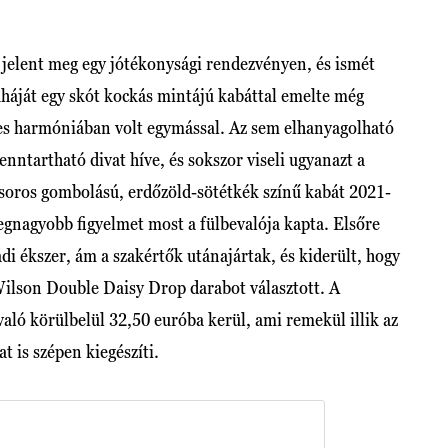
jelent meg egy jótékonysági rendezvényen, és ismét
uháját egy skót kockás mintájú kabáttal emelte még
es harmóniában volt egymással. Az sem elhanyagolható
nntartható divat híve, és sokszor viseli ugyanazt a
soros gombolású, erdőzöld-sötétkék színű kabát 2021-
legnagyobb figyelmet most a fülbevalója kapta. Elsőre
di ékszer, ám a szakértők utánajártak, és kiderült, hogy
ilson Double Daisy Drop darabot választott. A
való körülbelül 32,50 euróba kerül, ami remekül illik az
t is szépen kiegészíti.