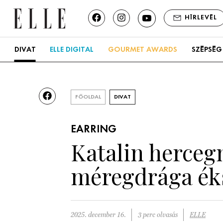
HÍRLEVÉL
DIVAT
ELLE DIGITAL
GOURMET AWARDS
SZÉPSÉG
FŐOLDAL
DIVAT
EARRING
Katalin hercegn
méregdrága éks
2025. december 16.
3 perc olvasás
ELLE