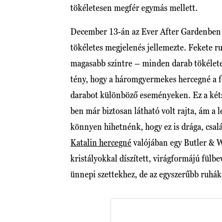
tökéletesen megfér egymás mellett.
December 13-án az Ever After Gardenben 
tökéletes megjelenés jellemezte. Fekete r
magasabb szintre – minden darab tökélet
tény, hogy a háromgyermekes hercegné a fe
darabot különböző eseményeken. Ez a két
ben már biztosan látható volt rajta, ám a 
könnyen hihetnénk, hogy ez is drága, csalá
Katalin hercegné
valójában egy Butler & W
kristályokkal díszített, virágformájú fülbe
ünnepi szettekhez, de az egyszerűbb ruháka