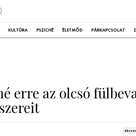
KULTÚRA
PSZICHÉ
ÉLETMÓD
PÁRKAPCSOLAT
é erre az olcsó fülbeva
zereit
éksze