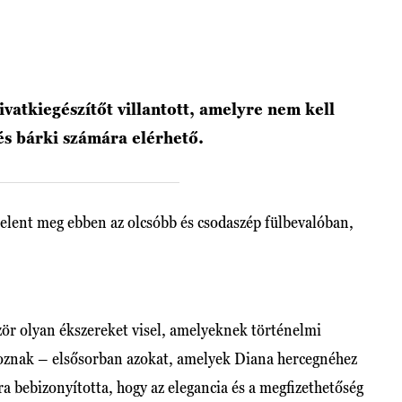
vatkiegészítőt villantott, amelyre nem kell
és bárki számára elérhető.
elent meg ebben az olcsóbb és csodaszép fülbevalóban,
ször olyan ékszereket visel, amelyeknek történelmi
doznak – elsősorban azokat, amelyek Diana hercegnéhez
a bebizonyította, hogy az elegancia és a megfizethetőség