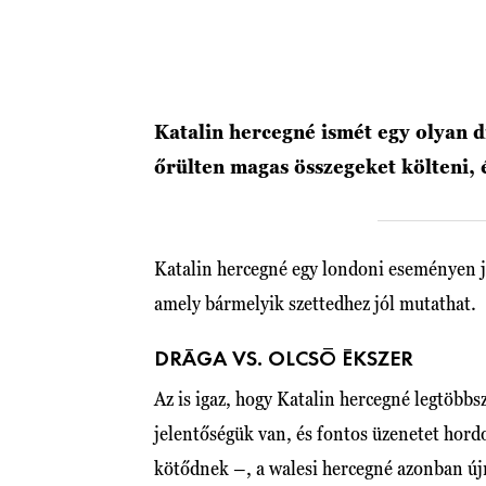
Katalin hercegné ismét egy olyan di
őrülten magas összegeket költeni, 
Katalin hercegné egy londoni eseményen j
amely bármelyik szettedhez jól mutathat.
DRÁGA VS. OLCSÓ ÉKSZER
Az is igaz, hogy Katalin hercegné legtöbb
jelentőségük van, és fontos üzenetet hor
kötődnek –, a walesi hercegné azonban újr