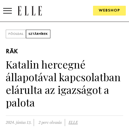
WEBSHOP
DIVAT
FŐOLDAL
SZTÁRHÍREK
ELLE DIGITAL
RÁK
GOURMET AWARDS
Katalin hercegné
SZÉPSÉG
állapotával kapcsolatban
KULTÚRA
elárulta az igazságot a
PSZICHÉ
palota
ÉLETMÓD
2024. június 13.
2 perc olvasás
ELLE
PÁRKAPCSOLAT