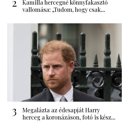
2
Kamilla hercegné könnyfakasztó
vallomása: „Tudom, hogy csak...
3
Megalázta az édesapját Harry
herceg a koronázáson, fotó is kész...