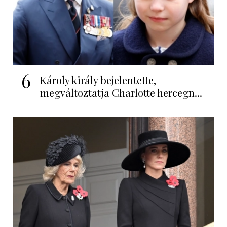
6
Károly király bejelentette,
megváltoztatja Charlotte hercegn...