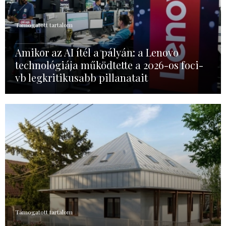
Támogatott tartalom
Amikor az AI ítél a pályán: a Lenovo
technológiája működtette a 2026-os foci-
vb legkritikusabb pillanatait
Támogatott tartalom