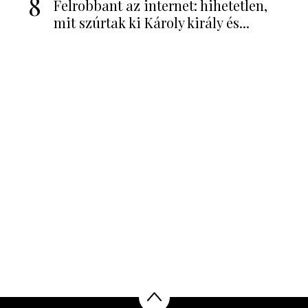
8
Felrobbant az internet: hihetetlen,
mit szúrtak ki Károly király és...