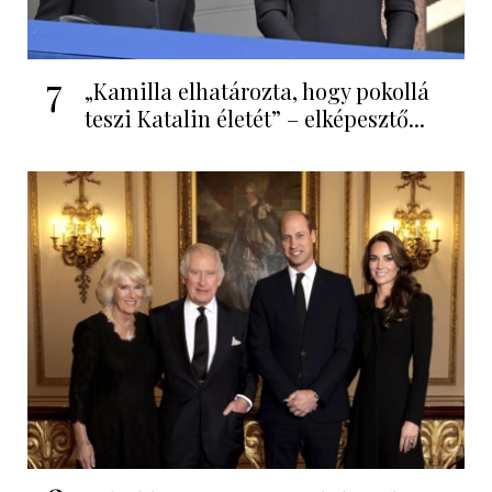
7
„Kamilla elhatározta, hogy pokollá
teszi Katalin életét” – elképesztő...