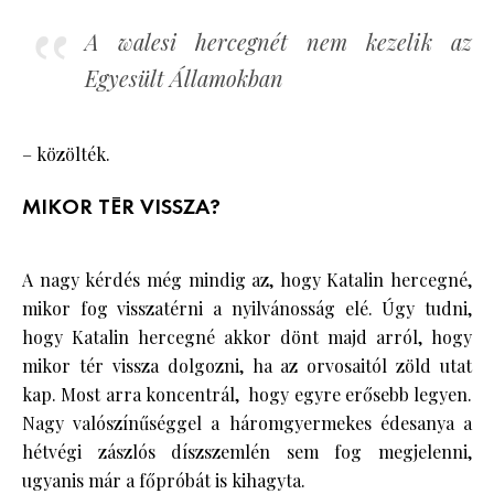
A walesi hercegnét nem kezelik az
Egyesült Államokban
– közölték.
MIKOR TÉR VISSZA?
A nagy kérdés még mindig az, hogy Katalin hercegné,
mikor fog visszatérni a nyilvánosság elé. Úgy tudni,
hogy Katalin hercegné akkor dönt majd arról, hogy
mikor tér vissza dolgozni, ha az orvosaitól zöld utat
kap. Most arra koncentrál, hogy egyre erősebb legyen.
Nagy valószínűséggel a háromgyermekes édesanya a
hétvégi zászlós díszszemlén sem fog megjelenni,
ugyanis már a főpróbát is kihagyta.