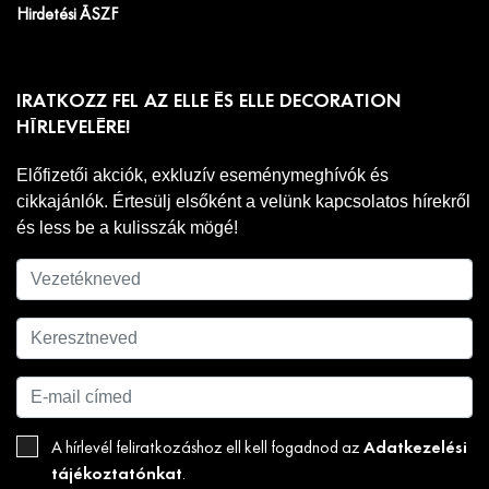
Hirdetési ÁSZF
IRATKOZZ FEL AZ ELLE ÉS ELLE DECORATION
HÍRLEVELÉRE!
Előfizetői akciók, exkluzív eseménymeghívók és
cikkajánlók. Értesülj elsőként a velünk kapcsolatos hírekről
és less be a kulisszák mögé!
Adatkezelési
A hírlevél feliratkozáshoz ell kell fogadnod az
tájékoztatónkat
.