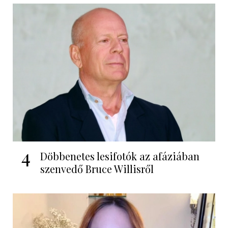
4
Döbbenetes lesifotók az afáziában
szenvedő Bruce Willisről