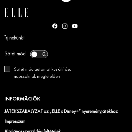
Írj nekünk!
Sötét mód
Sötét mód automatikus állítása
napszaknak megfelelően
INFORMÁCIÓK
JÁTÉKSZABÁLYZAT az „ELLE x Disney+” nyereményjátékhoz
Impresszum
Általános szerződési feltételek