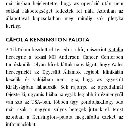
márciusban bejelentette, hogy az operáció után nem
sokkal
rákbetegséget
fedeztek fel nála. Azonban az
állapotával kapcsolatban még mindig sok pletyka
kering.
CÁFOL A KENSINGTON-PALOTA
A TikTokon kezdett el terjedni a hír, miszerint
Katalin
hercegné
a texasi MD Anderson Cancer Centerben
tartózkodik. Olyan hírek láttak napvilágot, hogy Wales
hercegnéjét az Egyesült Államok legjobb klinikáján
kezelik, és valójában nem igaz, hogy az Egyesült
Királyságban lábadozik. Sok rajongó az aggodalmát
fejezte ki, ugyanis hiába az egyik legjobb intézményről
van szó az USA-ban, többen úgy gondolják,hogy oda
már csak a nagyon súlyos betegek jutnak el. Most
azonban a Kensington-palota megcáfolta ezeket az
információkat.