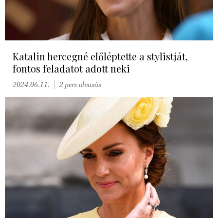
Katalin hercegné előléptette a stylistját,
fontos feladatot adott neki
2024.06.11.
2 perc olvasás