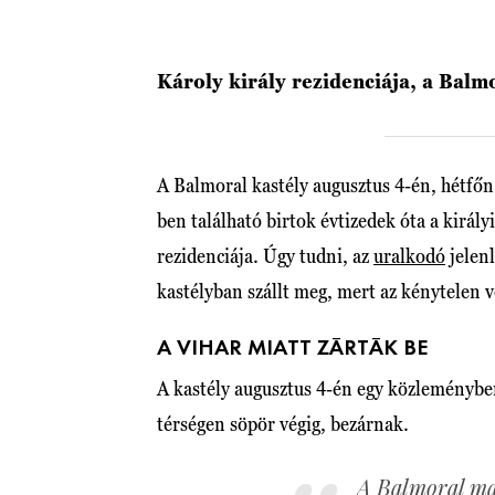
Károly király rezidenciája, a Balm
A Balmoral kastély augusztus 4-én, hétfőn 
ben található birtok évtizedek óta a királ
rezidenciája. Úgy tudni, az
uralkodó
jelenl
kastélyban szállt meg, mert az kénytelen v
A VIHAR MIATT ZÁRTÁK BE
A kastély augusztus 4-én egy közleményben
térségen söpör végig, bezárnak.
A Balmoral ma,