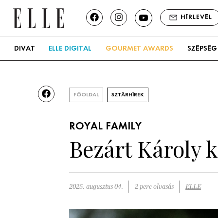
HÍRLEVÉL
DIVAT
ELLE DIGITAL
GOURMET AWARDS
SZÉPSÉG
FŐOLDAL
SZTÁRHÍREK
ROYAL FAMILY
Bezárt Károly k
2025. augusztus 04.
2 perc olvasás
ELLE