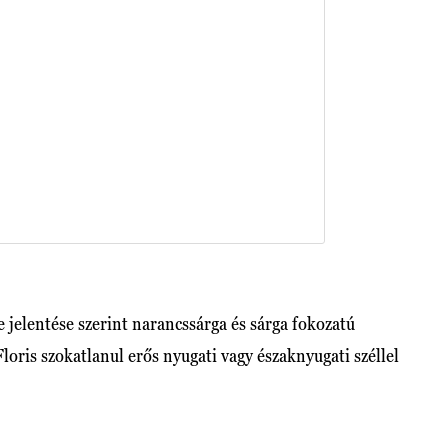
e jelentése szerint narancssárga és sárga fokozatú
Floris szokatlanul erős nyugati vagy északnyugati széllel