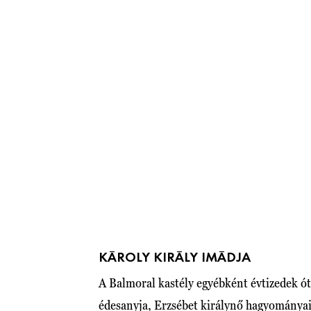
KÁROLY KIRÁLY IMÁDJA
A Balmoral kastély egyébként évtizedek óta
édesanyja, Erzsébet királynő hagyományai