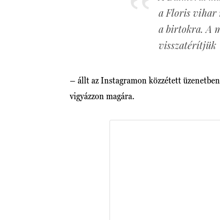
a Floris vihar
a birtokra. A 
visszatérítjük
– állt az Instagramon közzétett üzenetbe
vigyázzon magára.