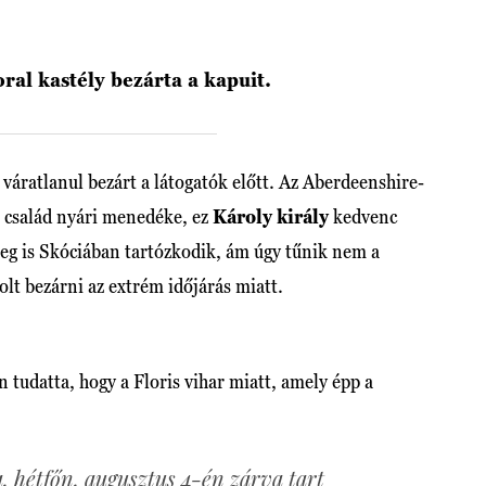
oral kastély bezárta a kapuit.
váratlanul bezárt a látogatók előtt. Az Aberdeenshire-
yi család nyári menedéke, ez
Károly király
kedvenc
eg is Skóciában tartózkodik, ám úgy tűnik nem a
olt bezárni az extrém időjárás miatt.
 tudatta, hogy a Floris vihar miatt, amely épp a
 hétfőn, augusztus 4-én zárva tart