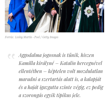
Forrás: Lesley Martin - Pool / Getty Images
Aggodalma jogosnak is tűnik, hiszen
Kamilla királyné – Katalin hercegnével
ellentétben – képtelen volt mozdulatlan
maradni a szertartás alatt is, a kalapját
és a haját igazgatta szinte végig, ez pedig
a szorongás egyik tipikus jele.