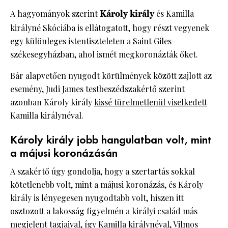
A hagyományok szerint
Károly király
és Kamilla
királyné Skóciába is ellátogatott, hogy részt vegyenek
egy különleges istentiszteleten a Saint Giles-
székesegyházban, ahol ismét megkoronázták őket.
Bár alapvetően nyugodt körülmények között zajlott az
esemény, Judi James testbeszédszakértő szerint
azonban Károly király
kissé türelmetlenül viselkedett
Kamilla királynéval.
Károly király jobb hangulatban volt, mint
a májusi koronázásán
A szakértő úgy gondolja, hogy a szertartás sokkal
kötetlenebb volt, mint a májusi koronázás, és Károly
király is lényegesen nyugodtabb volt, hiszen itt
osztozott a lakosság figyelmén a királyi család más
megjelent tagjaival, így Kamilla királynéval, Vilmos