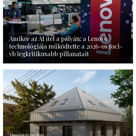
Támogatott tartalom
Amikor az AI ítél a pályán: a Lenovo
technológiája működtette a 2026-os foci-
vb legkritikusabb pillanatait
Támogatott tartalom