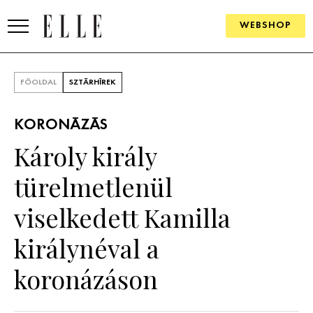
WEBSHOP
DIVAT
FŐOLDAL
SZTÁRHÍREK
ELLE DIGITAL
KORONÁZÁS
GOURMET AWARDS
Károly király
SZÉPSÉG
türelmetlenül
KULTÚRA
viselkedett Kamilla
PSZICHÉ
királynéval a
koronázáson
ÉLETMÓD
PÁRKAPCSOLAT