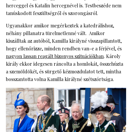
herceggel és Katalin hercegnével is. Testbeszéde nem
tanúskodott feszültségről és szorongásról.
Ugyanakkor amikor megérkeztek a katedrálishoz,
néhány pillanatra türelmetlenné vált. Amikor
kiszálltak az autóból, Kamilla királyné visszapillantott,
hogy ellenőrizze, minden rendben van-e a férjével, és
nagyon lassan reagált bizonyos szituációkban
. Károly
király ekkor idegesen ráncolta a homlokát, összehúzta
a szemöldökét, és sürgető kézmozdulatot tett, mintha
bosszantotta volna Kamilla királyné szétszórtsága.