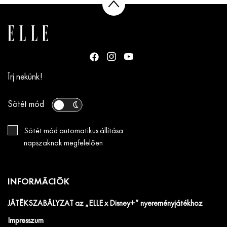
Írj nekünk!
Sötét mód
Sötét mód automatikus állítása
napszaknak megfelelően
INFORMÁCIÓK
JÁTÉKSZABÁLYZAT az „ELLE x Disney+” nyereményjátékhoz
Impresszum