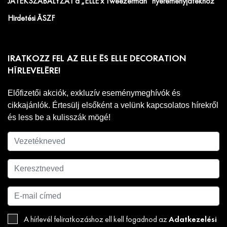
JÁTÉKSZABÁLYZAT a „ELLE x Tweezerman” nyereményjátékhoz
Hirdetési ÁSZF
IRATKOZZ FEL AZ ELLE ÉS ELLE DECORATION
HÍRLEVELÉRE!
Előfizetői akciók, exkluzív eseménymeghívók és
cikkajánlók. Értesülj elsőként a velünk kapcsolatos hírekről
és less be a kulisszák mögé!
Adatkezelési
A hírlevél feliratkozáshoz ell kell fogadnod az