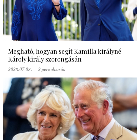
Megható, hogyan segít Kamilla királyné
Károly király szorongásán
2023.07.03.
2 perc olvasás