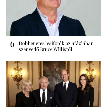
6
Döbbenetes lesifotók az afáziában
szenvedő Bruce Willisről