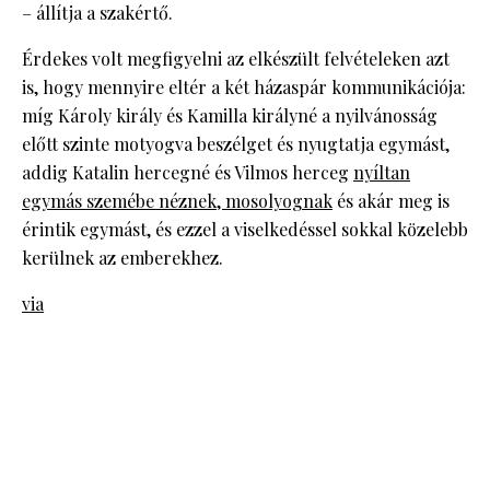
– állítja a szakértő.
Érdekes volt megfigyelni az elkészült felvételeken azt
is, hogy mennyire eltér a két házaspár kommunikációja:
míg Károly király és Kamilla királyné a nyilvánosság
előtt szinte motyogva beszélget és nyugtatja egymást,
addig Katalin hercegné és Vilmos herceg
nyíltan
egymás szemébe néznek, mosolyognak
és akár meg is
érintik egymást, és ezzel a viselkedéssel sokkal közelebb
kerülnek az emberekhez.
via