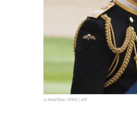
© David Rose / POOL / AFP