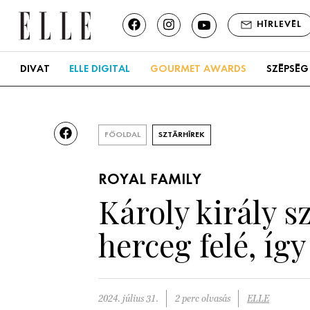
HÍRLEVÉL
DIVAT
ELLE DIGITAL
GOURMET AWARDS
SZÉPSÉG
FŐOLDAL
SZTÁRHÍREK
ROYAL FAMILY
Károly király s
herceg felé, így
2024. július 31.
2 perc olvasás
ELLE