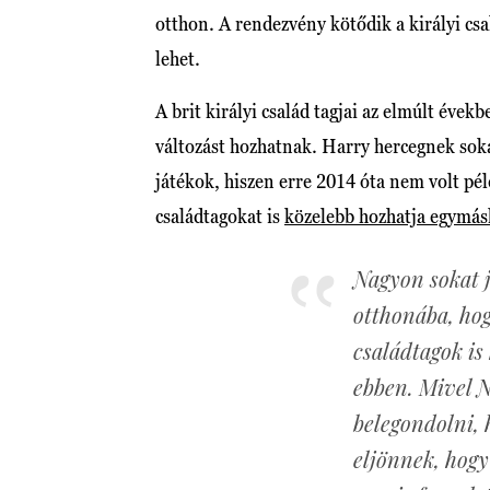
otthon. A rendezvény kötődik a királyi csal
lehet.
A brit királyi család tagjai az elmúlt éve
változást hozhatnak. Harry hercegnek soka
játékok, hiszen erre 2014 óta nem volt pél
családtagokat is
közelebb hozhatja egymás
Nagyon sokat j
otthonába, hog
családtagok is
ebben. Mivel N
belegondolni, h
eljönnek, hogy