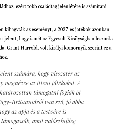
ádhoz, ezért több családtag jelenlétére is számítani
kben kihagyták az eseményt, a 2027-es játékok azonban
t jelent, hogy ismét az Egyesült Királyságban lesznek a
da. Grant Harrold, volt királyi komornyik szerint ez a
hoz
.
elent számára, hogy visszatér az
y megnézze az itteni játékokat. A
 határozottan támogatni fogják őt
agy-Britanniáról van szó, jó abba
ogy az apja és a testvére is
 támogassák, amit valószínűleg