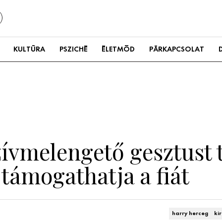
KULTÚRA
PSZICHÉ
ÉLETMÓD
PÁRKAPCSOLAT
zívmelengető gesztust 
 támogathatja a fiát
harry herceg
ki