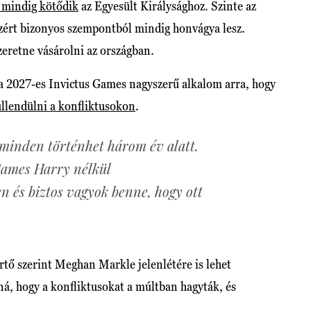
 mindig kötődik
az Egyesült Királysághoz. Szinte az
 ezért bizonyos szempontból mindig honvágya lesz.
szeretne vásárolni az országban.
t a 2027-es Invictus Games nagyszerű alkalom arra, hogy
úllendülni a konfliktusokon
.
minden történhet három év alatt.
Games Harry nélkül
en és biztos vagyok benne, hogy ott
tő szerint Meghan Markle jelenlétére is lehet
á, hogy a konfliktusokat a múltban hagyták, és