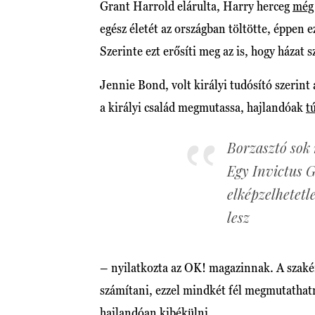
Grant Harrold elárulta, Harry herceg
még
egész életét az országban töltötte, éppen
Szerinte ezt erősíti meg az is, hogy házat 
Jennie Bond, volt királyi tudósító szerin
a királyi család megmutassa, hajlandóak
t
Borzasztó sok 
Egy Invictus 
elképzelhetetl
lesz
– nyilatkozta az OK! magazinnak. A szakér
számítani, ezzel mindkét fél megmutathatn
hajlandóan kibékülni.