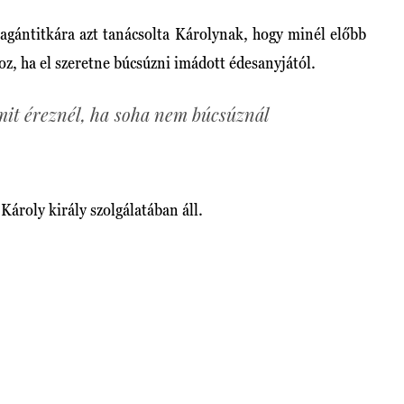
agántitkára azt tanácsolta Károlynak, hogy minél előbb
oz, ha el szeretne búcsúzni imádott édesanyjától.
mit éreznél, ha soha nem búcsúznál
Károly király szolgálatában áll.