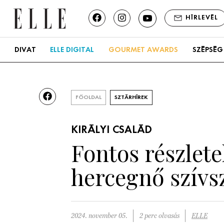
HÍRLEVÉL
DIVAT
ELLE DIGITAL
GOURMET AWARDS
SZÉPSÉG
FŐOLDAL
SZTÁRHÍREK
KIRÁLYI CSALÁD
Fontos részlete
hercegnő szívsz
2024. november 05.
2 perc olvasás
ELLE