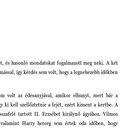
rét, és hasonló mondatokat fogalmazott meg neki. A két
ymással, így kérdés sem volt, hogy a legnehezebb időkben
em volt az édesanyjával, amikor elhunyt, mert bár a
 ki kell szellőztetnie a fejét, ezért kiment a kertbe. A
isszafelé tartott II. Erzsébet királynő ágyához. Vilmos
, valamint Harry herceg sem értek oda időben, hogy