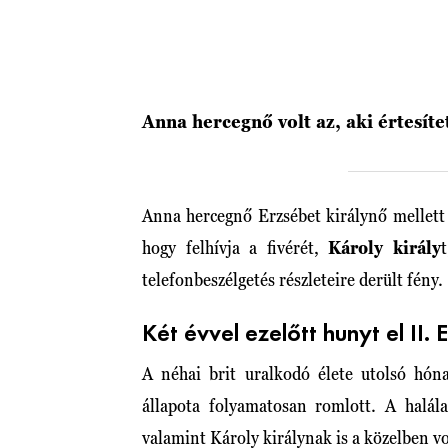
Anna hercegnő volt az, aki értesíte
Anna hercegnő Erzsébet királynő mellett v
hogy felhívja a fivérét,
Károly király
telefonbeszélgetés részleteire derült fény.
Két évvel ezelőtt hunyt el II. 
A néhai brit uralkodó élete utolsó hóna
állapota folyamatosan romlott. A halála
valamint Károly királynak is a közelben v