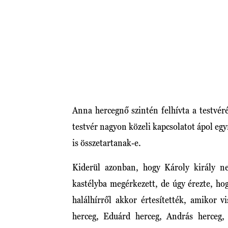
Anna hercegnő szintén felhívta a testvé
testvér nagyon közeli kapcsolatot ápol eg
is összetartanak-e.
Kiderül azonban, hogy Károly király n
kastélyba megérkezett, de úgy érezte, hogy
halálhírről akkor értesítették, amikor v
herceg, Eduárd herceg, András herceg