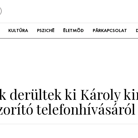
KULTÚRA
PSZICHÉ
ÉLETMÓD
PÁRKAPCSOLAT
k derültek ki Károly ki
orító telefonhívásáról