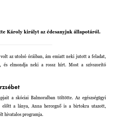
tte Károly királyt az édesanyjuk állapotáról.
olt az utolsó óráiban, ám emiatt neki jutott a feladat,
t, és elmondja neki a rossz hírt. Most a szívszorító
Erzsébet
pjait a skóciai Balmoralban töltötte. Az egészségügyi
 előtt a lánya, Anna hercegnő is a birtokra utazott,
olt hivatalos programja.