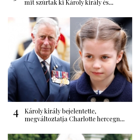
mit szúrtak ki Károly király és...
4
Károly király bejelentette,
megváltoztatja Charlotte hercegn...