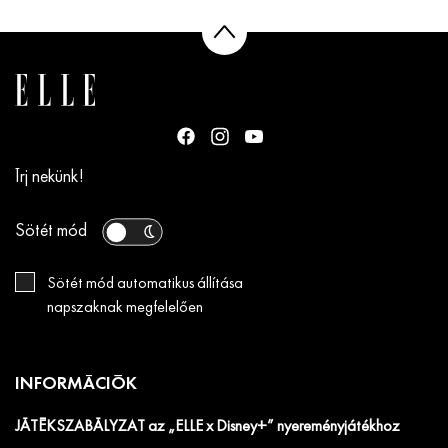
Írj nekünk!
Sötét mód
Sötét mód automatikus állítása
napszaknak megfelelően
INFORMÁCIÓK
JÁTÉKSZABÁLYZAT az „ELLE x Disney+” nyereményjátékhoz