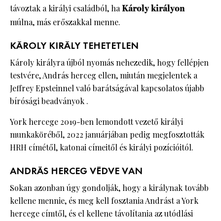
távoztak a királyi családból, ha
Károly királyon
múlna, más erőszakkal menne.
KÁROLY KIRÁLY TEHETETLEN
Károly királyra újból nyomás nehezedik, hogy fellépjen
testvére, András herceg ellen, miután megjelentek a
Jeffrey Epsteinnel való barátságával kapcsolatos újabb
bírósági beadványok .
York hercege 2019-ben lemondott vezető királyi
munkaköréből, 2022 januárjában pedig megfosztották
HRH címétől, katonai címeitől és királyi pozícióitól.
ANDRÁS HERCEG VÉDVE VAN
Sokan azonban úgy gondolják, hogy a királynak tovább
kellene mennie, és meg kell fosztania Andrást a York
hercege címtől, és el kellene távolítania az utódlási