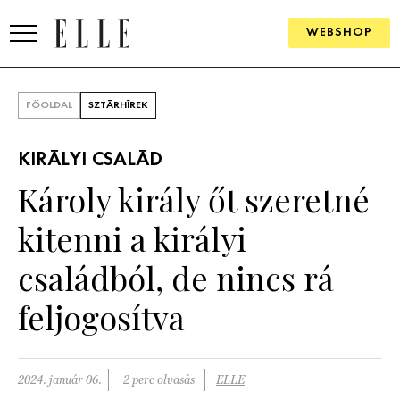
WEBSHOP
DIVAT
FŐOLDAL
SZTÁRHÍREK
ELLE DIGITAL
KIRÁLYI CSALÁD
GOURMET AWARDS
Károly király őt szeretné
SZÉPSÉG
kitenni a királyi
KULTÚRA
családból, de nincs rá
PSZICHÉ
feljogosítva
ÉLETMÓD
2024. január 06.
2 perc olvasás
ELLE
PÁRKAPCSOLAT