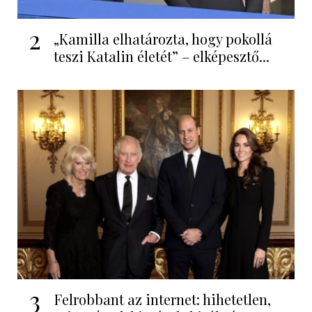
2
„Kamilla elhatározta, hogy pokollá
teszi Katalin életét” – elképesztő...
3
Felrobbant az internet: hihetetlen,