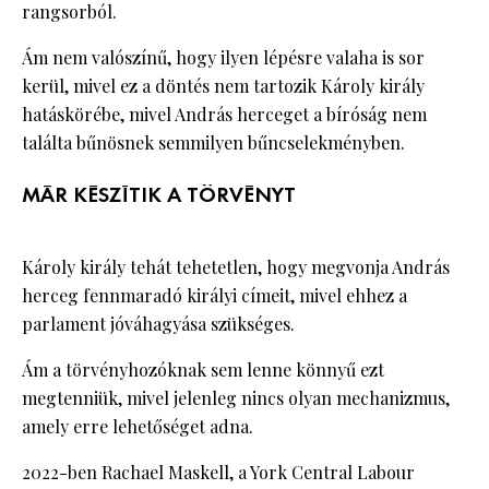
rangsorból.
Ám nem valószínű, hogy ilyen lépésre valaha is sor
kerül, mivel ez a döntés nem tartozik Károly király
hatáskörébe, mivel András herceget a bíróság nem
találta bűnösnek semmilyen bűncselekményben.
MÁR KÉSZÍTIK A TÖRVÉNYT
Károly király tehát tehetetlen, hogy megvonja András
herceg fennmaradó királyi címeit, mivel ehhez a
parlament jóváhagyása szükséges.
Ám a törvényhozóknak sem lenne könnyű ezt
megtenniük, mivel jelenleg nincs olyan mechanizmus,
amely erre lehetőséget adna.
2022-ben Rachael Maskell, a York Central Labour