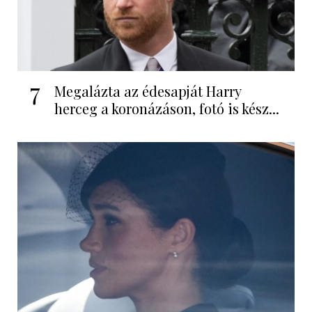
7
Megalázta az édesapját Harry
herceg a koronázáson, fotó is kész...