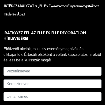
JÁTÉKSZABÁLYZAT a „ELLE x Tweezerman” nyereményjátékhoz
Hirdetési ÁSZF
IRATKOZZ FEL AZ ELLE ÉS ELLE DECORATION
HÍRLEVELÉRE!
Előfizetői akciók, exkluzív eseménymeghívók és
cikkajánlók. Értesülj elsőként a velünk kapcsolatos hírekről
és less be a kulisszák mögé!