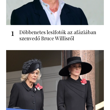
1
Döbbenetes lesifotók az afáziában
szenvedő Bruce Willisről