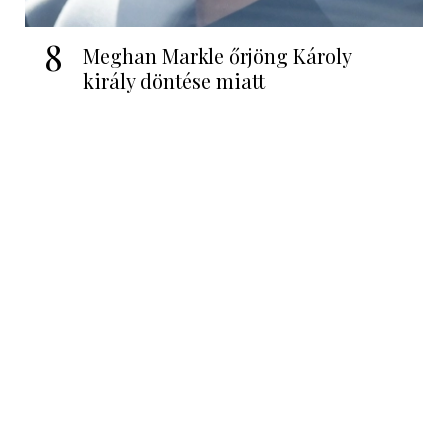
8
Meghan Markle őrjöng Károly
király döntése miatt