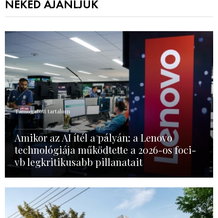
NEKED AJÁNLJUK
Támogatott tartalom
Amikor az AI ítél a pályán: a Lenovo
technológiája működtette a 2026-os foci-
vb legkritikusabb pillanatait