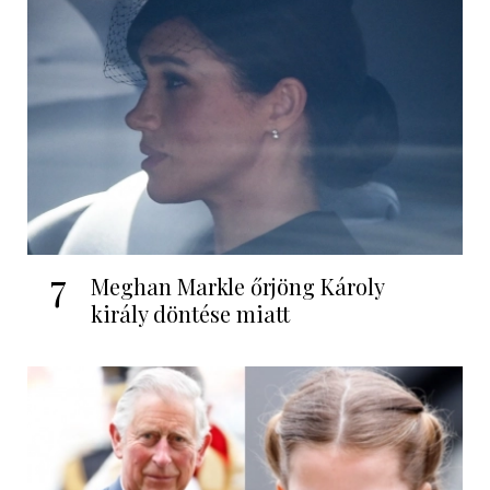
7
Meghan Markle őrjöng Károly
király döntése miatt