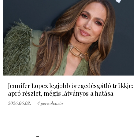
Jennifer Lopez legjobb öregedésgátló trükkje:
apró részlet, mégis látványos a hatása
2026.06.02.
4 perc olvasás