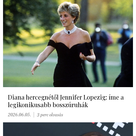
Diana hercegnétől Jennifer Lopezig: íme a
legikonikusabb bosszúruhák
2026.06.05.
3 perc olvasás