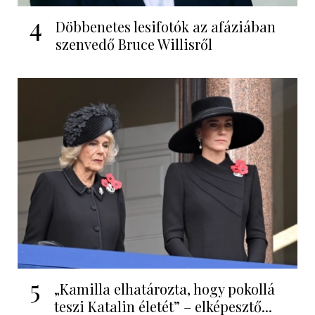
4
Döbbenetes lesifotók az afáziában
szenvedő Bruce Willisről
5
„Kamilla elhatározta, hogy pokollá
teszi Katalin életét” – elképesztő...