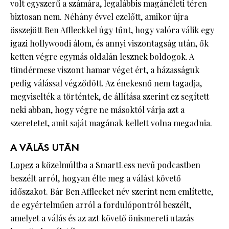
volt egyszerű a számára, legalábbis magánéleti téren
biztosan nem. Néhány évvel ezelőtt, amikor újra
összejött Ben Affleckkel úgy tűnt, hogy valóra válik egy
igazi hollywoodi álom, és annyi viszontagság után, ők
ketten végre egymás oldalán lesznek boldogok. A
tündérmese viszont hamar véget ért, a házasságuk
pedig válással végződött. Az énekesnő nem tagadja,
megviselték a történtek, de állítása szerint ez segített
neki abban, hogy végre ne másoktól várja azt a
szeretetet, amit saját magának kellett volna megadnia.
A VÁLÁS UTÁN
Lopez
a közelmúltba a SmartLess nevű podcastben
beszélt arról, hogyan élte meg a válást követő
időszakot. Bár Ben Afflecket név szerint nem említette,
de egyértelműen arról a fordulópontról beszélt,
amelyet a válás és az azt követő önismereti utazás