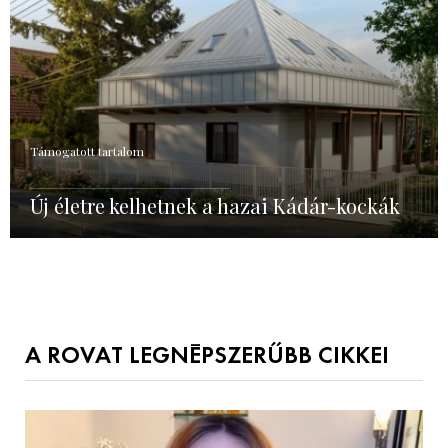
Támogatott tartalom
Új életre kelhetnek a hazai Kádár-kockák
A ROVAT LEGNÉPSZERŰBB CIKKEI