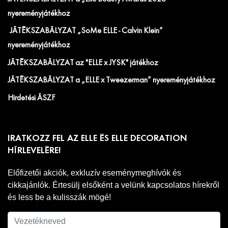
nyereményjátékhoz
JÁTÉKSZABÁLYZAT „SoMe ELLE - Calvin Klein”
nyereményjátékhoz
JÁTÉKSZABÁLYZAT az "ELLE x JYSK" játékhoz
JÁTÉKSZABÁLYZAT a „ELLE x Tweezerman” nyereményjátékhoz
Hirdetési ÁSZF
IRATKOZZ FEL AZ ELLE ÉS ELLE DECORATION
HÍRLEVELÉRE!
Előfizetői akciók, exkluzív eseménymeghívók és
cikkajánlók. Értesülj elsőként a velünk kapcsolatos hírekről
és less be a kulisszák mögé!