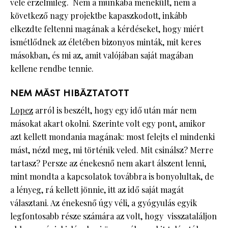
vele érzelmileg. Nem a munkába menekült, nem a
következő nagy projektbe kapaszkodott, inkább
elkezdte feltenni magának a kérdéseket, hogy miért
ismétlődnek az életében bizonyos minták, mit keres
másokban, és mi az, amit valójában saját magában
kellene rendbe tennie.
NEM MÁST HIBÁZTATOTT
Lopez
arról is beszélt, hogy egy idő után már nem
másokat akart okolni. Szerinte volt egy pont, amikor
azt kellett mondania magának: most felejts el mindenki
mást, nézd meg, mi történik veled. Mit csinálsz? Merre
tartasz? Persze az énekesnő nem akart álszent lenni,
mint mondta a kapcsolatok továbbra is bonyolultak, de
a lényeg, rá kellett jönnie, itt az idő saját magát
választani. Az énekesnő úgy véli, a gyógyulás egyik
legfontosabb része számára az volt, hogy visszataláljon