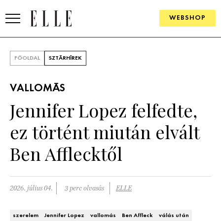
WEBSHOP
DIVAT
FŐOLDAL
SZTÁRHÍREK
ELLE DIGITAL
VALLOMÁS
GOURMET AWARDS
Jennifer Lopez felfedte,
SZÉPSÉG
ez történt miután elvált
KULTÚRA
Ben Afflecktől
PSZICHÉ
2026. július 04.
3 perc olvasás
ELLE
ÉLETMÓD
PÁRKAPCSOLAT
szerelem
Jennifer Lopez
vallomás
Ben Affleck
válás után