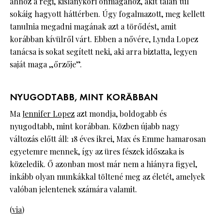
ahhoz a régi, kislánykori önmagához, akit talán túl
sokáig hagyott háttérben. Úgy fogalmazott, meg kellett
tanulnia megadni magának azt a törődést, amit
korábban kívülről várt. Ebben a nővére, Lynda Lopez
tanácsa is sokat segített neki, aki arra biztatta, legyen
saját maga „őrzője”.
NYUGODTABB, MINT KORÁBBAN
Ma
Jennifer Lopez
azt mondja, boldogabb és
nyugodtabb, mint korábban. Közben újabb nagy
változás előtt áll: 18 éves ikrei, Max és Emme hamarosan
egyetemre mennek, így az üres fészek időszaka is
közeledik. Ő azonban most már nem a hiányra figyel,
inkább olyan munkákkal töltené meg az életét, amelyek
valóban jelentenek számára valamit.
(
via
)