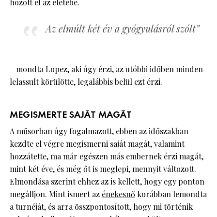
hozott el az életébe.
Az elmúlt két év a gyógyulásról szólt”
– mondta Lopez, aki úgy érzi, az utóbbi időben minden
lelassult körülötte, legalábbis belül ezt érzi.
MEGISMERTE SAJÁT MAGÁT
A műsorban úgy fogalmazott, ebben az időszakban
kezdte el végre megismerni saját magát, valamint
hozzátette, ma már egészen más embernek érzi magát,
mint két éve, és még őt is meglepi, mennyit változott.
Elmondása szerint ehhez az is kellett, hogy egy ponton
megálljon. Mint ismert az
énekesnő
korábban lemondta
a turnéját, és arra összpontosított, hogy mi történik