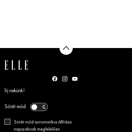
Írj nekünk!
Sötét mód
Sötét mód automatikus állítása
napszaknak megfelelően